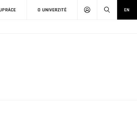
PŘIHLÁSIT
HLEDAT
UPRÁCE
O UNIVERZITĚ
EN
SE