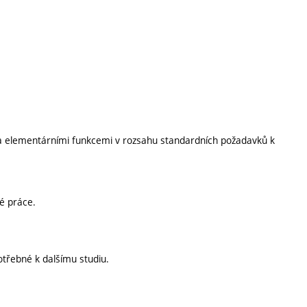
y a elementárními funkcemi v rozsahu standardních požadavků k
é práce.
otřebné k dalšímu studiu.