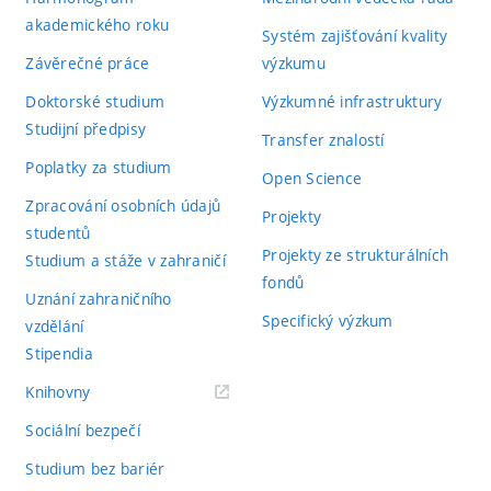
akademického roku
Systém zajišťování kvality
Závěrečné práce
výzkumu
Doktorské studium
Výzkumné infrastruktury
Studijní předpisy
Transfer znalostí
Poplatky za studium
Open Science
Zpracování osobních údajů
Projekty
studentů
Projekty ze strukturálních
Studium a stáže v zahraničí
fondů
Uznání zahraničního
Specifický výzkum
vzdělání
Stipendia
(externí
Knihovny
odkaz)
Sociální bezpečí
Studium bez bariér