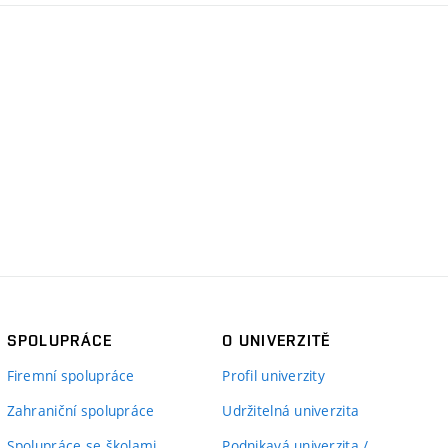
SPOLUPRÁCE
O UNIVERZITĚ
Firemní spolupráce
Profil univerzity
Zahraniční spolupráce
Udržitelná univerzita
Spolupráce se školami
Podnikavá univerzita /