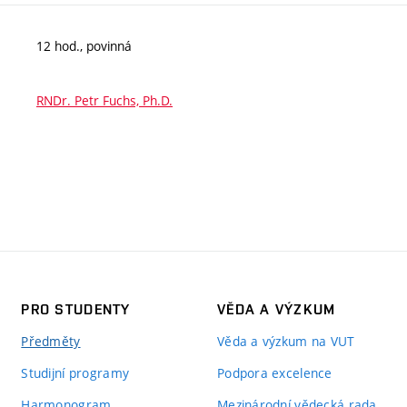
12 hod., povinná
RNDr. Petr Fuchs, Ph.D.
PRO STUDENTY
VĚDA A VÝZKUM
Předměty
Věda a výzkum na VUT
Studijní programy
Podpora excelence
Harmonogram
Mezinárodní vědecká rada