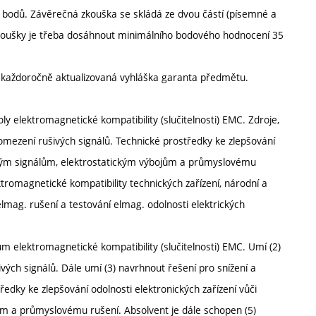
 bodů. Závěrečná zkouška se skládá ze dvou částí (písemné a
 zkoušky je třeba dosáhnout minimálního bodového hodnocení 35
í každoročně aktualizovaná vyhláška garanta předmětu.
y elektromagnetické kompatibility (slučitelnosti) EMC. Zdroje,
 omezení rušivých signálů. Technické prostředky ke zlepšování
šivým signálům, elektrostatickým výbojům a průmyslovému
tromagnetické kompatibility technických zařízení, národní a
mag. rušení a testování elmag. odolnosti elektrických
elektromagnetické kompatibility (slučitelnosti) EMC. Umí (2)
šivých signálů. Dále umí (3) navrhnout řešení pro snížení a
ředky ke zlepšování odolnosti elektronických zařízení vůči
m a průmyslovému rušení. Absolvent je dále schopen (5)