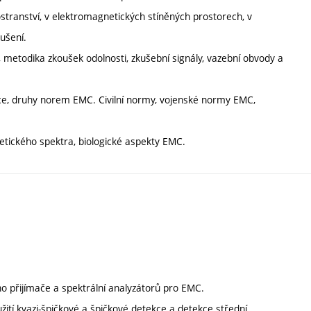
stranství, v elektromagnetických stíněných prostorech, v
ušení.
i, metodika zkoušek odolnosti, zkušební signály, vazební obvody a
ace, druhy norem EMC. Civilní normy, vojenské normy EMC,
tického spektra, biologické aspekty EMC.
o přijímače a spektrální analyzátorů pro EMC.
ití kvazi-špičkové a špičkové detekce a detekce střední