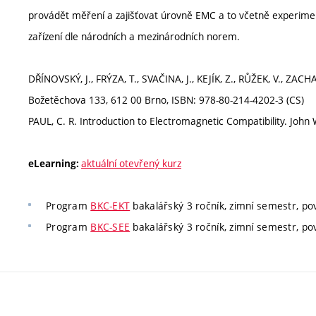
provádět měření a zajišťovat úrovně EMC a to včetně experimen
zařízení dle národních a mezinárodních norem.
DŘÍNOVSKÝ, J., FRÝZA, T., SVAČINA, J., KEJÍK, Z., RŮŽEK, V., ZACHA
Božetěchova 133, 612 00 Brno, ISBN: 978-80-214-4202-3 (CS)
PAUL, C. R. Introduction to Electromagnetic Compatibility. John
aktuální otevřený kurz
eLearning:
Program
BKC-EKT
bakalářský 3 ročník, zimní semestr, pov
Program
BKC-SEE
bakalářský 3 ročník, zimní semestr, pov