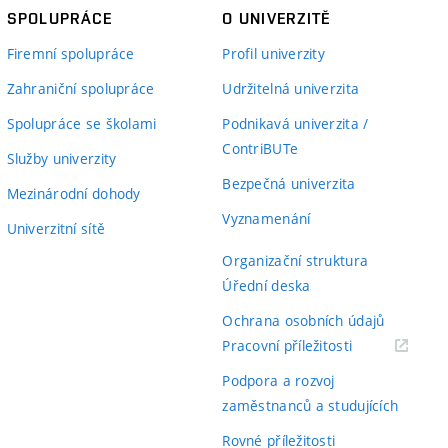
SPOLUPRÁCE
O UNIVERZITĚ
Firemní spolupráce
Profil univerzity
Zahraniční spolupráce
Udržitelná univerzita
Spolupráce se školami
Podnikavá univerzita /
ContriBUTe
Služby univerzity
Bezpečná univerzita
Mezinárodní dohody
Vyznamenání
Univerzitní sítě
Organizační struktura
Úřední deska
Ochrana osobních údajů
(externí
Pracovní příležitosti
odkaz)
Podpora a rozvoj
zaměstnanců a studujících
Rovné příležitosti