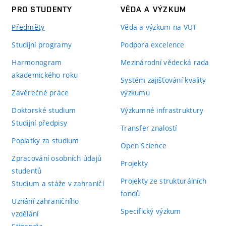
PRO STUDENTY
VĚDA A VÝZKUM
Předměty
Věda a výzkum na VUT
Studijní programy
Podpora excelence
Harmonogram
Mezinárodní vědecká rada
akademického roku
Systém zajišťování kvality
Závěrečné práce
výzkumu
Doktorské studium
Výzkumné infrastruktury
Studijní předpisy
Transfer znalostí
Poplatky za studium
Open Science
Zpracování osobních údajů
Projekty
studentů
Projekty ze strukturálních
Studium a stáže v zahraničí
fondů
Uznání zahraničního
Specifický výzkum
vzdělání