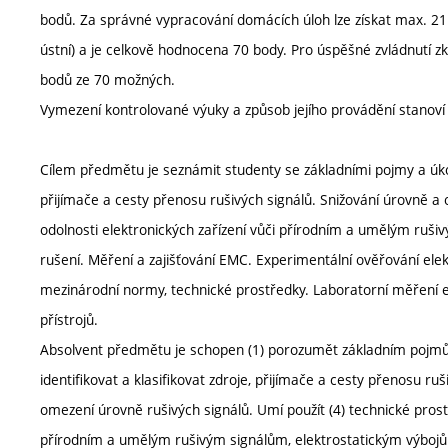
bodů. Za správné vypracování domácích úloh lze získat max. 21
ústní) a je celkově hodnocena 70 body. Pro úspěšné zvládnutí
bodů ze 70 možných.
Vymezení kontrolované výuky a způsob jejího provádění stanov
Cílem předmětu je seznámit studenty se základními pojmy a úkol
přijímače a cesty přenosu rušivých signálů. Snižování úrovně a
odolnosti elektronických zařízení vůči přírodním a umělým ru
rušení. Měření a zajišťování EMC. Experimentální ověřování elek
mezinárodní normy, technické prostředky. Laboratorní měření el
přístrojů.
Absolvent předmětu je schopen (1) porozumět základním pojmům 
identifikovat a klasifikovat zdroje, přijímače a cesty přenosu ru
omezení úrovně rušivých signálů. Umí použít (4) technické prost
přírodním a umělým rušivým signálům, elektrostatickým výbojů