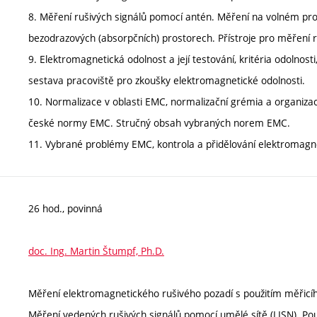
8. Měření rušivých signálů pomocí antén. Měření na volném pro
bezodrazových (absorpčních) prostorech. Přístroje pro měření r
9. Elektromagnetická odolnost a její testování, kritéria odolnost
sestava pracoviště pro zkoušky elektromagnetické odolnosti.
10. Normalizace v oblasti EMC, normalizační grémia a organiz
české normy EMC. Stručný obsah vybraných norem EMC.
11. Vybrané problémy EMC, kontrola a přidělování elektromagne
26 hod., povinná
doc. Ing. Martin Štumpf, Ph.D.
Měření elektromagnetického rušivého pozadí s použitím měřicíh
Měření vedených rušivých signálů pomocí umělé sítě (LISN). Použ