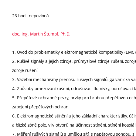
26 hod., nepovinná
doc. Ing. Martin Štumpf, Ph.D.
1. Úvod do problematiky elektromagnetické kompatibility (EMC)
2. Rušivé signály a jejich zdroje, průmyslové zdroje rušení, zdro
zdroje rušení.
3. Vazební mechanismy přenosu rušivých signálů, galvanická vaz
4. Způsoby omezování rušení, odrušovací tlumivky, odrušovací kon
5. Přepěťové ochranné prvky, prvky pro hrubou přepěťovou oc
zapojení přepěťových ochran.
6. Elektromagnetické stínění a jeho základní charakteristiky, úč
a blízké zóně pole, vliv otvorů na účinnost stínění, stínění koaxiá
7. Měření rušivých signálů s umělou sítí, s napěťovou sondou, 