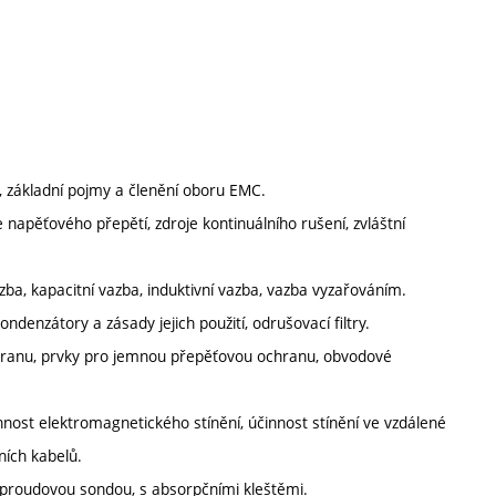
, základní pojmy a členění oboru EMC.
je napěťového přepětí, zdroje kontinuálního rušení, zvláštní
ba, kapacitní vazba, induktivní vazba, vazba vyzařováním.
denzátory a zásady jejich použití, odrušovací filtry.
hranu, prvky pro jemnou přepěťovou ochranu, obvodové
innost elektromagnetického stínění, účinnost stínění ve vzdálené
lních kabelů.
s proudovou sondou, s absorpčními kleštěmi.