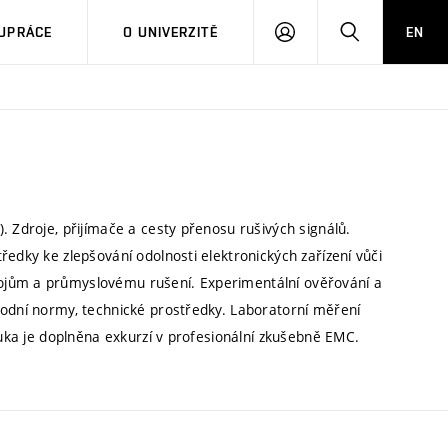
PŘIHLÁSIT
HLEDAT
UPRÁCE
O UNIVERZITĚ
EN
SE
. Zdroje, přijímače a cesty přenosu rušivých signálů.
ředky ke zlepšování odolnosti elektronických zařízení vůči
ojům a průmyslovému rušení. Experimentální ověřování a
rodní normy, technické prostředky. Laboratorní měření
ýuka je doplněna exkurzí v profesionální zkušebně EMC.