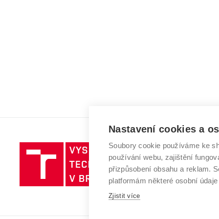
Nastavení cookies a o
Soubory cookie používáme ke sh
Vysoké
používání webu, zajištění fungová
učení
přizpůsobení obsahu a reklam.
technické
platformám některé osobní údaje
v
Brně
Zjistit více