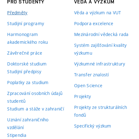
PRO STUDENTY
VĚDA A VÝZKUM
Předměty
Věda a výzkum na VUT
Studijní programy
Podpora excelence
Harmonogram
Mezinárodní vědecká rada
akademického roku
Systém zajišťování kvality
Závěrečné práce
výzkumu
Doktorské studium
Výzkumné infrastruktury
Studijní předpisy
Transfer znalostí
Poplatky za studium
Open Science
Zpracování osobních údajů
Projekty
studentů
Projekty ze strukturálních
Studium a stáže v zahraničí
fondů
Uznání zahraničního
Specifický výzkum
vzdělání
Stipendia