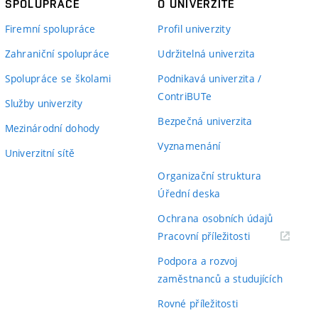
SPOLUPRÁCE
O UNIVERZITĚ
Firemní spolupráce
Profil univerzity
Zahraniční spolupráce
Udržitelná univerzita
Spolupráce se školami
Podnikavá univerzita /
ContriBUTe
Služby univerzity
Bezpečná univerzita
Mezinárodní dohody
Vyznamenání
Univerzitní sítě
Organizační struktura
Úřední deska
Ochrana osobních údajů
(externí
Pracovní příležitosti
odkaz)
Podpora a rozvoj
zaměstnanců a studujících
Rovné příležitosti