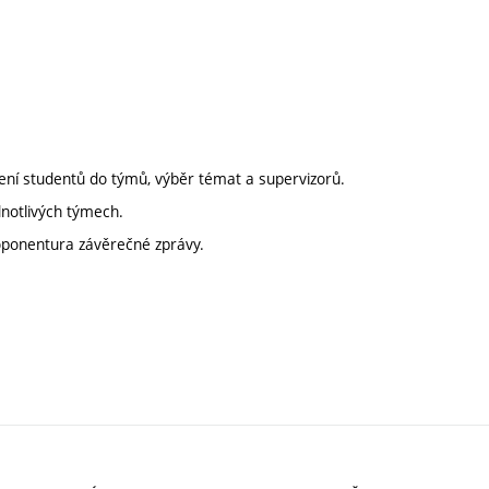
lení studentů do týmů, výběr témat a supervizorů.
dnotlivých týmech.
 oponentura závěrečné zprávy.