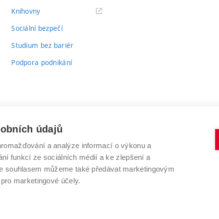
(externí
Knihovny
odkaz)
Sociální bezpečí
Studium bez bariér
Podpora podnikání
sobních údajů
romažďování a analýze informací o výkonu a
VYSOKÉ UČENÍ TECHNICKÉ V BRNĚ
ní funkcí ze sociálních médií a ke zlepšení a
Antonínská 548/1
www.vut.cz
 Se souhlasem můžeme také předávat marketingovým
602 00 Brno
vut@vutbr.cz
 pro marketingové účely.