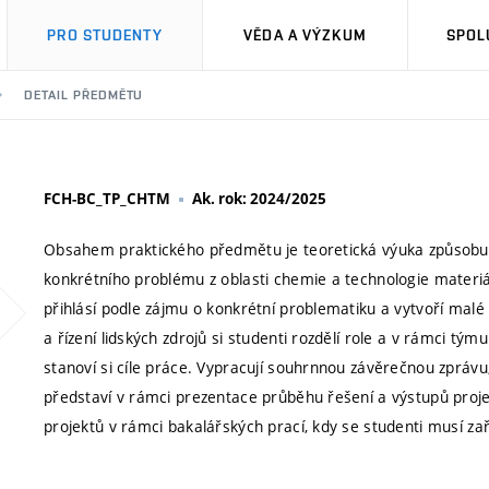
PRO STUDENTY
VĚDA A VÝZKUM
SPOL
DETAIL PŘEDMĚTU
FCH-BC_TP_CHTM
Ak. rok: 2024/2025
Obsahem praktického předmětu je teoretická výuka způsob
konkrétního problému z oblasti chemie a technologie materiál
přihlásí podle zájmu o konkrétní problematiku a vytvoří mal
a řízení lidských zdrojů si studenti rozdělí role a v rámci t
stanoví si cíle práce. Vypracují souhrnnou závěrečnou zprávu
představí v rámci prezentace průběhu řešení a výstupů projek
projektů v rámci bakalářských prací, kdy se studenti musí zař