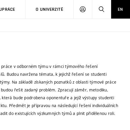
PŘIHLÁSIT
HLEDAT
UPRÁCE
O UNIVERZITĚ
EN
SE
u práce v odborném týmu v rámci týmového řešení
ů. Budou navržena témata, k jejichž řešení se studenti
é týmy. Na základě získaných poznatků z oblasti týmové práce
ýmu budou řešit zadaný problém. Zpracují záměr, metodiku,
, která bude podrobena oponentuře a jejíž výstupy studenti
tu. Předmět je přípravou na následující řešení individuálních
adit do existujících výzkumných týmů a plnit přidělenou roli.