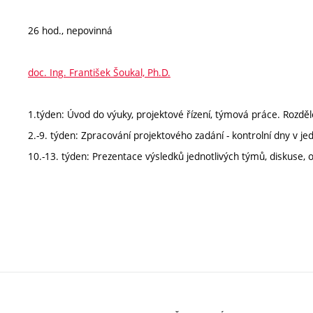
26 hod., nepovinná
doc. Ing. František Šoukal, Ph.D.
1.týden: Úvod do výuky, projektové řízení, týmová práce. Rozdě
2.-9. týden: Zpracování projektového zadání - kontrolní dny v je
10.-13. týden: Prezentace výsledků jednotlivých týmů, diskuse,