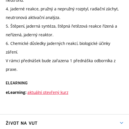
neutronů.
4. Jaderné reakce, pružný a nepružný rozptyl, radiační záchyt,
neutronová aktivační analýza.
5. Štěpení, jaderná syntéza, štěpná řetězová reakce řízená a
neřízená, jaderný reaktor.
6. Chemické důsledky jaderných reakcí, biologické účinky
záření.
V rámci přednášek bude zařazena 1 přednáška odborníka z
praxe.
ELEARNING
aktuální otevřený kurz
eLearning:
ŽIVOT NA VUT