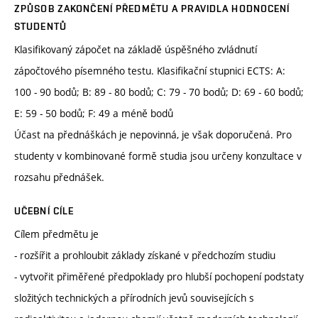
ZPŮSOB ZAKONČENÍ PŘEDMĚTU A PRAVIDLA HODNOCENÍ
STUDENTŮ
Klasifikovaný zápočet na základě úspěšného zvládnutí
zápočtového písemného testu. Klasifikační stupnici ECTS: A:
100 - 90 bodů; B: 89 - 80 bodů; C: 79 - 70 bodů; D: 69 - 60 bodů;
E: 59 - 50 bodů; F: 49 a méně bodů
Účast na přednáškách je nepovinná, je však doporučená. Pro
studenty v kombinované formě studia jsou určeny konzultace v
rozsahu přednášek.
UČEBNÍ CÍLE
Cílem předmětu je
- rozšířit a prohloubit základy získané v předchozím studiu
- vytvořit přiměřené předpoklady pro hlubší pochopení podstaty
složitých technických a přírodních jevů souvisejících s