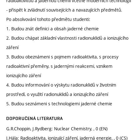
radioaktivitou a jadernou chemií včetně moderních technologií
- přispět k zvládnutí souvisejících a navazujících předmětů.
Po absolvování tohoto předmětu studenti:
1. Budou znát definici a obsah jaderné chemie
2. Budou chápat základní vlastnosti radionuklidů a ionizujícího
záření
3. Budou obeznámeni s pojmem radioaktivita, s procesy
radioaktivní přeměny, s jadernými reakcemi, vznikem
ionizujícího záření
4. Budou informování o výskytu radionuklidů v životním
prostředí, o využití radionuklidů a ionizujícího záření
5. Budou seznámeni s technologiemi jaderné chemie
DOPORUČENÁ LITERATURA
G.R.Choppin, J.Rydberg: Nuclear Chemistry, , 0 (EN)
J.Hála: Radioaktivita, ionizující záření, jaderná energie, , 0 (CS)