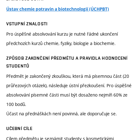
Ústav chemie potravin a biotechnologií (ÚCHPBT)
VSTUPNÍ ZNALOSTI
Pro úspěšné absolvování kurzu je nutné řádné ukončení
předchozích kurzů chemie, fyziky, biologie a biochemie.
ZPŮSOB ZAKONČENÍ PŘEDMĚTU A PRAVIDLA HODNOCENÍ
STUDENTŮ
Předmět je zakončený zkouškou, která má písemnou část (20
průřezových otázek), následuje ústní přezkoušení. Pro úspěšné
absolvování písemné části musí být dosaženo nejmíň 60% ze
100 bodů.
Účast na přednáškách není povinná, ale doporučuje se.
UČEBNÍ CÍLE
Cílem předmětu je seznámit studenty s kosmetickými