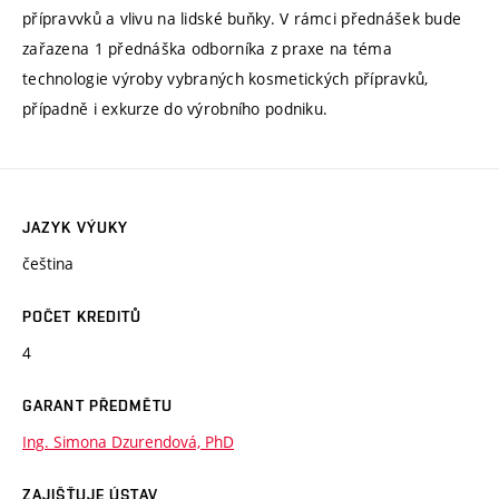
přípravvků a vlivu na lidské buňky. V rámci přednášek bude
zařazena 1 přednáška odborníka z praxe na téma
technologie výroby vybraných kosmetických přípravků,
případně i exkurze do výrobního podniku.
JAZYK VÝUKY
čeština
POČET KREDITŮ
4
GARANT PŘEDMĚTU
Ing. Simona Dzurendová, PhD
ZAJIŠŤUJE ÚSTAV