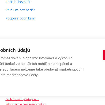
Sociální bezpečí
Studium bez bariér
Podpora podnikání
sobních údajů
romažďování a analýze informací o výkonu a
VYSOKÉ UČENÍ TECHNICKÉ V BRNĚ
ní funkcí ze sociálních médií a ke zlepšení a
Antonínská 548/1
www.vut.cz
 Se souhlasem můžeme také předávat marketingovým
602 00 Brno
vut@vutbr.cz
 pro marketingové účely.
Prohlášení o přístupnosti
Informace o používání cookies