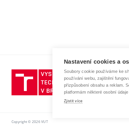
Nastavení cookies a o
Soubory cookie používáme ke sh
Vysoké
používání webu, zajištění fungová
učení
přizpůsobení obsahu a reklam.
technické
platformám některé osobní údaje
v
Zjistit více
Brně
Copyright © 2026 VUT