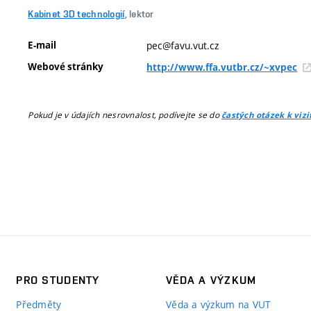
Kabinet 3D technologií
, lektor
E-mail
pec@favu.vut.cz
Webové stránky
http://www.ffa.vutbr.cz/~xvpec
Pokud je v údajích nesrovnalost, podívejte se do
častých otázek k viz
PRO STUDENTY
VĚDA A VÝZKUM
Předměty
Věda a výzkum na VUT