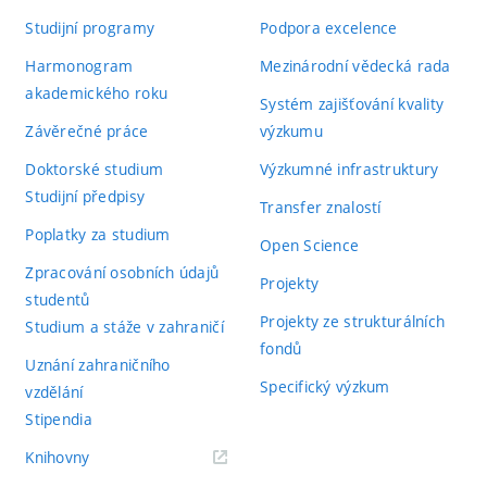
Studijní programy
Podpora excelence
Harmonogram
Mezinárodní vědecká rada
akademického roku
Systém zajišťování kvality
Závěrečné práce
výzkumu
Doktorské studium
Výzkumné infrastruktury
Studijní předpisy
Transfer znalostí
Poplatky za studium
Open Science
Zpracování osobních údajů
Projekty
studentů
Projekty ze strukturálních
Studium a stáže v zahraničí
fondů
Uznání zahraničního
Specifický výzkum
vzdělání
Stipendia
(externí
Knihovny
odkaz)