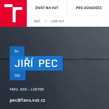
VUT
ŽIVOT NA VUT
PRO UCHAZEČE
VUT
LIDÉ VUT
Bc.
JIŘÍ
PEC
DiS.
FAVU, K3D – LEKTOR
pec@favu.vut.cz