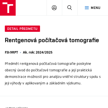
VUT
PŘIHLÁSIT
HLEDAT
MENU
SE
DETAIL PŘEDMĚTU
Rentgenová počítačová tomografie
FSI-9RPT
Ak. rok: 2024/2025
Předmět rentgenová počítačová tomografie poskytne
obecný úvod do počítačové tomografie a její praktická
demonstrace možností pro analýzu vnitřní struktury spolu s
jeji výhody v aplikovaným a základním výzkumu.