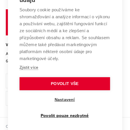
údajů
Systém zajišťování kvality výzkumu
Profil univerzity
Spolupráce se školami
Soubory cookie používáme ke
Vysoké
Výzkumné infrastruktury
shromažďování a analýze informací o výkonu
Udržitelná univerzita
učení
Služby univerzity
Transfer znalostí
a používání webu, zajištění fungování funkcí
technické
Podnikavá univerzita / ContriBUTe
Mezinárodní dohody
ze sociálních médií a ke zlepšení a
Open Science
v
Bezpečná univerzita
přizpůsobení obsahu a reklam. Se souhlasem
Univerzitní sítě
Brně
Projekty
můžeme také předávat marketingovým
VYSOKÉ UČENÍ TECHNICKÉ V BRNĚ
Vyznamenání
platformám některé osobní údaje pro
Projekty ze strukturálních fondů
Antonínská 548/1
www.vut.cz
marketingové účely.
Organizační struktura
602 00 Brno
vut@vutbr.cz
Specifický výzkum
Zjistit více
Úřední deska
Ochrana osobních údajů
POVOLIT VŠE
(externí
Pracovní příležitosti
Nastavení
odkaz)
Podpora a rozvoj zaměstnanců a studujících
Povolit pouze nezbytné
Rovné příležitosti
Copyright © 2026 VUT
Sociální bezpečí