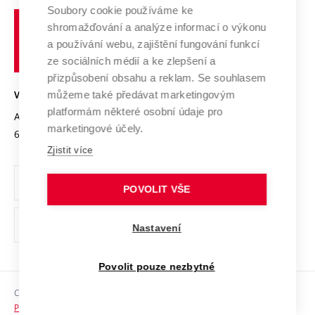
Profil univerzity
Spolupráce se školami
Soubory cookie používáme ke
Vysoké
Výzkumné infrastruktury
shromažďování a analýze informací o výkonu
Udržitelná univerzita
učení
Služby univerzity
Transfer znalostí
a používání webu, zajištění fungování funkcí
technické
Podnikavá univerzita / ContriBUTe
Mezinárodní dohody
ze sociálních médií a ke zlepšení a
Open Science
v
Bezpečná univerzita
přizpůsobení obsahu a reklam. Se souhlasem
Univerzitní sítě
Brně
Projekty
můžeme také předávat marketingovým
VYSOKÉ UČENÍ TECHNICKÉ V BRNĚ
Vyznamenání
platformám některé osobní údaje pro
Projekty ze strukturálních fondů
Antonínská 548/1
www.vut.cz
marketingové účely.
Organizační struktura
602 00 Brno
vut@vutbr.cz
Specifický výzkum
Zjistit více
Úřední deska
Ochrana osobních údajů
POVOLIT VŠE
(externí
Pracovní příležitosti
Nastavení
odkaz)
Podpora a rozvoj zaměstnanců a studujících
Povolit pouze nezbytné
Rovné příležitosti
Copyright © 2026 VUT
Sociální bezpečí
Prohlášení o přístupnosti