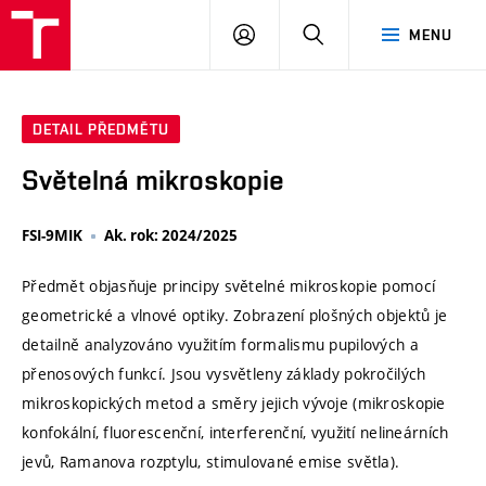
VUT
PŘIHLÁSIT
HLEDAT
MENU
SE
DETAIL PŘEDMĚTU
Světelná mikroskopie
FSI-9MIK
Ak. rok: 2024/2025
Předmět objasňuje principy světelné mikroskopie pomocí
geometrické a vlnové optiky. Zobrazení plošných objektů je
detailně analyzováno využitím formalismu pupilových a
přenosových funkcí. Jsou vysvětleny základy pokročilých
mikroskopických metod a směry jejich vývoje (mikroskopie
konfokální, fluorescenční, interferenční, využití nelineárních
jevů, Ramanova rozptylu, stimulované emise světla).