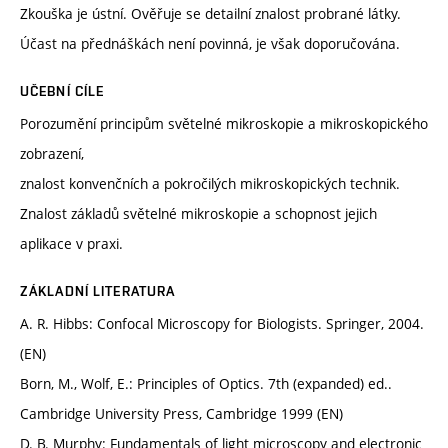
Zkouška je ústní. Ověřuje se detailní znalost probrané látky.
Účast na přednáškách není povinná, je však doporučována.
UČEBNÍ CÍLE
Porozumění principům světelné mikroskopie a mikroskopického
zobrazení,
znalost konvenčních a pokročilých mikroskopických technik.
Znalost základů světelné mikroskopie a schopnost jejich
aplikace v praxi.
ZÁKLADNÍ LITERATURA
A. R. Hibbs: Confocal Microscopy for Biologists. Springer, 2004.
(EN)
Born, M., Wolf, E.: Principles of Optics. 7th (expanded) ed..
Cambridge University Press, Cambridge 1999 (EN)
D. B. Murphy: Fundamentals of light microscopy and electronic