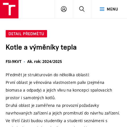
VUT
PŘIHLÁSIT
HLEDAT
MENU
SE
DETAIL PŘEDMĚTU
Kotle a výměníky tepla
FSI-9KVT
Ak. rok: 2024/2025
Předmět je strukturován do několika oblastí:
První oblast je věnována vlastnostem paliv (zejména
biomasa a odpady) a jejich vlivu na koncepci spalovacích
prostor i samotných kotlů.
Druhá oblast je zaměřena na provozní požadavky
navrhovaných zařízení a jejich promítnutí do návrhu zařízení.
Ve třetí části budou studentky a studenti seznámeni s