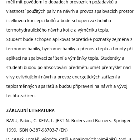
měli mít povědomí o dopadech provozních požadavků a
vlastností použitých paliv na návrh a provoz spalovacích prostor
i celkovou koncepci kotlů a bude schopen základního
termohydraulického návrhu kotle a výměníku tepla.
Student bude schopen aplikovat teoretické poznatky zejména z
termomechaniky, hydromechaniky a přenosu tepla a hmoty při
aplikaci na spalovací zařízení a výměníky tepla. Studentky a
studenti budou po absolvování předmětu umět přemýšlet nad
vlivy ovlivňujícími návrh a provoz energetických zařízení a
teplosměnných aparátů a budou připraveni na návrh a vývoj
těchto zařízení.
ZÁKLADNÍ LITERATURA
BASU, Pabir., C. KEFA, L. JESTIN: Boilers and Burners. Springer
1999, ISBN 0-387-98703-7 (EN)
DLOUHÝ, Tomáš. Výpočty kotlů a spalinových výměníků. Vyd. 3.