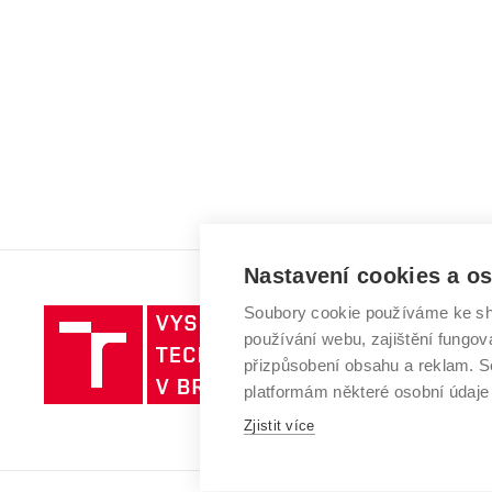
Nastavení cookies a o
Soubory cookie používáme ke sh
Vysoké
používání webu, zajištění fungová
učení
přizpůsobení obsahu a reklam.
technické
platformám některé osobní údaje
v
Brně
Zjistit více