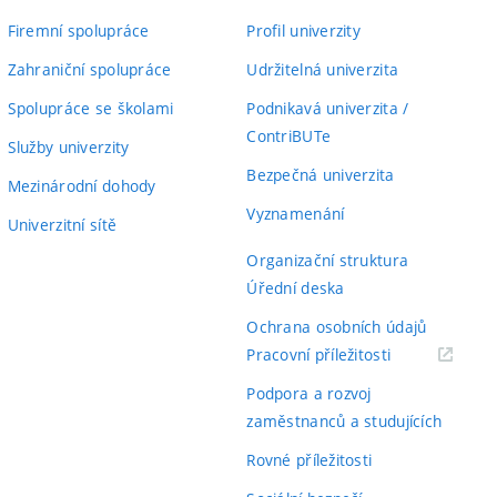
Firemní spolupráce
Profil univerzity
Zahraniční spolupráce
Udržitelná univerzita
Spolupráce se školami
Podnikavá univerzita /
ContriBUTe
Služby univerzity
Bezpečná univerzita
Mezinárodní dohody
Vyznamenání
Univerzitní sítě
Organizační struktura
Úřední deska
Ochrana osobních údajů
(externí
Pracovní příležitosti
odkaz)
Podpora a rozvoj
zaměstnanců a studujících
Rovné příležitosti