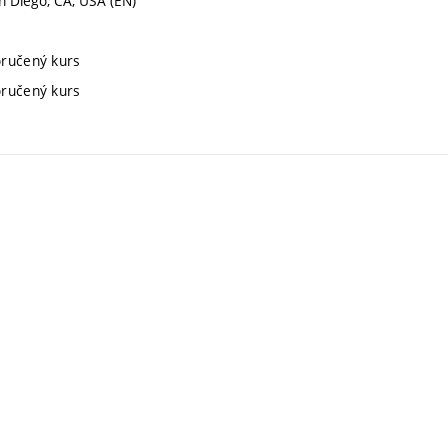
n Diego, CA, USA (EN)
oručený kurs
oručený kurs