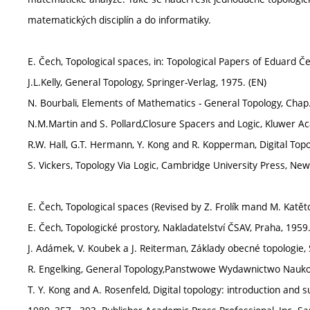
matematických disciplín a do informatiky.
E. Čech, Topological spaces, in: Topological Papers of Eduard Č
J.L.Kelly, General Topology, Springer-Verlag, 1975. (EN)
N. Bourbali, Elements of Mathematics - General Topology, Chap. 
N.M.Martin and S. Pollard,Closure Spacers and Logic, Kluwer Aca
R.W. Hall, G.T. Hermann, Y. Kong and R. Kopperman, Digital Topo
S. Vickers, Topology Via Logic, Cambridge University Press, New
E. Čech, Topological spaces (Revised by Z. Frolík mand M. Katět
E. Čech, Topologické prostory, Nakladatelství ČSAV, Praha, 1959.
J. Adámek, V. Koubek a J. Reiterman, Základy obecné topologie, 
R. Engelking, General Topology,Panstwowe Wydawnictwo Nauko
T. Y. Kong and A. Rosenfeld, Digital topology: introduction and