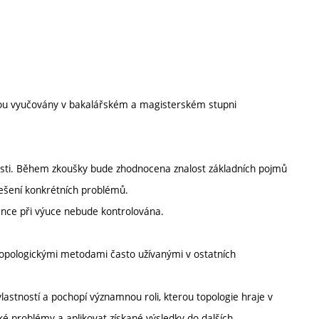
sou vyučovány v bakalářském a magisterském stupni
í části. Během zkoušky bude zhodnocena znalost základních pojmů
 řešení konkrétních problémů.
ence při výuce nebude kontrolována.
topologickými metodami často užívanými v ostatních
 vlastností a pochopí významnou roli, kterou topologie hraje v
é problémy a aplikovat získané výsledky do dalších