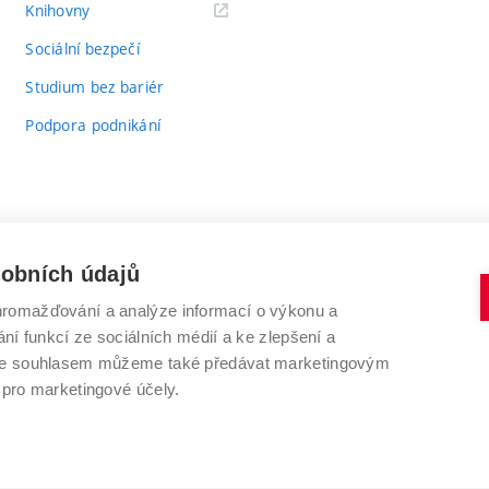
(externí
Knihovny
odkaz)
Sociální bezpečí
Studium bez bariér
Podpora podnikání
sobních údajů
romažďování a analýze informací o výkonu a
VYSOKÉ UČENÍ TECHNICKÉ V BRNĚ
ní funkcí ze sociálních médií a ke zlepšení a
Antonínská 548/1
www.vut.cz
 Se souhlasem můžeme také předávat marketingovým
602 00 Brno
vut@vutbr.cz
 pro marketingové účely.