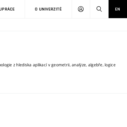
PŘIHLÁSIT
HLEDAT
UPRÁCE
O UNIVERZITĚ
EN
SE
gie z hlediska aplikací v geometrii, analýze, algebře, logice