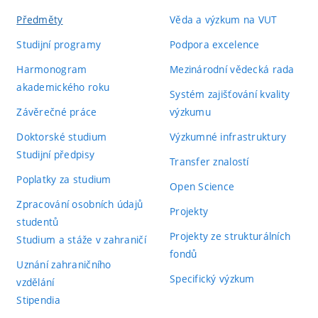
Předměty
Věda a výzkum na VUT
Studijní programy
Podpora excelence
Harmonogram
Mezinárodní vědecká rada
akademického roku
Systém zajišťování kvality
Závěrečné práce
výzkumu
Doktorské studium
Výzkumné infrastruktury
Studijní předpisy
Transfer znalostí
Poplatky za studium
Open Science
Zpracování osobních údajů
Projekty
studentů
Projekty ze strukturálních
Studium a stáže v zahraničí
fondů
Uznání zahraničního
Specifický výzkum
vzdělání
Stipendia