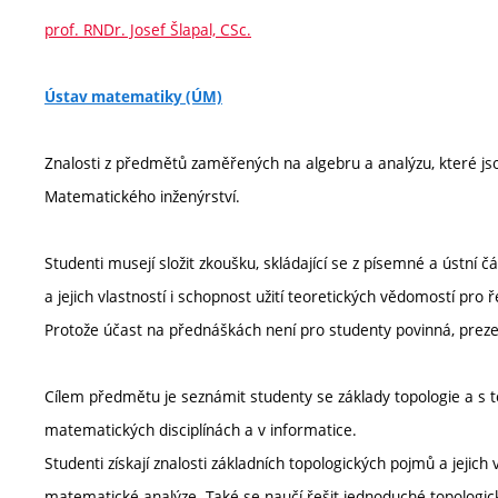
prof. RNDr. Josef Šlapal, CSc.
Ústav matematiky (ÚM)
Znalosti z předmětů zaměřených na algebru a analýzu, které j
Matematického inženýrství.
Studenti musejí složit zkoušku, skládající se z písemné a ústn
a jejich vlastností i schopnost užití teoretických vědomostí pro
Protože účast na přednáškách není pro studenty povinná, prez
Cílem předmětu je seznámit studenty se základy topologie a s 
matematických disciplínách a v informatice.
Studenti získají znalosti základních topologických pojmů a jejich
matematické analýze. Také se naučí řešit jednoduché topologick