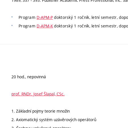
1989, 357 - 393. Publisher Academic Press Professional, Inc. Sa
Program
D-APM-P
doktorský 1 ročník, letní semestr, dop
Program
D-APM-K
doktorský 1 ročník, letní semestr, dop
20 hod., nepovinná
prof. RNDr. Josef Šlapal, CSc.
1. Základní pojmy teorie množin
2. Axiomatický systém uzávěrových operátorů