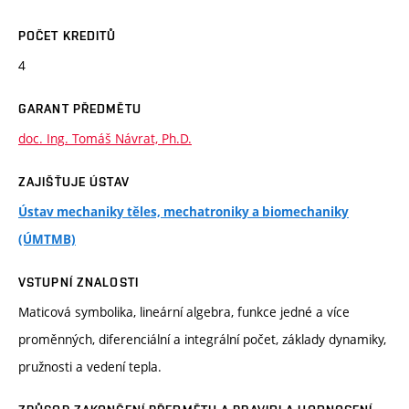
POČET KREDITŮ
4
GARANT PŘEDMĚTU
doc. Ing. Tomáš Návrat, Ph.D.
ZAJIŠŤUJE ÚSTAV
Ústav mechaniky těles, mechatroniky a biomechaniky
(ÚMTMB)
VSTUPNÍ ZNALOSTI
Maticová symbolika, lineární algebra, funkce jedné a více
proměnných, diferenciální a integrální počet, základy dynamiky,
pružnosti a vedení tepla.