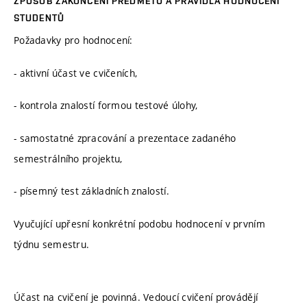
ZPŮSOB ZAKONČENÍ PŘEDMĚTU A PRAVIDLA HODNOCENÍ
STUDENTŮ
Požadavky pro hodnocení:
- aktivní účast ve cvičeních,
- kontrola znalostí formou testové úlohy,
- samostatné zpracování a prezentace zadaného
semestrálního projektu,
- písemný test základních znalostí.
Vyučující upřesní konkrétní podobu hodnocení v prvním
týdnu semestru.
Účast na cvičení je povinná. Vedoucí cvičení provádějí