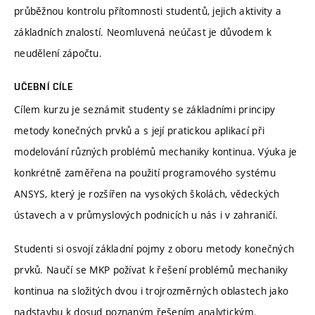
průběžnou kontrolu přítomnosti studentů, jejich aktivity a
základních znalostí. Neomluvená neúčast je důvodem k
neudělení zápočtu.
UČEBNÍ CÍLE
Cílem kurzu je seznámit studenty se základními principy
metody konečných prvků a s její pratickou aplikací při
modelování různých problémů mechaniky kontinua. Výuka je
konkrétně zaměřena na použití programového systému
ANSYS, který je rozšířen na vysokých školách, vědeckých
ústavech a v průmyslových podnicích u nás i v zahraničí.
Studenti si osvojí základní pojmy z oboru metody konečných
prvků. Naučí se MKP požívat k řešení problémů mechaniky
kontinua na složitých dvou i trojrozměrných oblastech jako
nadstavbu k dosud poznaným řešením analytickým.