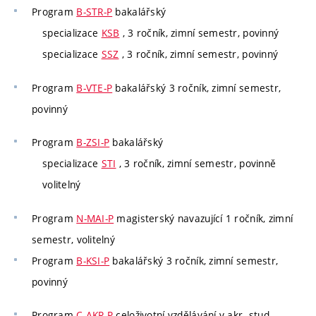
Program
B-STR-P
bakalářský
specializace
KSB
, 3 ročník, zimní semestr, povinný
specializace
SSZ
, 3 ročník, zimní semestr, povinný
Program
B-VTE-P
bakalářský 3 ročník, zimní semestr,
povinný
Program
B-ZSI-P
bakalářský
specializace
STI
, 3 ročník, zimní semestr, povinně
volitelný
Program
N-MAI-P
magisterský navazující 1 ročník, zimní
semestr, volitelný
Program
B-KSI-P
bakalářský 3 ročník, zimní semestr,
povinný
Program
C-AKR-P
celoživotní vzdělávání v akr. stud.