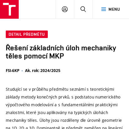
VUT
PŘIHLÁSIT
HLEDAT
MENU
SE
DETAIL PŘEDMĚTU
Řešení základních úloh mechaniky
těles pomocí MKP
FSI-6KP
Ak. rok: 2024/2025
Studující se v průběhu předmětu seznámí s teoretickými
základy metody konečných prvků, s podstatou numerického
výpočtového modelování a s fundamentálními praktickými
znalostmi, které jsou aplikovány na typických úlohách
mechaniky těles. Úlohy jsou rozděleny dle úrovně geometrie
na 1D, 2D a 3D. Dominantně je předmět zaměřen na lineární