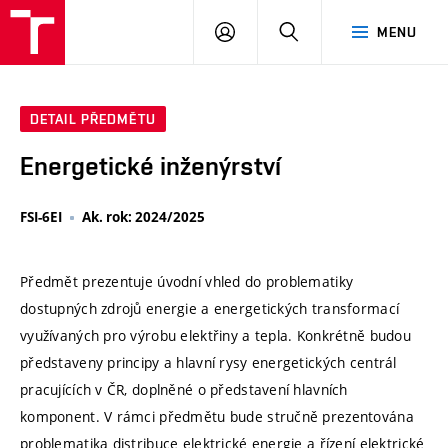
VUT
PŘIHLÁSIT
HLEDAT
MENU
SE
DETAIL PŘEDMĚTU
Energetické inženýrství
FSI-6EI
Ak. rok: 2024/2025
Předmět prezentuje úvodní vhled do problematiky
dostupných zdrojů energie a energetických transformací
využívaných pro výrobu elektřiny a tepla. Konkrétně budou
představeny principy a hlavní rysy energetických centrál
pracujících v ČR, doplněné o představení hlavních
komponent. V rámci předmětu bude stručně prezentována
problematika distribuce elektrické energie a řízení elektrické