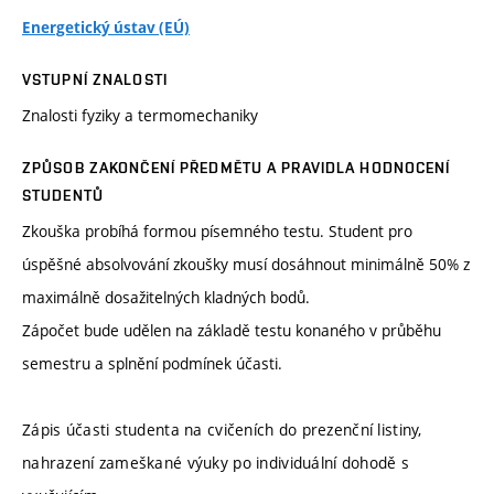
Energetický ústav (EÚ)
VSTUPNÍ ZNALOSTI
Znalosti fyziky a termomechaniky
ZPŮSOB ZAKONČENÍ PŘEDMĚTU A PRAVIDLA HODNOCENÍ
STUDENTŮ
Zkouška probíhá formou písemného testu. Student pro
úspěšné absolvování zkoušky musí dosáhnout minimálně 50% z
maximálně dosažitelných kladných bodů.
Zápočet bude udělen na základě testu konaného v průběhu
semestru a splnění podmínek účasti.
Zápis účasti studenta na cvičeních do prezenční listiny,
nahrazení zameškané výuky po individuální dohodě s