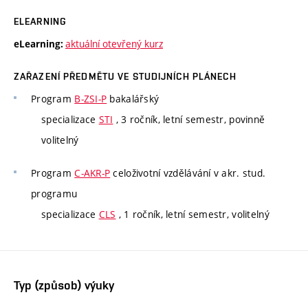
ELEARNING
aktuální otevřený kurz
eLearning:
ZAŘAZENÍ PŘEDMĚTU VE STUDIJNÍCH PLÁNECH
Program
B-ZSI-P
bakalářský
specializace
STI
, 3 ročník, letní semestr, povinně
volitelný
Program
C-AKR-P
celoživotní vzdělávání v akr. stud.
programu
specializace
CLS
, 1 ročník, letní semestr, volitelný
Typ (způsob) výuky