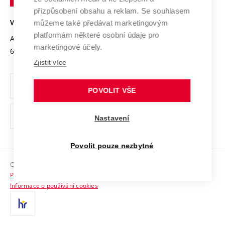
Open Science
v
Bezpečná univerzita
přizpůsobení obsahu a reklam. Se souhlasem
Univerzitní sítě
Brně
Projekty
můžeme také předávat marketingovým
VYSOKÉ UČENÍ TECHNICKÉ V BRNĚ
Vyznamenání
platformám některé osobní údaje pro
Projekty ze strukturálních fondů
Antonínská 548/1
www.vut.cz
marketingové účely.
Organizační struktura
602 00 Brno
vut@vutbr.cz
Specifický výzkum
Zjistit více
Úřední deska
Ochrana osobních údajů
POVOLIT VŠE
(externí
Pracovní příležitosti
Nastavení
odkaz)
Podpora a rozvoj zaměstnanců a studujících
Povolit pouze nezbytné
Rovné příležitosti
Copyright © 2026 VUT
Sociální bezpečí
Prohlášení o přístupnosti
HR Award
Informace o používání cookies
Kontakty