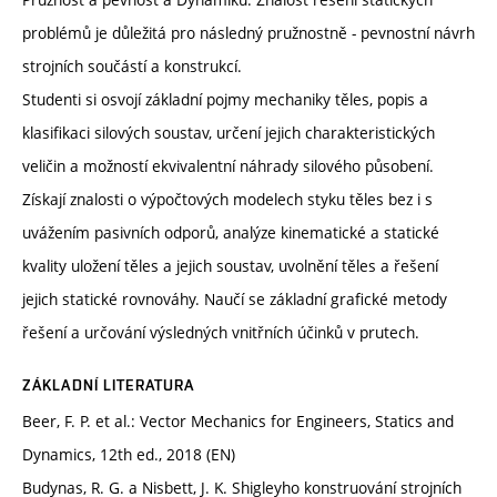
problémů je důležitá pro následný pružnostně - pevnostní návrh
strojních součástí a konstrukcí.
Studenti si osvojí základní pojmy mechaniky těles, popis a
klasifikaci silových soustav, určení jejich charakteristických
veličin a možností ekvivalentní náhrady silového působení.
Získají znalosti o výpočtových modelech styku těles bez i s
uvážením pasivních odporů, analýze kinematické a statické
kvality uložení těles a jejich soustav, uvolnění těles a řešení
jejich statické rovnováhy. Naučí se základní grafické metody
řešení a určování výsledných vnitřních účinků v prutech.
ZÁKLADNÍ LITERATURA
Beer, F. P. et al.: Vector Mechanics for Engineers, Statics and
Dynamics, 12th ed., 2018 (EN)
Budynas, R. G. a Nisbett, J. K. Shigleyho konstruování strojních