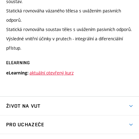
soustav.
Statická rovnováha vázaného tělesa s uvážením pasivních
odporů.
Statická rovnováha soustav těles s uvážením pasivních odporů.
Výsledné vnitřní účinky v prutech - integrální a diferenciální
přístup.
ELEARNING
aktuální otevřený kurz
eLearning:
ŽIVOT NA VUT
Atmosféra VUT
PRO UCHAZEČE
Prostory školy
Proč na VUT