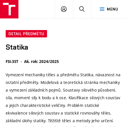
VUT
PŘIHLÁSIT
HLEDAT
MENU
SE
DETAIL PŘEDMĚTU
Statika
FSI-3ST
Ak. rok: 2024/2025
Vymezení mechaniky těles a předmětu Statika, návaznost na
ostatní předměty. Modelová a teoretická stránka mechaniky
a vymezení základních pojmů. Soustavy silového působení,
síla, moment síly k bodu a k ose. Klasifikace silových soustav
a jejich charakteristické veličiny. Problém statické
ekvivalence silových soustav a statické rovnováhy těles,
základní úlohy statiky. Těžiště těles a metody jeho určení.