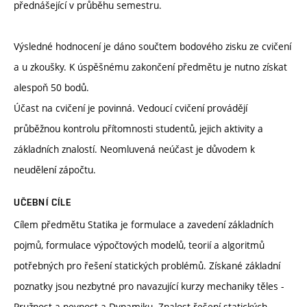
přednášející v průběhu semestru.
Výsledné hodnocení je dáno součtem bodového zisku ze cvičení
a u zkoušky. K úspěšnému zakončení předmětu je nutno získat
alespoň 50 bodů.
Účast na cvičení je povinná. Vedoucí cvičení provádějí
průběžnou kontrolu přítomnosti studentů, jejich aktivity a
základních znalostí. Neomluvená neúčast je důvodem k
neudělení zápočtu.
UČEBNÍ CÍLE
Cílem předmětu Statika je formulace a zavedení základních
pojmů, formulace výpočtových modelů, teorií a algoritmů
potřebných pro řešení statických problémů. Získané základní
poznatky jsou nezbytné pro navazující kurzy mechaniky těles -
Pružnost a pevnost a Dynamiku. Znalost řešení statických