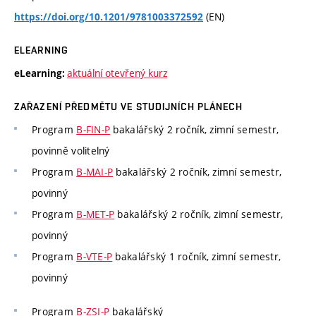
(EN)
https://doi.org/10.1201/9781003372592
ELEARNING
aktuální otevřený kurz
eLearning:
ZAŘAZENÍ PŘEDMĚTU VE STUDIJNÍCH PLÁNECH
Program
B-FIN-P
bakalářský 2 ročník, zimní semestr,
povinně volitelný
Program
B-MAI-P
bakalářský 2 ročník, zimní semestr,
povinný
Program
B-MET-P
bakalářský 2 ročník, zimní semestr,
povinný
Program
B-VTE-P
bakalářský 1 ročník, zimní semestr,
povinný
Program
B-ZSI-P
bakalářský