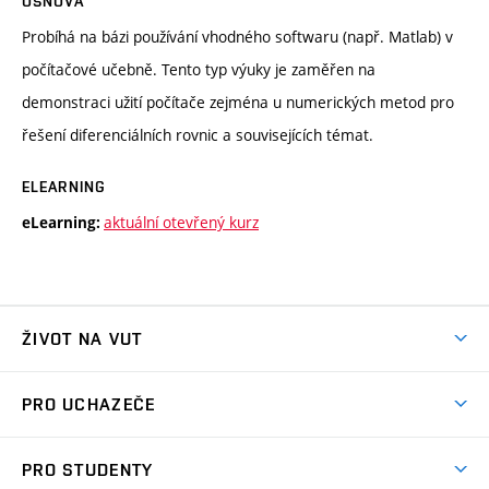
OSNOVA
Probíhá na bázi používání vhodného softwaru (např. Matlab) v
počítačové učebně. Tento typ výuky je zaměřen na
demonstraci užití počítače zejména u numerických metod pro
řešení diferenciálních rovnic a souvisejících témat.
ELEARNING
aktuální otevřený kurz
eLearning:
ŽIVOT NA VUT
Atmosféra VUT
PRO UCHAZEČE
Prostory školy
Proč na VUT
Koleje
PRO STUDENTY
Studijní programy