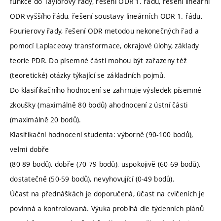
funkce do Taylorovy řady, řešení ODR 1. řádu, řešení lineární
ODR vyššího řádu, řešení soustavy lineárních ODR 1. řádu,
Fourierovy řady, řešení ODR metodou nekonečných řad a
pomocí Laplaceovy transformace, okrajové úlohy, základy
teorie PDR. Do písemné části mohou být zařazeny též
(teoretické) otázky týkající se základních pojmů.
Do klasifikačního hodnocení se zahrnuje výsledek písemné
zkoušky (maximálně 80 bodů) ahodnocení z ústní části
(maximálně 20 bodů).
Klasifikační hodnocení studenta: výborně (90-100 bodů),
velmi dobře
(80-89 bodů), dobře (70-79 bodů), uspokojivě (60-69 bodů),
dostatečně (50-59 bodů), nevyhovující (0-49 bodů).
Účast na přednáškách je doporučená, účast na cvičeních je
povinná a kontrolovaná. Výuka probíhá dle týdenních plánů