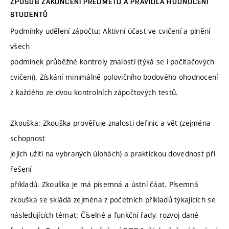
ZPŮSOB ZAKONČENÍ PŘEDMĚTU A PRAVIDLA HODNOCENÍ
STUDENTŮ
Podmínky udělení zápočtu: Aktivní účast ve cvičení a plnění
všech
podmínek průběžné kontroly znalostí (týká se i počítačových
cvičení). Získání minimálně polovičního bodového ohodnocení
z každého ze dvou kontrolních zápočtových testů.
Zkouška: Zkouška prověřuje znalosti definic a vět (zejména
schopnost
jejich užití na vybraných úlohách) a praktickou dovednost při
řešení
příkladů. Zkouška je má písemná a ústní čáat. Písemná
zkouška se skládá zejména z početních příkladů týkajících se
následujících témat: Číselné a funkční řady, rozvoj dané