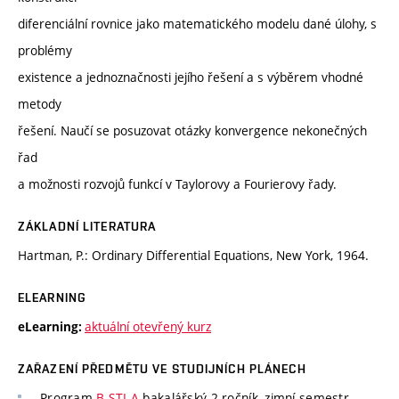
diferenciální rovnice jako matematického modelu dané úlohy, s
problémy
existence a jednoznačnosti jejího řešení a s výběrem vhodné
metody
řešení. Naučí se posuzovat otázky konvergence nekonečných
řad
a možnosti rozvojů funkcí v Taylorovy a Fourierovy řady.
ZÁKLADNÍ LITERATURA
Hartman, P.: Ordinary Differential Equations, New York, 1964.
ELEARNING
aktuální otevřený kurz
eLearning:
ZAŘAZENÍ PŘEDMĚTU VE STUDIJNÍCH PLÁNECH
Program
B-STI-A
bakalářský 2 ročník, zimní semestr,