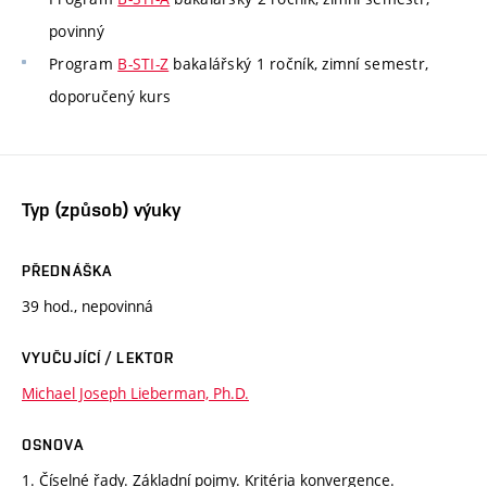
povinný
Program
B-STI-Z
bakalářský 1 ročník, zimní semestr,
doporučený kurs
Typ (způsob) výuky
PŘEDNÁŠKA
39 hod., nepovinná
VYUČUJÍCÍ / LEKTOR
Michael Joseph Lieberman, Ph.D.
OSNOVA
1. Číselné řady. Základní pojmy. Kritéria konvergence.