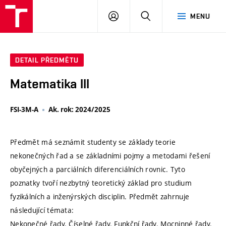
VUT
PŘIHLÁSIT
HLEDAT
MENU
SE
DETAIL PŘEDMĚTU
Matematika III
FSI-3M-A
Ak. rok: 2024/2025
Předmět má seznámit studenty se základy teorie
nekonečných řad a se základními pojmy a metodami řešení
obyčejných a parciálních diferenciálních rovnic. Tyto
poznatky tvoří nezbytný teoretický základ pro studium
fyzikálních a inženýrských disciplin. Předmět zahrnuje
následující témata:
Nekonečné řady. Číselné řady. Funkční řady. Mocninné řady.