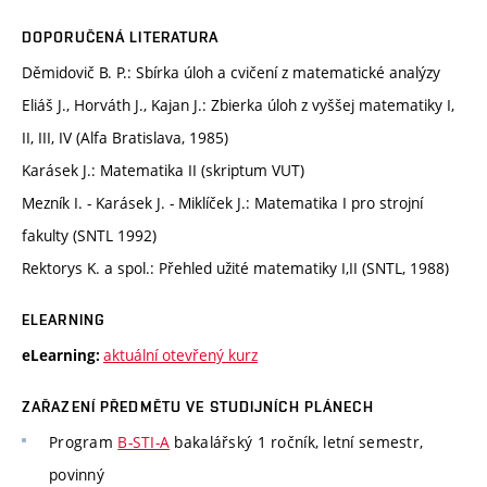
DOPORUČENÁ LITERATURA
Děmidovič B. P.: Sbírka úloh a cvičení z matematické analýzy
Eliáš J., Horváth J., Kajan J.: Zbierka úloh z vyššej matematiky I,
II, III, IV (Alfa Bratislava, 1985)
Karásek J.: Matematika II (skriptum VUT)
Mezník I. - Karásek J. - Miklíček J.: Matematika I pro strojní
fakulty (SNTL 1992)
Rektorys K. a spol.: Přehled užité matematiky I,II (SNTL, 1988)
ELEARNING
aktuální otevřený kurz
eLearning:
ZAŘAZENÍ PŘEDMĚTU VE STUDIJNÍCH PLÁNECH
Program
B-STI-A
bakalářský 1 ročník, letní semestr,
povinný