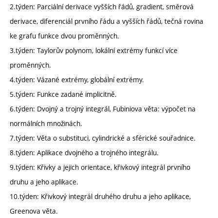
2.týden: Parciální derivace vyšších řádů, gradient, směrová
derivace, diferenciál prvního řádu a vyšších řádů, tečná rovina
ke grafu funkce dvou proměnných.
3.týden: Taylorův polynom, lokální extrémy funkcí více
proměnných.
4.týden: Vázané extrémy, globální extrémy.
5.týden: Funkce zadané implicitně.
6.týden: Dvojný a trojný integrál, Fubiniova věta: výpočet na
normálních množinách.
7.týden: Věta o substituci, cylindrické a sférické souřadnice.
8.týden: Aplikace dvojného a trojného integrálu.
9.týden: Křivky a jejich orientace, křivkový integrál prvního
druhu a jeho aplikace.
10.týden: Křivkový integrál druhého druhu a jeho aplikace,
Greenova věta.