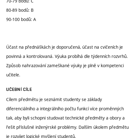
70-79 bodů: C
80-89 bodů: B
90-100 bodů: A
Účast na přednáškách je doporučená, účast na cvičeních je
povinná a kontrolovaná. Výuka probíhá dle týdenních rozvrhů.
Způsob nahrazování zameškané výuky je plně v kompetenci
učitele.
UČEBNÍ CÍLE
Cílem předmětu je seznámit studenty se základy
diferenciálního a integrálního počtu funkcí více proměnných
tak, aby byli schopni studovat technické předměty a obory a
řešit příslušné inženýrské problémy. Dalším úkolem předmětu
je rozvíjet logické myšlení studentů.