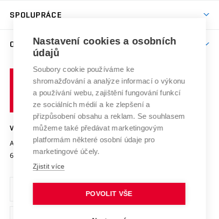
Studentský život
odkaz)
Věda a výzkum na VUT
Harmonogram akademického roku
Zpracování osobních údajů studentů
Sociální bezpečí
SPOLUPRÁCE
Celoživotní vzdělávání
Brno
Podpora excelence
Závěrečné práce
Studium bez bariér
Zpracování osobních údajů uchazečů o studium
Firemní spolupráce
Mezinárodní vědecká rada
Nastavení cookies a osobních
O UNIVERZITĚ
Doktorské studium
Podpora podnikání
E-přihláška
údajů
Zahraniční spolupráce
Systém zajišťování kvality výzkumu
Profil univerzity
Spolupráce se školami
Soubory cookie používáme ke
Vysoké
Výzkumné infrastruktury
shromažďování a analýze informací o výkonu
Udržitelná univerzita
učení
Služby univerzity
Transfer znalostí
a používání webu, zajištění fungování funkcí
technické
Podnikavá univerzita / ContriBUTe
Mezinárodní dohody
ze sociálních médií a ke zlepšení a
Open Science
v
Bezpečná univerzita
přizpůsobení obsahu a reklam. Se souhlasem
Univerzitní sítě
Brně
Projekty
můžeme také předávat marketingovým
VYSOKÉ UČENÍ TECHNICKÉ V BRNĚ
Vyznamenání
platformám některé osobní údaje pro
Projekty ze strukturálních fondů
Antonínská 548/1
www.vut.cz
marketingové účely.
Organizační struktura
602 00 Brno
vut@vutbr.cz
Specifický výzkum
Zjistit více
Úřední deska
Ochrana osobních údajů
POVOLIT VŠE
(externí
Pracovní příležitosti