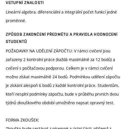
VSTUPNÍ ZNALOSTI
Lineární algebra, diferenciální a integrální počet funkcí jedné
proměnné.
ZPŮSOB ZAKONČENÍ PŘEDMĚTU A PRAVIDLA HODNOCENÍ
STUDENTŮ
POŽADAVKY NA UDĚLENÍ ZÁPOČTU: V rámci cvičení jsou
zařazeny 2 kontrolní práce (každá maximálně za 12 bodů) a
cvičení s počítačovou podporou. Celkem je v rámci cvičení
možno získat maximálně 24 bodů. Podmínkou udělení zápočtu
je získání alespoň 6 bodů z každé kontrolní práce. Studentům,
kteří nesplní podmínky zápočtu, bude v průběhu prvních dvou
týdnů zkouškového období umožněno napsat opravný test.
FORMA ZKOUŠEK:
Zkouška bude sestávat z písemné a ústní části, přičemž z