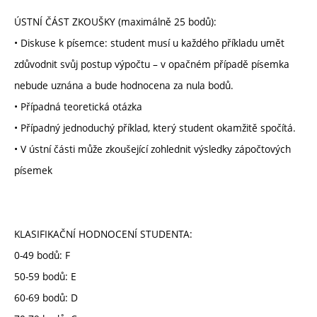
ÚSTNÍ ČÁST ZKOUŠKY (maximálně 25 bodů):
• Diskuse k písemce: student musí u každého příkladu umět
zdůvodnit svůj postup výpočtu – v opačném případě písemka
nebude uznána a bude hodnocena za nula bodů.
• Případná teoretická otázka
• Případný jednoduchý příklad, který student okamžitě spočítá.
• V ústní části může zkoušející zohlednit výsledky zápočtových
písemek
KLASIFIKAČNÍ HODNOCENÍ STUDENTA:
0-49 bodů: F
50-59 bodů: E
60-69 bodů: D