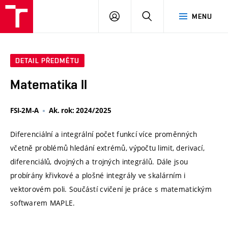
VUT
PŘIHLÁSIT
HLEDAT
MENU
SE
DETAIL PŘEDMĚTU
Matematika II
FSI-2M-A
Ak. rok: 2024/2025
Diferenciální a integrální počet funkcí více proměnných
včetně problémů hledání extrémů, výpočtu limit, derivací,
diferenciálů, dvojných a trojných integrálů. Dále jsou
probírány křivkové a plošné integrály ve skalárním i
vektorovém poli. Součástí cvičení je práce s matematickým
softwarem MAPLE.