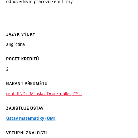
odpovědným pracovníkem firmy.
JAZYK VÝUKY
angličtina
POČET KREDITŮ
2
GARANT PŘEDMĚTU
prof. RNDr. Miloslav Druckmüller, CSc.
ZAJIŠŤUJE ÚSTAV
Ústav matematiky (ÚM)
VSTUPNÍ ZNALOSTI