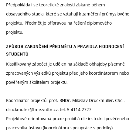
Předpokládají se teoretické znalosti získané během
dosavadního studia, které se vztahují k zaměření průmyslového
projektu. Předmět je přípravou na řešení diplomového
projektu.
ZPŮSOB ZAKONČENÍ PŘEDMĚTU A PRAVIDLA HODNOCENÍ
STUDENTŮ
Klasifikovaný zápočet je udělen na základě obhajoby písemně
zpracovaných výsledků projektu před jeho koordinátorem nebo
pověřeným školitelem projektu.
Koordinátor projektů: prof. RNDr. Miloslav Druckmüller, CSc.,
druckmuller@fme.vutbr.cz, tel: 5 4114 2727
Projektově orientovaná praxe probíhá dle instrukcí pověřeného
pracovníka ústavu (koordinátora spolupráce s podniky).