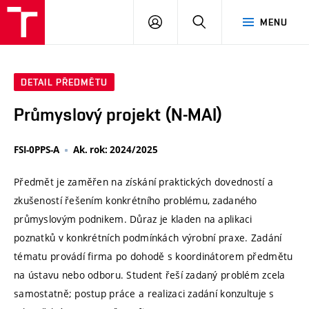
VUT
PŘIHLÁSIT
HLEDAT
MENU
SE
DETAIL PŘEDMĚTU
Průmyslový projekt (N-MAI)
FSI-0PPS-A
Ak. rok: 2024/2025
Předmět je zaměřen na získání praktických dovedností a
zkušeností řešením konkrétního problému, zadaného
průmyslovým podnikem. Důraz je kladen na aplikaci
poznatků v konkrétních podmínkách výrobní praxe. Zadání
tématu provádí firma po dohodě s koordinátorem předmětu
na ústavu nebo odboru. Student řeší zadaný problém zcela
samostatně; postup práce a realizaci zadání konzultuje s