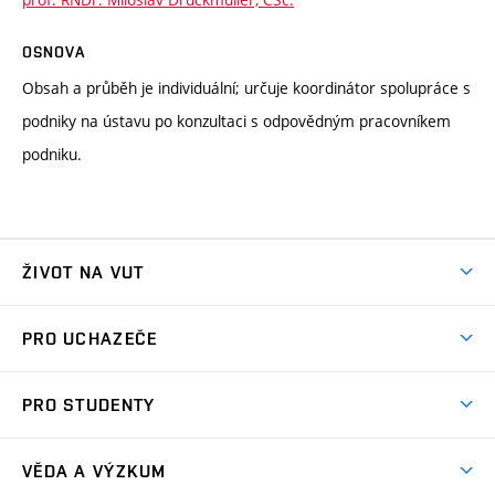
OSNOVA
Obsah a průběh je individuální; určuje koordinátor spolupráce s
podniky na ústavu po konzultaci s odpovědným pracovníkem
podniku.
ŽIVOT NA VUT
Atmosféra VUT
PRO UCHAZEČE
Prostory školy
Proč na VUT
Koleje
PRO STUDENTY
Studijní programy
Stravování
Předměty
Studijní předpisy
Studium a stáže v zahraničí
Stipendia
Dny otevřených dveří
VĚDA A VÝZKUM
Sport na VUT
(externí
Studijní programy
Poplatky za studium
Uznání zahraničního vzdělání
Knihovny