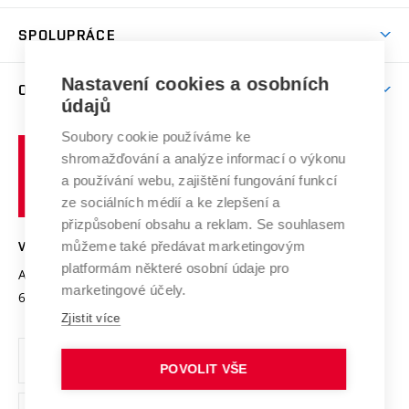
Aktivity pro juniory
Studentský život
odkaz)
Věda a výzkum na VUT
Harmonogram akademického roku
Zpracování osobních údajů studentů
Sociální bezpečí
SPOLUPRÁCE
Celoživotní vzdělávání
Brno
Podpora excelence
Závěrečné práce
Studium bez bariér
Zpracování osobních údajů uchazečů o studium
Firemní spolupráce
Mezinárodní vědecká rada
Nastavení cookies a osobních
O UNIVERZITĚ
Doktorské studium
Podpora podnikání
E-přihláška
údajů
Zahraniční spolupráce
Systém zajišťování kvality výzkumu
Profil univerzity
Spolupráce se školami
Soubory cookie používáme ke
Vysoké
Výzkumné infrastruktury
shromažďování a analýze informací o výkonu
Udržitelná univerzita
učení
Služby univerzity
Transfer znalostí
a používání webu, zajištění fungování funkcí
technické
Podnikavá univerzita / ContriBUTe
Mezinárodní dohody
ze sociálních médií a ke zlepšení a
Open Science
v
Bezpečná univerzita
přizpůsobení obsahu a reklam. Se souhlasem
Univerzitní sítě
Brně
Projekty
můžeme také předávat marketingovým
VYSOKÉ UČENÍ TECHNICKÉ V BRNĚ
Vyznamenání
platformám některé osobní údaje pro
Projekty ze strukturálních fondů
Antonínská 548/1
www.vut.cz
marketingové účely.
Organizační struktura
602 00 Brno
vut@vutbr.cz
Specifický výzkum
Zjistit více
Úřední deska
Ochrana osobních údajů
POVOLIT VŠE
(externí
Pracovní příležitosti