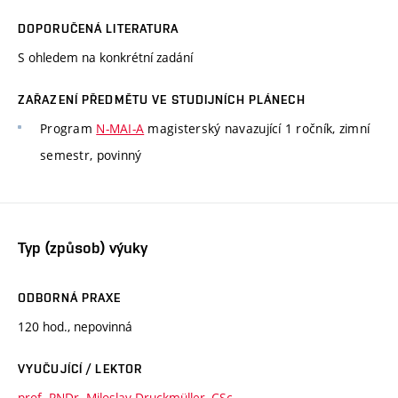
DOPORUČENÁ LITERATURA
S ohledem na konkrétní zadání
ZAŘAZENÍ PŘEDMĚTU VE STUDIJNÍCH PLÁNECH
Program
N-MAI-A
magisterský navazující 1 ročník, zimní
semestr, povinný
Typ (způsob) výuky
ODBORNÁ PRAXE
120 hod., nepovinná
VYUČUJÍCÍ / LEKTOR
prof. RNDr. Miloslav Druckmüller, CSc.