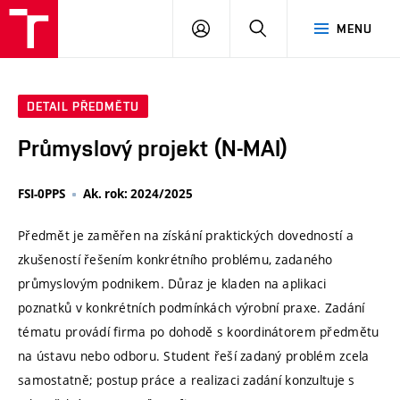
VUT
PŘIHLÁSIT
HLEDAT
MENU
SE
DETAIL PŘEDMĚTU
Průmyslový projekt (N-MAI)
FSI-0PPS
Ak. rok: 2024/2025
Předmět je zaměřen na získání praktických dovedností a
zkušeností řešením konkrétního problému, zadaného
průmyslovým podnikem. Důraz je kladen na aplikaci
poznatků v konkrétních podmínkách výrobní praxe. Zadání
tématu provádí firma po dohodě s koordinátorem předmětu
na ústavu nebo odboru. Student řeší zadaný problém zcela
samostatně; postup práce a realizaci zadání konzultuje s