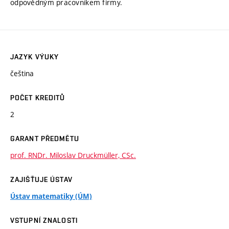
odpovědným pracovníkem firmy.
JAZYK VÝUKY
čeština
POČET KREDITŮ
2
GARANT PŘEDMĚTU
prof. RNDr. Miloslav Druckmüller, CSc.
ZAJIŠŤUJE ÚSTAV
Ústav matematiky (ÚM)
VSTUPNÍ ZNALOSTI