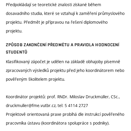
Předpokládají se teoretické znalosti získané během
dosavadního studia, které se vztahují k zaměření průmyslového
projektu. Předmět je přípravou na řešení diplomového
projektu.
ZPŮSOB ZAKONČENÍ PŘEDMĚTU A PRAVIDLA HODNOCENÍ
STUDENTŮ
Klasifikovaný zápočet je udělen na základě obhajoby písemně
zpracovaných výsledků projektu před jeho koordinátorem nebo
pověřeným školitelem projektu.
Koordinátor projektů: prof. RNDr. Miloslav Druckmüller, CSc.,
druckmuller@fme.vutbr.cz, tel: 5 4114 2727
Projektově orientovaná praxe probíhá dle instrukcí pověřeného
pracovníka ústavu (koordinátora spolupráce s podniky).