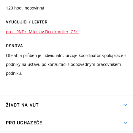
120 hod., nepovinná
VYUČUJÍCÍ / LEKTOR
prof. RNDr. Miloslav Druckmüller, CSc.
OSNOVA
Obsah a průběh je individuální; určuje koordinátor spolupráce s
podniky na ústavu po konzultaci s odpovědným pracovníkem
podniku.
ŽIVOT NA VUT
Atmosféra VUT
PRO UCHAZEČE
Prostory školy