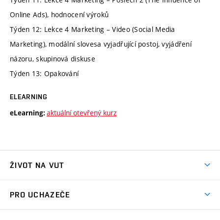
Online Ads), hodnocení výroků
Týden 12: Lekce 4 Marketing – Video (Social Media
Marketing), modální slovesa vyjadřující postoj, vyjádření
názoru, skupinová diskuse
Týden 13: Opakování
ELEARNING
aktuální otevřený kurz
eLearning:
ŽIVOT NA VUT
Atmosféra VUT
PRO UCHAZEČE
Prostory školy
Proč na VUT