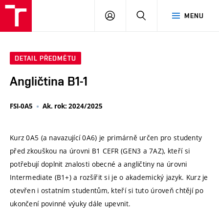
VUT
PŘIHLÁSIT
HLEDAT
MENU
SE
DETAIL PŘEDMĚTU
Angličtina B1-1
FSI-0A5
Ak. rok: 2024/2025
Kurz 0A5 (a navazující 0A6) je primárně určen pro studenty
před zkouškou na úrovni B1 CEFR (GEN3 a 7AZ), kteří si
potřebují doplnit znalosti obecné a angličtiny na úrovni
Intermediate (B1+) a rozšířit si je o akademický jazyk. Kurz je
otevřen i ostatním studentům, kteří si tuto úroveň chtějí po
ukončení povinné výuky dále upevnit.