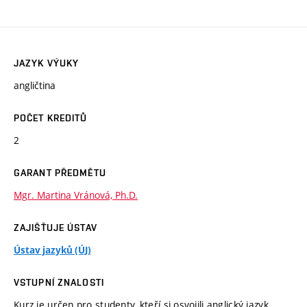
JAZYK VÝUKY
angličtina
POČET KREDITŮ
2
GARANT PŘEDMĚTU
Mgr. Martina Vránová, Ph.D.
ZAJIŠŤUJE ÚSTAV
Ústav jazyků (ÚJ)
VSTUPNÍ ZNALOSTI
Kurz je určen pro studenty, kteří si osvojili anglický jazyk