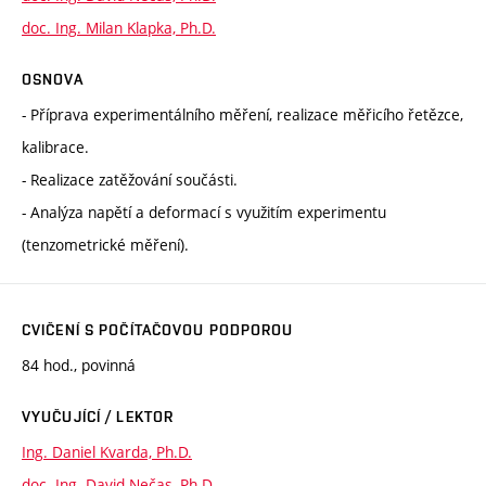
doc. Ing. Milan Klapka, Ph.D.
OSNOVA
- Příprava experimentálního měření, realizace měřicího řetězce,
kalibrace.
- Realizace zatěžování součásti.
- Analýza napětí a deformací s využitím experimentu
(tenzometrické měření).
CVIČENÍ S POČÍTAČOVOU PODPOROU
84 hod., povinná
VYUČUJÍCÍ / LEKTOR
Ing. Daniel Kvarda, Ph.D.
doc. Ing. David Nečas, Ph.D.