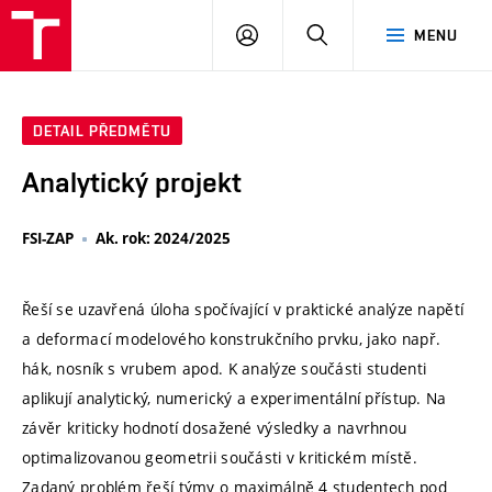
VUT
PŘIHLÁSIT
HLEDAT
MENU
SE
DETAIL PŘEDMĚTU
Analytický projekt
FSI-ZAP
Ak. rok: 2024/2025
Řeší se uzavřená úloha spočívající v praktické analýze napětí
a deformací modelového konstrukčního prvku, jako např.
hák, nosník s vrubem apod. K analýze součásti studenti
aplikují analytický, numerický a experimentální přístup. Na
závěr kriticky hodnotí dosažené výsledky a navrhnou
optimalizovanou geometrii součásti v kritickém místě.
Zadaný problém řeší týmy o maximálně 4 studentech pod