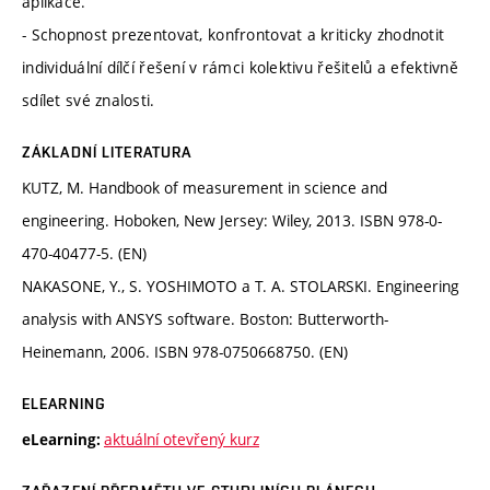
aplikace.
- Schopnost prezentovat, konfrontovat a kriticky zhodnotit
individuální dílčí řešení v rámci kolektivu řešitelů a efektivně
sdílet své znalosti.
ZÁKLADNÍ LITERATURA
KUTZ, M. Handbook of measurement in science and
engineering. Hoboken, New Jersey: Wiley, 2013. ISBN 978-0-
470-40477-5. (EN)
NAKASONE, Y., S. YOSHIMOTO a T. A. STOLARSKI. Engineering
analysis with ANSYS software. Boston: Butterworth-
Heinemann, 2006. ISBN 978-0750668750. (EN)
ELEARNING
aktuální otevřený kurz
eLearning: