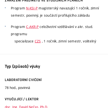
ZAŘAZENÍ PŘEDMĚTU VE STUDIJNÍCH PLÁNECH
Program
N-KSI-P
magisterský navazující 1 ročník, zimní
semestr, povinný, je součástí profilujícího základu
Program
C-AKR-P
celoživotní vzdělávání v akr. stud.
programu
specializace
CZS
, 1 ročník, zimní semestr, volitelný
Typ (způsob) výuky
LABORATORNÍ CVIČENÍ
78 hod., povinná
VYUČUJÍCÍ / LEKTOR
doc. Ing. David Nečas, Ph.D.