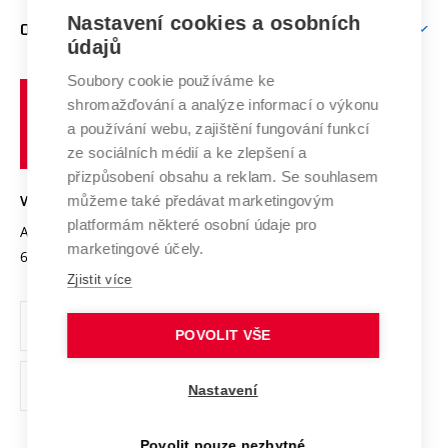
Zpracování osobních údajů uchazečů o studium
Firemní spolupráce
Mezinárodní vědecká rada
Nastavení cookies a osobních
O UNIVERZITĚ
Doktorské studium
Podpora podnikání
E-přihláška
údajů
Zahraniční spolupráce
Systém zajišťování kvality výzkumu
Profil univerzity
Spolupráce se školami
Soubory cookie používáme ke
Vysoké
Výzkumné infrastruktury
shromažďování a analýze informací o výkonu
Udržitelná univerzita
učení
Služby univerzity
Transfer znalostí
a používání webu, zajištění fungování funkcí
technické
Podnikavá univerzita / ContriBUTe
Mezinárodní dohody
ze sociálních médií a ke zlepšení a
Open Science
v
Bezpečná univerzita
přizpůsobení obsahu a reklam. Se souhlasem
Univerzitní sítě
Brně
Projekty
můžeme také předávat marketingovým
VYSOKÉ UČENÍ TECHNICKÉ V BRNĚ
Vyznamenání
platformám některé osobní údaje pro
Projekty ze strukturálních fondů
Antonínská 548/1
www.vut.cz
marketingové účely.
Organizační struktura
602 00 Brno
vut@vutbr.cz
Specifický výzkum
Zjistit více
Úřední deska
Ochrana osobních údajů
POVOLIT VŠE
(externí
Pracovní příležitosti
Nastavení
odkaz)
Podpora a rozvoj zaměstnanců a studujících
Povolit pouze nezbytné