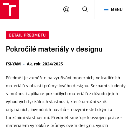
VUT
PŘIHLÁSIT
HLEDAT
MENU
SE
DETAIL PŘEDMĚTU
Pokročilé materiály v designu
FSI-YAM
Ak. rok: 2024/2025
Předmět je zaměřen na využívání moderních, netradičních
materiálů v oblasti průmyslového designu. Seznámí studenty
s možností aplikace pokročilých materiálů z důvodu jejich
výhodných fyzikálních vlastností, které umožní vznik
originálních, invenčních návrhů s novými estetickými a
funkčními vlastnostmi. Předmět směřuje k osvojení práce s
materiálem výrobků v průmyslovém designu, využití