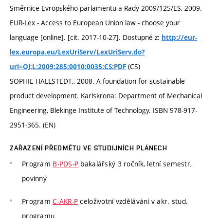
Směrnice Evropského parlamentu a Rady 2009/125/ES, 2009.
EUR-Lex - Access to European Union law - choose your
language [online]. [cit. 2017-10-27]. Dostupné z:
http://eur-
lex.europa.eu/LexUriServ/LexUriServ.do?
(CS)
uri=OJ:L:2009:285:0010:0035:CS:PDF
SOPHIE HALLSTEDT., 2008. A foundation for sustainable
product development. Karlskrona: Department of Mechanical
Engineering, Blekinge Institute of Technology. ISBN 978-917-
2951-365. (EN)
ZAŘAZENÍ PŘEDMĚTU VE STUDIJNÍCH PLÁNECH
Program
B-PDS-P
bakalářský 3 ročník, letní semestr,
povinný
Program
C-AKR-P
celoživotní vzdělávání v akr. stud.
programu