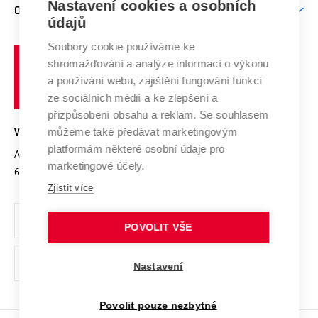
Mezinárodní vědecká rada
Nastavení cookies a osobních
O UNIVERZITĚ
Doktorské studium
Podpora podnikání
E-přihláška
údajů
Zahraniční spolupráce
Systém zajišťování kvality výzkumu
Profil univerzity
Spolupráce se školami
Soubory cookie používáme ke
Vysoké
Výzkumné infrastruktury
shromažďování a analýze informací o výkonu
Udržitelná univerzita
učení
Služby univerzity
Transfer znalostí
a používání webu, zajištění fungování funkcí
technické
Podnikavá univerzita / ContriBUTe
Mezinárodní dohody
ze sociálních médií a ke zlepšení a
Open Science
v
Bezpečná univerzita
přizpůsobení obsahu a reklam. Se souhlasem
Univerzitní sítě
Brně
Projekty
můžeme také předávat marketingovým
VYSOKÉ UČENÍ TECHNICKÉ V BRNĚ
Vyznamenání
platformám některé osobní údaje pro
Projekty ze strukturálních fondů
Antonínská 548/1
www.vut.cz
marketingové účely.
Organizační struktura
602 00 Brno
vut@vutbr.cz
Specifický výzkum
Zjistit více
Úřední deska
Ochrana osobních údajů
POVOLIT VŠE
(externí
Pracovní příležitosti
Nastavení
odkaz)
Podpora a rozvoj zaměstnanců a studujících
Povolit pouze nezbytné
Rovné příležitosti