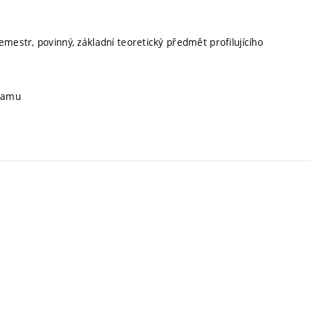
emestr, povinný, základní teoretický předmět profilujícího
gramu