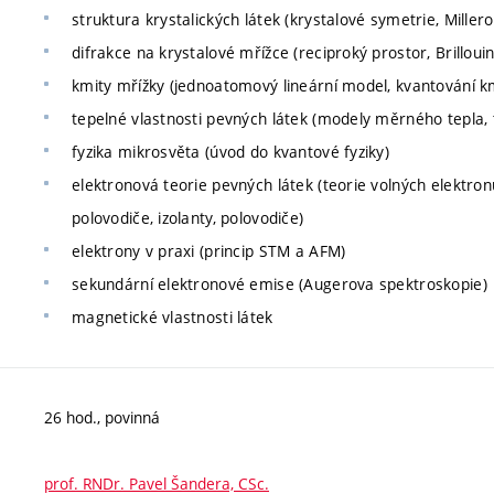
struktura krystalických látek (krystalové symetrie, Mille
difrakce na krystalové mřížce (reciproký prostor, Brilloui
kmity mřížky (jednoatomový lineární model, kvantování k
tepelné vlastnosti pevných látek (modely měrného tepla, 
fyzika mikrosvěta (úvod do kvantové fyziky)
elektronová teorie pevných látek (teorie volných elektron
polovodiče, izolanty, polovodiče)
elektrony v praxi (princip STM a AFM)
sekundární elektronové emise (Augerova spektroskopie)
magnetické vlastnosti látek
26 hod., povinná
prof. RNDr. Pavel Šandera, CSc.