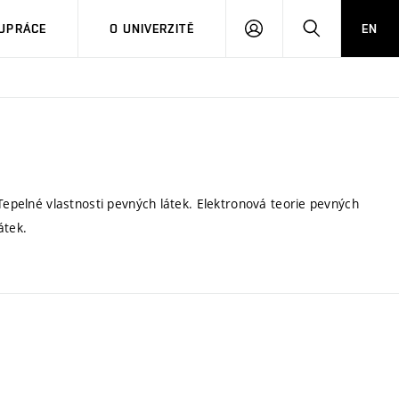
PŘIHLÁSIT
HLEDAT
UPRÁCE
O UNIVERZITĚ
EN
SE
.Tepelné vlastnosti pevných látek. Elektronová teorie pevných
átek.