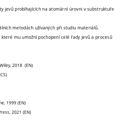
ty jevů probíhajících na atomární úrovni v substruktuře
lních metodách užívaných při studiu materiálů.
ek, které mu umožní pochopení celé řady jevů a procesů
, Wiley, 2018 (EN)
(CS)
ne, 1999 (EN)
Press, 2021 (EN)