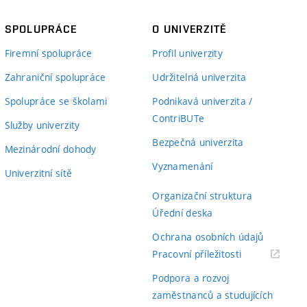
SPOLUPRÁCE
O UNIVERZITĚ
Firemní spolupráce
Profil univerzity
Zahraniční spolupráce
Udržitelná univerzita
Spolupráce se školami
Podnikavá univerzita /
ContriBUTe
Služby univerzity
Bezpečná univerzita
Mezinárodní dohody
Vyznamenání
Univerzitní sítě
Organizační struktura
Úřední deska
Ochrana osobních údajů
(externí
Pracovní příležitosti
odkaz)
Podpora a rozvoj
zaměstnanců a studujících