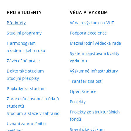
PRO STUDENTY
VĚDA A VÝZKUM
Předměty
Věda a výzkum na VUT
Studijní programy
Podpora excelence
Harmonogram
Mezinárodní vědecká rada
akademického roku
Systém zajišťování kvality
Závěrečné práce
výzkumu
Doktorské studium
Výzkumné infrastruktury
Studijní předpisy
Transfer znalostí
Poplatky za studium
Open Science
Zpracování osobních údajů
Projekty
studentů
Projekty ze strukturálních
Studium a stáže v zahraničí
fondů
Uznání zahraničního
Specifický výzkum
vzdělání