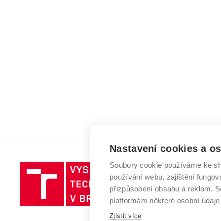
Nastavení cookies a o
Soubory cookie používáme ke sh
Vysoké
používání webu, zajištění fungová
učení
přizpůsobení obsahu a reklam.
technické
platformám některé osobní údaje
v
Zjistit více
Brně