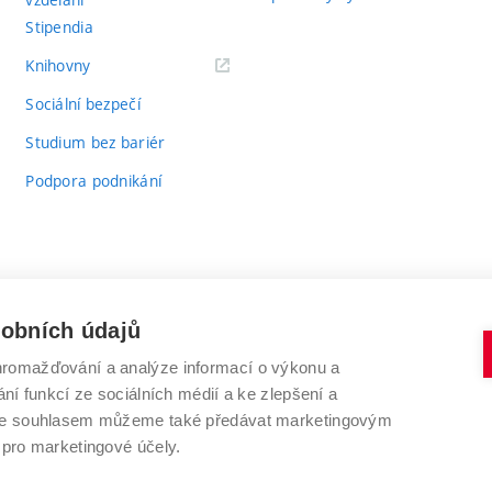
Stipendia
(externí
Knihovny
odkaz)
Sociální bezpečí
Studium bez bariér
Podpora podnikání
sobních údajů
romažďování a analýze informací o výkonu a
VYSOKÉ UČENÍ TECHNICKÉ V BRNĚ
ní funkcí ze sociálních médií a ke zlepšení a
Antonínská 548/1
www.vut.cz
 Se souhlasem můžeme také předávat marketingovým
602 00 Brno
vut@vutbr.cz
 pro marketingové účely.