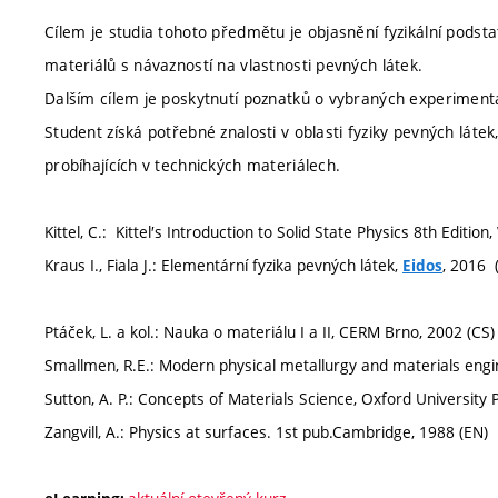
Cílem je studia tohoto předmětu je objasnění fyzikální podsta
materiálů s návazností na vlastnosti pevných látek.
Dalším cílem je poskytnutí poznatků o vybraných experimentá
Student získá potřebné znalosti v oblasti fyziky pevných lát
probíhajících v technických materiálech.
Kittel, C.: Kittel′s Introduction to Solid State Physics 8th Edition
Kraus I., Fiala J.: Elementární fyzika pevných látek,
, 2016 
Eidos
Ptáček, L. a kol.: Nauka o materiálu I a II, CERM Brno, 2002 (CS)
Smallmen, R.E.: Modern physical metallurgy and materials engi
Sutton, A. P.: Concepts of Materials Science, Oxford University 
Zangvill, A.: Physics at surfaces. 1st pub.Cambridge, 1988 (EN)