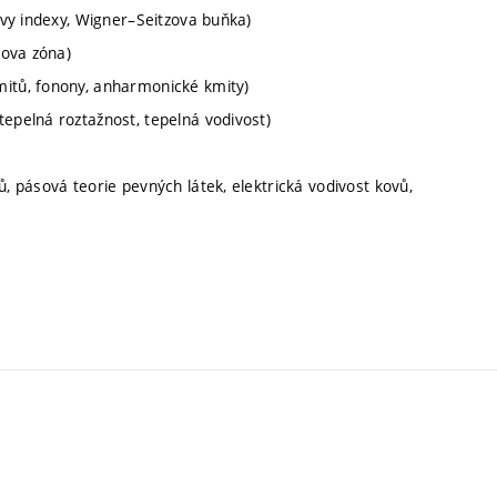
rovy indexy, Wigner–Seitzova buňka)
nova zóna)
mitů, fonony, anharmonické kmity)
tepelná roztažnost, tepelná vodivost)
ů, pásová teorie pevných látek, elektrická vodivost kovů,