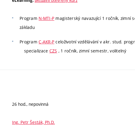
aktuální otevřený kurz
eLearning:
Program
N-MTI-P
magisterský navazující 1 ročník, zimní s
základu
Program
C-AKR-P
celoživotní vzdělávání v akr. stud. pro
specializace
CZS
, 1 ročník, zimní semestr, volitelný
26 hod., nepovinná
Ing. Petr Šesták, Ph.D.