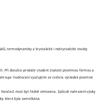
iálů, termodynamiky a krystalické i nekrystalické stavby
ch. Při zkoušce prokáže student znalosti písemnou formou a
 zahrnuje: hodnocení vyučujícím ze cvičení, výsledek písemné
ím. Neúčast musí byt řádně omluvena. Způsob nahrazení výuky
ky, která byla zameškána.