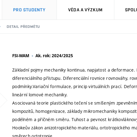
PRO STUDENTY
VĚDA A VÝZKUM
SPOL
DETAIL PŘEDMĚTU
FSI-WAM
Ak. rok: 2024/2025
Základní pojmy mechaniky kontinua, napjatost a deformace.
diferenciálního přístupu. Diferenciální rovnice rovnováhy, r
podmínky.Variační formulace, princip virtuálních prací. Def
lineární lomové mechaniky.
Asociovaná teorie plastického tečení se smíšeným zpevněním
kompozitů, homogenizace, základy mikromechaniky kompozit
podélném a příčném směru. Tuhost a pevnost krátkovlákno
Hookeův zákon anizotropického materiálu, ortotropického mat
směrech ortotropie.