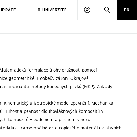
PŘIHLÁSIT
HLEDAT
UPRÁCE
O UNIVERZITĚ
EN
SE
 Matematická formulace úlohy pružnosti pomocí
ovnice geometrické, Hookeův zákon. Okrajové
ormační varianta metody konečných prvků (MKP). Základy
. Kinematický a isotropický model zpevnění. Mechanika
ů. Tuhost a pevnost dlouhovláknových kompositů v
vých kompozitů v podélném a příčném směru.
eriálu a transversálně ortotropického materiálu v hlavních