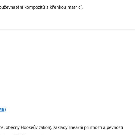
uževnatění kompozitů s křehkou matricí.
MB)
e, obecný Hookeův zákon), základy lineární pružnosti a pevnosti