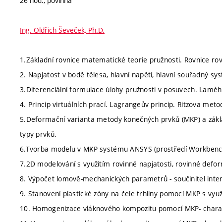
26 hod., povinná
Ing. Oldřich Ševeček, Ph.D.
1.Základní rovnice matematické teorie pružnosti. Rovnice r
2. Napjatost v bodě tělesa, hlavní napětí, hlavní souřadný sy
3.Diferenciální formulace úlohy pružnosti v posuvech. Lamého
4. Princip virtuálních prací. Lagrangeův princip. Ritzova meto
5.Deformační varianta metody konečných prvků (MKP) a zákl
typy prvků.
6.Tvorba modelu v MKP systému ANSYS (prostředí Workbench
7.2D modelování s využitím rovinné napjatosti, rovinné defo
8. Výpočet lomově-mechanických parametrů - součinitel intenzit
9. Stanovení plastické zóny na čele trhliny pomocí MKP s využ
10. Homogenizace vláknového kompozitu pomocí MKP- chara