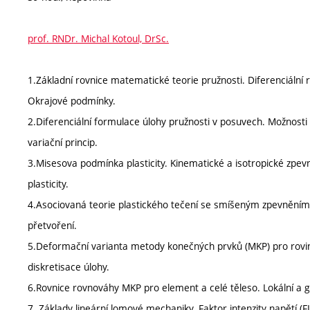
prof. RNDr. Michal Kotoul, DrSc.
1.Základní rovnice matematické teorie pružnosti. Diferenciální
Okrajové podmínky.
2.Diferenciální formulace úlohy pružnosti v posuvech. Možnosti ř
variační princip.
3.Misesova podmínka plasticity. Kinematické a isotropické zpe
plasticity.
4.Asociovaná teorie plastického tečení se smíšeným zpevněním. 
přetvoření.
5.Deformační varianta metody konečných prvků (MKP) pro rovin
diskretisace úlohy.
6.Rovnice rovnováhy MKP pro element a celé těleso. Lokální a gl
7. Základy lineární lomové mechaniky. Faktor intenzity napětí (FIN