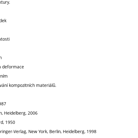
ktury.
edek
tosti
m
 a deformace
vním
ování kompozitních materiálů.
1987
in, Heidelberg, 2006
rd, 1950
ringer-Verlag, New York, Berlin, Heidelberg, 1998