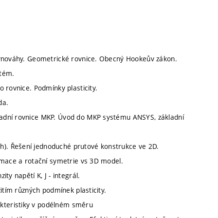
ovnováhy. Geometrické rovnice. Obecný Hookeův zákon.
stém.
 rovnice. Podmínky plasticity.
da.
adní rovnice MKP. Úvod do MKP systému ANSYS, základní
). Řešení jednoduché prutové konstrukce ve 2D.
rmace a rotační symetrie vs 3D model.
y napětí K, J - integrál.
itím různých podmínek plasticity.
kteristiky v podélném směru