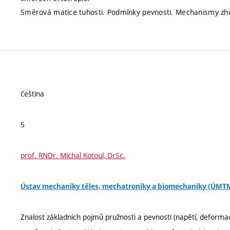
Směrová matice tuhosti. Podmínky pevnosti. Mechanismy zho
čeština
5
prof. RNDr. Michal Kotoul, DrSc.
Ústav mechaniky těles, mechatroniky a biomechaniky (ÚMT
Znalost základních pojmů pružnosti a pevnosti (napětí, deformac