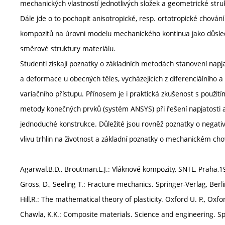
mechanických vlastností jednotlivých složek a geometrické stru
Dále jde o to pochopit anisotropické, resp. ortotropické chování
kompozitů na úrovni modelu mechanického kontinua jako důsl
směrové struktury materiálu.
Studenti získají poznatky o základních metodách stanovení napja
a deformace u obecných těles, vycházejících z diferenciálního a
variačního přístupu. Přínosem je i praktická zkušenost s použití
metody konečných prvků (systém ANSYS) při řešení napjatosti
jednoduché konstrukce. Důležité jsou rovněž poznatky o negati
vlivu trhlin na životnost a základní poznatky o mechanickém ch
Agarwal,B.D., Broutman,L.J.: Vláknové kompozity, SNTL, Praha,
Gross, D., Seeling T.: Fracture mechanics. Springer-Verlag, Berl
Hill,R.: The mathematical theory of plasticity. Oxford U. P., Oxfo
Chawla, K.K.: Composite materials. Science and engineering. Sp