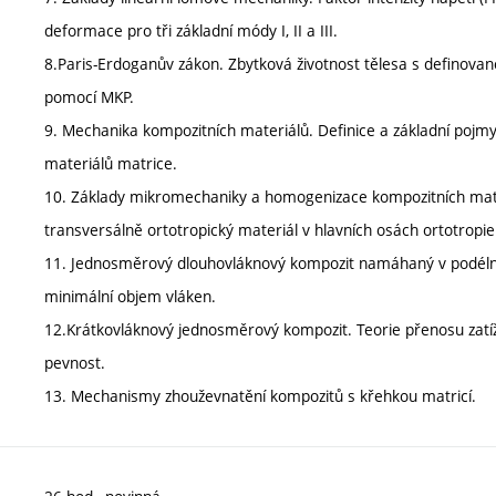
deformace pro tři základní módy I, II a III.
8.Paris-Erdoganův zákon. Zbytková životnost tělesa s definovan
pomocí MKP.
9. Mechanika kompozitních materiálů. Definice a základní pojmy,
materiálů matrice.
10. Základy mikromechaniky a homogenizace kompozitních mater
transversálně ortotropický materiál v hlavních osách ortotrop
11. Jednosměrový dlouhovláknový kompozit namáhaný v podélné
minimální objem vláken.
12.Krátkovláknový jednosměrový kompozit. Teorie přenosu zatíže
pevnost.
13. Mechanismy zhouževnatění kompozitů s křehkou matricí.