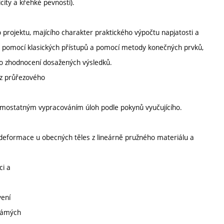
city a křehké pevnosti).
projektu, majícího charakter praktického výpočtu napjatosti a
 pomocí klasických přístupů a pomocí metody konečných prvků,
o zhodnocení dosažených výsledků.
 z průřezového
amostatným vypracováním úloh podle pokynů vyučujícího.
 deformace u obecných těles z lineárně pružného materiálu a
ci a
vení
známých