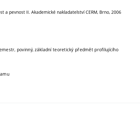
nost a pevnost II. Akademické nakladatelství CERM, Brno, 2006
emestr, povinný, základní teoretický předmět profilujícího
gramu