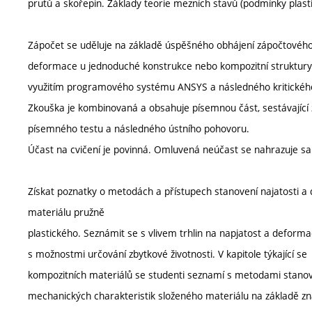
prutů a skořepin. Základy teorie mezních stavů (podmínky plasti
Zápočet se uděluje na základě úspěšného obhájení zápočtového 
deformace u jednoduché konstrukce nebo kompozitní struktury
využitím programového systému ANSYS a následného kritickéh
Zkouška je kombinovaná a obsahuje písemnou část, sestávající
písemného testu a následného ústního pohovoru.
Účast na cvičení je povinná. Omluvená neúčast se nahrazuje s
Získat poznatky o metodách a přístupech stanovení najatosti a
materiálu pružně
plastického. Seznámit se s vlivem trhlin na napjatost a deforma
s možnostmi určování zbytkové životnosti. V kapitole týkající se
kompozitních materiálů se studenti seznamí s metodami stano
mechanických charakteristik složeného materiálu na základě 