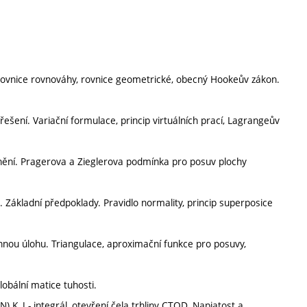
 rovnice rovnováhy, rovnice geometrické, obecný Hookeův zákon.
ešení. Variační formulace, princip virtuálních prací, Lagrangeův
vnění. Pragerova a Zieglerova podmínka pro posuv plochy
Základní předpoklady. Pravidlo normality, princip superposice
nou úlohu. Triangulace, aproximační funkce pro posuvy,
obální matice tuhosti.
) K, J - integrál, otevření čela trhliny CTOD. Napjatost a