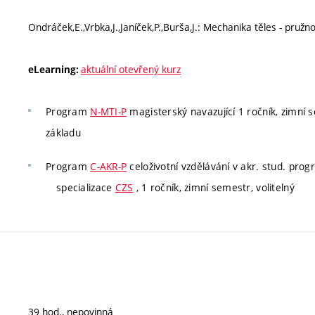
Ondráček,E.,Vrbka,J.,Janíček,P.,Burša,J.: Mechanika těles - pruž
aktuální otevřený kurz
eLearning:
Program
N-MTI-P
magisterský navazující 1 ročník, zimní s
základu
Program
C-AKR-P
celoživotní vzdělávání v akr. stud. pro
specializace
CZS
, 1 ročník, zimní semestr, volitelný
39 hod., nepovinná