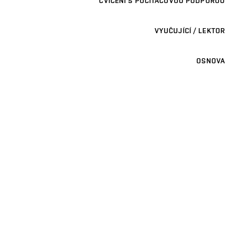
CVIČENÍ S POČÍTAČOVOU PODPOROU
VYUČUJÍCÍ / LEKTOR
OSNOVA