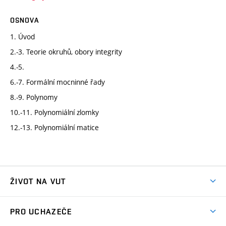
OSNOVA
1. Úvod
2.-3. Teorie okruhů, obory integrity
4.-5.
6.-7. Formální mocninné řady
8.-9. Polynomy
10.-11. Polynomiální zlomky
12.-13. Polynomiální matice
ŽIVOT NA VUT
Atmosféra VUT
PRO UCHAZEČE
Prostory školy