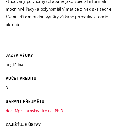
studovány polynomy (chápané jako speciální formální
mocninné řady) a polynomiální matice z hlediska teorie
řízení. Přitom budou využity získané poznatky z teorie
okruhů.
JAZYK VÝUKY
angličtina
POČET KREDITŮ
3
GARANT PŘEDMĚTU
doc. Mgr. Jaroslav Hrdina, Ph.D.
ZAJIŠŤUJE ÚSTAV