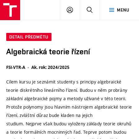
VUT
PŘIHLÁSIT
HLEDAT
MENU
SE
DETAIL PŘEDMĚTU
Algebraická teorie řízení
FSI-VTR-A
Ak. rok: 2024/2025
Cílem kursu je seznámit studenty s principy algebraické
teorie diskrétního lineárního řízení. Budou v něm probrány
základní algebraické pojmy a metody užívané v této teorii.
Protože polynomy jsou hlavním nástrojem algebraické teorie
řízení, zvláštní důraz bude kladen na jejich
studium. Nejprve však budou vyloženy základy teorie okruhů
a teorie formálních mocninných řad. Teprve potom budou