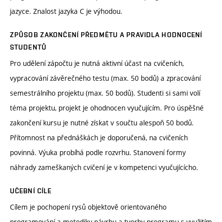
jazyce. Znalost jazyka C je výhodou.
ZPŮSOB ZAKONČENÍ PŘEDMĚTU A PRAVIDLA HODNOCENÍ
STUDENTŮ
Pro udělení zápočtu je nutná aktivní účast na cvičeních,
vypracování závěrečného testu (max. 50 bodů) a zpracování
semestrálního projektu (max. 50 bodů). Studenti si sami volí
téma projektu, projekt je ohodnocen vyučujícím. Pro úspěšné
zakončení kursu je nutné získat v součtu alespoň 50 bodů.
Přítomnost na přednáškách je doporučená, na cvičeních
povinná. Výuka probíhá podle rozvrhu. Stanovení formy
náhrady zameškaných cvičení je v kompetenci vyučujícícho.
UČEBNÍ CÍLE
Cílem je pochopení rysů objektově orientovaného
programování a metodiky návrhu a tvorby programu s využitím