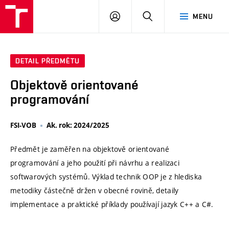
VUT
PŘIHLÁSIT
HLEDAT
MENU
SE
DETAIL PŘEDMĚTU
Objektově orientované
programování
FSI-VOB
Ak. rok: 2024/2025
Předmět je zaměřen na objektově orientované
programování a jeho použití při návrhu a realizaci
softwarových systémů. Výklad technik OOP je z hlediska
metodiky částečně držen v obecné rovině, detaily
implementace a praktické příklady používají jazyk C++ a C#.