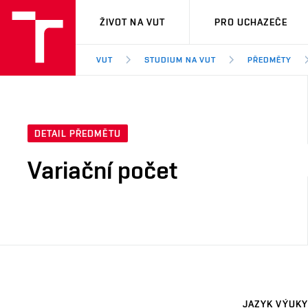
VUT
ŽIVOT NA VUT
PRO UCHAZEČE
VUT
STUDIUM NA VUT
PŘEDMĚTY
DETAIL PŘEDMĚTU
Variační počet
JAZYK VÝUKY