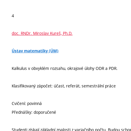
4
doc. RNDr. Miroslav Kureš, Ph.D.
Ústav matematiky (ÚM)
Kalkulus v obvyklém rozsahu, okrajové úlohy ODR a PDR.
Klasifikovaný zápočet: účast, referát, semestrální práce
Cvičení: povinná
Přednášky: doporučené
Studenti získají základní znalosti z variačního počtu. Budou sch