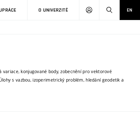
PŘIHLÁSIT
HLEDAT
UPRÁCE
O UNIVERZITĚ
EN
SE
uhá variace, konjugované body, zobecnění pro vektorové
Úlohy s vazbou, izoperimetrický problém, hledání geodetik a