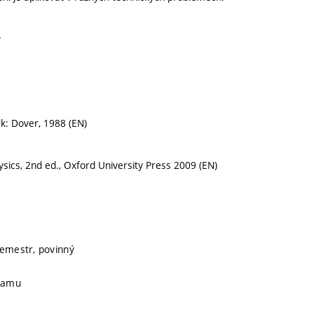
y
rk: Dover, 1988 (EN)
sics, 2nd ed., Oxford University Press 2009 (EN)
semestr, povinný
gramu