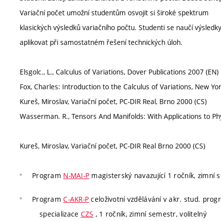
Variační počet umožní studentům osvojit si široké spektrum
klasických výsledků variačního počtu. Studenti se naučí výsledk
aplikovat při samostatném řešení technických úloh.
Elsgolc., L., Calculus of Variations, Dover Publications 2007 (EN)
Fox, Charles: Introduction to the Calculus of Variations, New Yo
Kureš, Miroslav, Variační počet, PC-DIR Real, Brno 2000 (CS)
Wasserman. R., Tensors And Manifolds: With Applications to Phy
Kureš, Miroslav, Variační počet, PC-DIR Real Brno 2000 (CS)
Program
N-MAI-P
magisterský navazující 1 ročník, zimní 
Program
C-AKR-P
celoživotní vzdělávání v akr. stud. pro
specializace
CZS
, 1 ročník, zimní semestr, volitelný