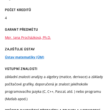
POČET KREDITŮ
4
GARANT PŘEDMĚTU
Mgr. Jana Procházková, Ph.D.
ZAJIŠŤUJE ÚSTAV
Ústav matematiky (ÚM)
VSTUPNÍ ZNALOSTI
základní znalosti analýzy a algebry (matice, derivace) a základy
počítačové grafiky, doporučená je znalost jakéhokoliv
programovacího jazyka (C, C++, Pascal, atd. ) nebo programu
(Matlab apod.)