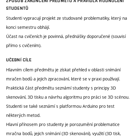
ZPŮSOB ZAKONČENÍ PŘEDMĚTU A PRAVIDLA HODNOCENÍ
STUDENTŮ
Studenti vypracují projekt ze studované problematiky, který na
konci semestru obhájí.
Účast na cvičeních je povinná, přednášky doporučené (souvisí
přímo s cvičením).
UČEBNÍ CÍLE
Hlavním cílem předmětu je získat přehled v oblasti snímání
mračen bodů a jejich zpracování, které se v praxi používají.
Praktická část předmětu seznámí studenty s principy 3D
skenování, 3D tisku a návrhu algoritmu pro práci se 3D scénou.
Studenti se také seznámí s platformou Arduino pro test
některých metod.
Hlavní přínosem pro studenty je porozumění problematice
mračna bodů, jejich snímání (3D skenování), využití (3D tisk,