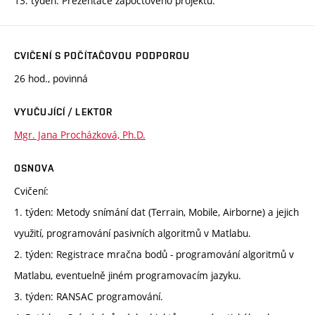
13. týden: Prezentace zápočtového projektu.
CVIČENÍ S POČÍTAČOVOU PODPOROU
26 hod., povinná
VYUČUJÍCÍ / LEKTOR
Mgr. Jana Procházková, Ph.D.
OSNOVA
Cvičení:
1. týden: Metody snímání dat (Terrain, Mobile, Airborne) a jejich
využití, programování pasivních algoritmů v Matlabu.
2. týden: Registrace mračna bodů - programování algoritmů v
Matlabu, eventuelně jiném programovacím jazyku.
3. týden: RANSAC programování.