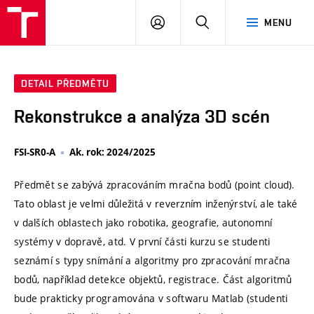
VUT
PŘIHLÁSIT
HLEDAT
MENU
SE
DETAIL PŘEDMĚTU
Rekonstrukce a analýza 3D scén
FSI-SR0-A
Ak. rok: 2024/2025
Předmět se zabývá zpracováním mračna bodů (point cloud).
Tato oblast je velmi důležitá v reverzním inženýrství, ale také
v dalších oblastech jako robotika, geografie, autonomní
systémy v dopravě, atd. V první části kurzu se studenti
seznámí s typy snímání a algoritmy pro zpracování mračna
bodů, například detekce objektů, registrace. Část algoritmů
bude prakticky programována v softwaru Matlab (studenti