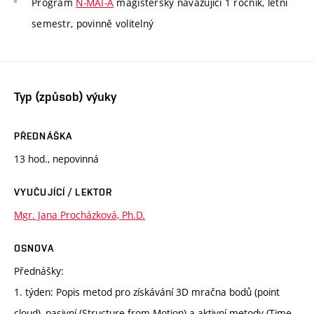
Program
N-MAI-A
magisterský navazující 1 ročník, letní
semestr, povinně volitelný
Typ (způsob) výuky
PŘEDNÁŠKA
13 hod., nepovinná
VYUČUJÍCÍ / LEKTOR
Mgr. Jana Procházková, Ph.D.
OSNOVA
Přednášky:
1. týden: Popis metod pro získávání 3D mračna bodů (point
cloud), pasivní (Structure from Motion) a aktivní metody (Time