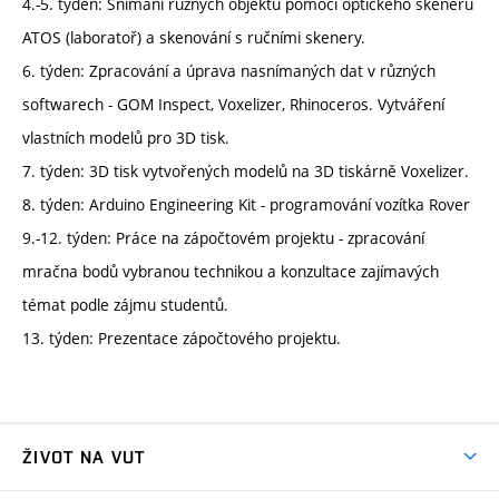
4.-5. týden: Snímání různých objektů pomocí optického skeneru
ATOS (laboratoř) a skenování s ručními skenery.
6. týden: Zpracování a úprava nasnímaných dat v různých
softwarech - GOM Inspect, Voxelizer, Rhinoceros. Vytváření
vlastních modelů pro 3D tisk.
7. týden: 3D tisk vytvořených modelů na 3D tiskárně Voxelizer.
8. týden: Arduino Engineering Kit - programování vozítka Rover
9.-12. týden: Práce na zápočtovém projektu - zpracování
mračna bodů vybranou technikou a konzultace zajímavých
témat podle zájmu studentů.
13. týden: Prezentace zápočtového projektu.
ŽIVOT NA VUT