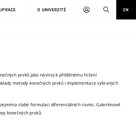
PŘIHLÁSIT
HLEDAT
UPRÁCE
O UNIVERZITĚ
EN
SE
ečných prvků jako nástroj k přibližnému řešení
 základy metody konečných prvků i implementace vybraných
ejména slabé formulaci diferenciálních rovnic, Galerkinově
typy konečných prvků.