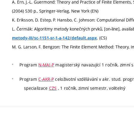
A. Ern, J.-L. Guermond: Theory and Practice of Finite Elements,
(2004) 530 p., Springer-Verlag, New York (EN)
K. Eriksson, D. Estep, P. Hansbo, C. Johnson: Computational Dif
L. Čermák: Algoritmy metody konečných prvků, [on-line], availa
. (CS)
metody-III/sc-1151-sr-1-a-142/default.aspx
M. G. Larson, F. Bengzon: The Finite Element Method: Theory, I
Program
N-MAI-P
magisterský navazující 1 ročník, zimní 
Program
C-AKR-P
celoživotní vzdělávání v akr. stud. pro
specializace
CZS
, 1 ročník, zimní semestr, volitelný