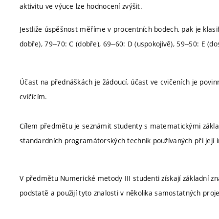
aktivitu ve výuce lze hodnocení zvýšit.
Jestliže úspěšnost měříme v procentních bodech, pak je klasif
dobře), 79--70: C (dobře), 69--60: D (uspokojivě), 59--50: E (do
Účast na přednáškách je žádoucí, účast ve cvičeních je po
cvičícím.
Cílem předmětu je seznámit studenty s matematickými zákla
standardních programátorských technik používaných při její 
V předmětu Numerické metody III studenti získají základní z
podstatě a použijí tyto znalosti v několika samostatných proj