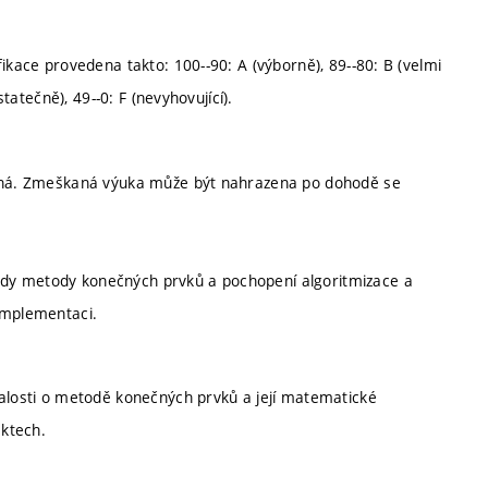
ikace provedena takto: 100--90: A (výborně), 89--80: B (velmi
statečně), 49--0: F (nevyhovující).
vinná. Zmeškaná výuka může být nahrazena po dohodě se
dy metody konečných prvků a pochopení algoritmizace a
implementaci.
nalosti o metodě konečných prvků a její matematické
ektech.