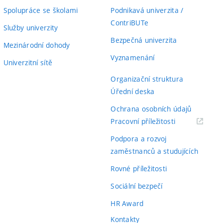
Spolupráce se školami
Podnikavá univerzita /
ContriBUTe
Služby univerzity
Bezpečná univerzita
Mezinárodní dohody
Vyznamenání
Univerzitní sítě
Organizační struktura
Úřední deska
Ochrana osobních údajů
(externí
Pracovní příležitosti
odkaz)
Podpora a rozvoj
zaměstnanců a studujících
Rovné příležitosti
Sociální bezpečí
HR Award
Kontakty