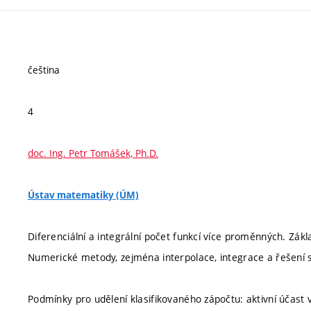
čeština
4
doc. Ing. Petr Tomášek, Ph.D.
Ústav matematiky (ÚM)
Diferenciální a integrální počet funkcí více proměnných. Základ
Numerické metody, zejména interpolace, integrace a řešení
Podmínky pro udělení klasifikovaného zápočtu: aktivní účast 