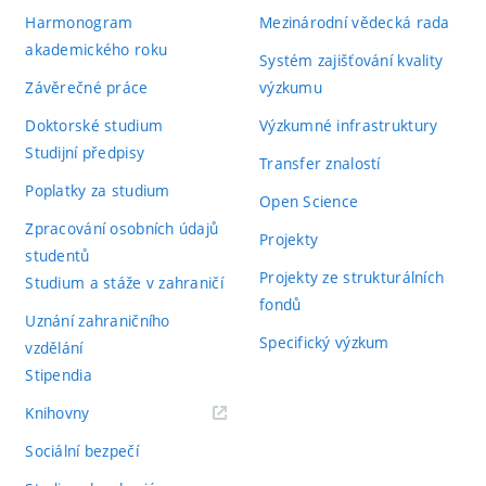
Harmonogram
Mezinárodní vědecká rada
akademického roku
Systém zajišťování kvality
Závěrečné práce
výzkumu
Doktorské studium
Výzkumné infrastruktury
Studijní předpisy
Transfer znalostí
Poplatky za studium
Open Science
Zpracování osobních údajů
Projekty
studentů
Projekty ze strukturálních
Studium a stáže v zahraničí
fondů
Uznání zahraničního
Specifický výzkum
vzdělání
Stipendia
(externí
Knihovny
odkaz)
Sociální bezpečí