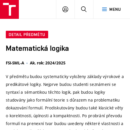
VUT
PŘIHLÁSIT
HLEDAT
MENU
SE
DETAIL PŘEDMĚTU
Matematická logika
FSI-SML-A
Ak. rok: 2024/2025
V předmětu budou systematicky vyloženy základy výrokové a
predikátové logiky. Nejprve budou studenti seznámeni se
syntaxí a sémantikou těchto logik, pak budou logiky
studovány jako formální teorie s důrazem na problematiku
dokazování formulí. Prodiskutovány budou také klasické věty
o korektnosti, úplnosti a kompaktnosti. Po probrání převodu
formulí na prenexní tvar budou uvedeny některé vlastnosti a