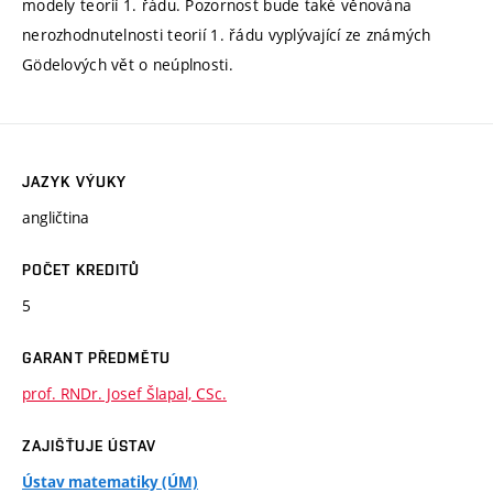
modely teorií 1. řádu. Pozornost bude také věnována
nerozhodnutelnosti teorií 1. řádu vyplývající ze známých
Gödelových vět o neúplnosti.
JAZYK VÝUKY
angličtina
POČET KREDITŮ
5
GARANT PŘEDMĚTU
prof. RNDr. Josef Šlapal, CSc.
ZAJIŠŤUJE ÚSTAV
Ústav matematiky (ÚM)