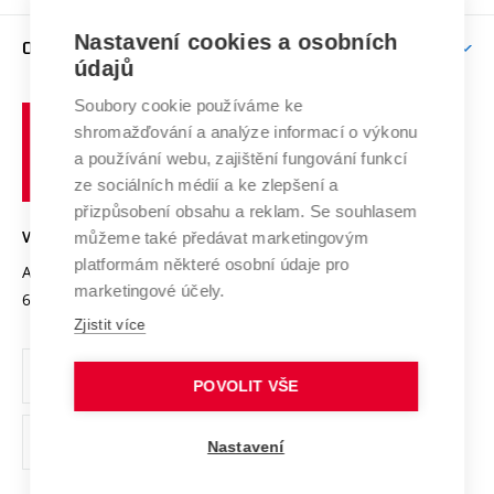
Podpora excelence
Závěrečné práce
Studium bez bariér
Zpracování osobních údajů uchazečů o studium
Firemní spolupráce
Mezinárodní vědecká rada
Nastavení cookies a osobních
O UNIVERZITĚ
Doktorské studium
Podpora podnikání
E-přihláška
údajů
Zahraniční spolupráce
Systém zajišťování kvality výzkumu
Profil univerzity
Spolupráce se školami
Soubory cookie používáme ke
Vysoké
Výzkumné infrastruktury
shromažďování a analýze informací o výkonu
Udržitelná univerzita
učení
Služby univerzity
Transfer znalostí
a používání webu, zajištění fungování funkcí
technické
Podnikavá univerzita / ContriBUTe
Mezinárodní dohody
ze sociálních médií a ke zlepšení a
Open Science
v
Bezpečná univerzita
přizpůsobení obsahu a reklam. Se souhlasem
Univerzitní sítě
Brně
Projekty
můžeme také předávat marketingovým
VYSOKÉ UČENÍ TECHNICKÉ V BRNĚ
Vyznamenání
platformám některé osobní údaje pro
Projekty ze strukturálních fondů
Antonínská 548/1
www.vut.cz
marketingové účely.
Organizační struktura
602 00 Brno
vut@vutbr.cz
Specifický výzkum
Zjistit více
Úřední deska
Ochrana osobních údajů
POVOLIT VŠE
(externí
Pracovní příležitosti
Nastavení
odkaz)
Podpora a rozvoj zaměstnanců a studujících