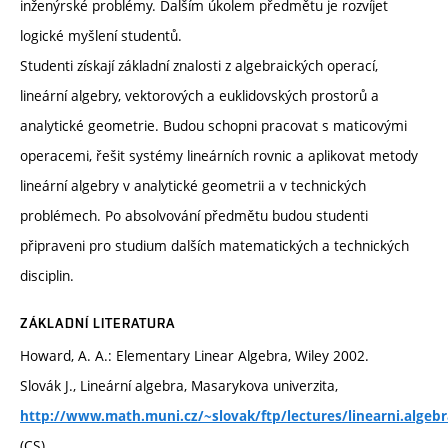
inženýrské problémy. Dalším úkolem předmětu je rozvíjet
logické myšlení studentů.
Studenti získají základní znalosti z algebraických operací,
lineární algebry, vektorových a euklidovských prostorů a
analytické geometrie. Budou schopni pracovat s maticovými
operacemi, řešit systémy lineárních rovnic a aplikovat metody
lineární algebry v analytické geometrii a v technických
problémech. Po absolvování předmětu budou studenti
připraveni pro studium dalších matematických a technických
disciplin.
ZÁKLADNÍ LITERATURA
Howard, A. A.: Elementary Linear Algebra, Wiley 2002.
Slovák J., Lineární algebra, Masarykova univerzita,
http://www.math.muni.cz/~slovak/ftp/lectures/linearni.algebr
(CS)