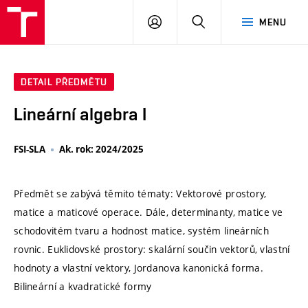
VUT
PŘIHLÁSIT
HLEDAT
MENU
SE
DETAIL PŘEDMĚTU
Lineární algebra I
FSI-SLA
Ak. rok: 2024/2025
Předmět se zabývá těmito tématy: Vektorové prostory,
matice a maticové operace. Dále, determinanty, matice ve
schodovitém tvaru a hodnost matice, systém lineárních
rovnic. Euklidovské prostory: skalární součin vektorů, vlastní
hodnoty a vlastní vektory, Jordanova kanonická forma.
Bilineární a kvadratické formy