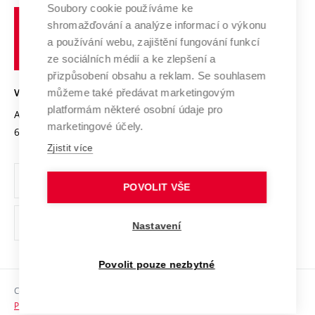
Profil univerzity
Spolupráce se školami
Soubory cookie používáme ke
Vysoké
Výzkumné infrastruktury
shromažďování a analýze informací o výkonu
Udržitelná univerzita
učení
Služby univerzity
Transfer znalostí
a používání webu, zajištění fungování funkcí
technické
Podnikavá univerzita / ContriBUTe
Mezinárodní dohody
ze sociálních médií a ke zlepšení a
Open Science
v
Bezpečná univerzita
přizpůsobení obsahu a reklam. Se souhlasem
Univerzitní sítě
Brně
Projekty
můžeme také předávat marketingovým
VYSOKÉ UČENÍ TECHNICKÉ V BRNĚ
Vyznamenání
platformám některé osobní údaje pro
Projekty ze strukturálních fondů
Antonínská 548/1
www.vut.cz
marketingové účely.
Organizační struktura
602 00 Brno
vut@vutbr.cz
Specifický výzkum
Zjistit více
Úřední deska
Ochrana osobních údajů
POVOLIT VŠE
(externí
Pracovní příležitosti
Nastavení
odkaz)
Podpora a rozvoj zaměstnanců a studujících
Povolit pouze nezbytné
Rovné příležitosti
Copyright © 2026 VUT
Sociální bezpečí
Prohlášení o přístupnosti