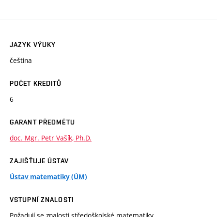
JAZYK VÝUKY
čeština
POČET KREDITŮ
6
GARANT PŘEDMĚTU
doc. Mgr. Petr Vašík, Ph.D.
ZAJIŠŤUJE ÚSTAV
Ústav matematiky (ÚM)
VSTUPNÍ ZNALOSTI
Požadují se znalosti středoškolské matematiky.