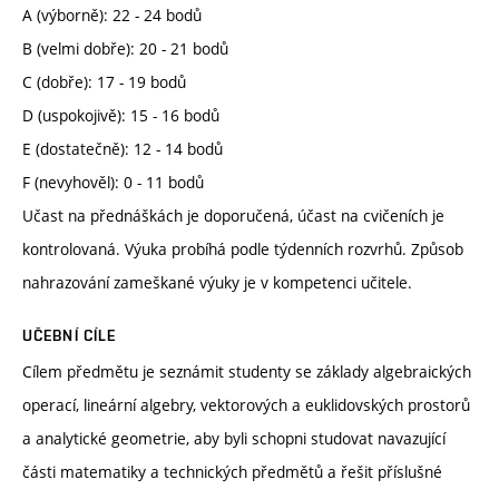
A (výborně): 22 - 24 bodů
B (velmi dobře): 20 - 21 bodů
C (dobře): 17 - 19 bodů
D (uspokojivě): 15 - 16 bodů
E (dostatečně): 12 - 14 bodů
F (nevyhověl): 0 - 11 bodů
Učast na přednáškách je doporučená, účast na cvičeních je
kontrolovaná. Výuka probíhá podle týdenních rozvrhů. Způsob
nahrazování zameškané výuky je v kompetenci učitele.
UČEBNÍ CÍLE
Cílem předmětu je seznámit studenty se základy algebraických
operací, lineární algebry, vektorových a euklidovských prostorů
a analytické geometrie, aby byli schopni studovat navazující
části matematiky a technických předmětů a řešit příslušné