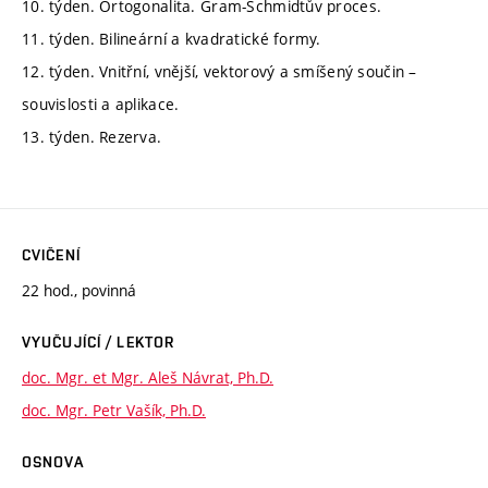
10. týden. Ortogonalita. Gram-Schmidtův proces.
11. týden. Bilineární a kvadratické formy.
12. týden. Vnitřní, vnější, vektorový a smíšený součin –
souvislosti a aplikace.
13. týden. Rezerva.
CVIČENÍ
22 hod., povinná
VYUČUJÍCÍ / LEKTOR
doc. Mgr. et Mgr. Aleš Návrat, Ph.D.
doc. Mgr. Petr Vašík, Ph.D.
OSNOVA