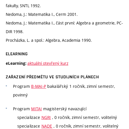
fakulty, SNTL 1992.
Nedoma, J.: Matematika I., Cerm 2001.
Nedoma, J.: Matematika I., část první: Algebra a geometrie, PC-
DIR 1998.
Procházka, L. a spol.: Algebra, Academia 1990.
ELEARNING
aktuální otevřený kurz
eLearning:
ZAŘAZENÍ PŘEDMĚTU VE STUDIJNÍCH PLÁNECH
Program
B-MAI-P
bakalářský 1 ročník, zimní semestr,
povinný
Program
MITAI
magisterský navazující
specializace
NGRI
, 0 ročník, zimní semestr, volitelný
specializace
NADE
, 0 ročník, zimní semestr, volitelný