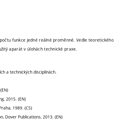
ho počtu funkce jedné reálné proměnné. Vedle teoretického
užitý aparát v úlohách technické praxe.
ích a technických disciplínách.
 (EN)
ng, 2015. (EN)
 Praha, 1989. (CS)
on, Dover Publications, 2013. (EN)