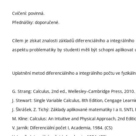
Cvičení: povinná.
Přednášky: doporučené.
Cílem je získat znalosti základů diferenciálního a integrální
aspektu problematiky by studenti měli být schopni aplikovat 
Uplatnění metod diferenciálního a integrálního počtu ve fyzikáln
G. Strang: Calculus, 2nd ed., Wellesley–Cambridge Press, 2010.
J. Stewart: Single Variable Calculus, 8th Edition, Cengage Learni
J. Škrášek, Z. Tichý: Základy aplikované matematiky I a II, SNTL
M. Kline: Calculus: An Intuitive and Physical Approach, 2nd Editi
V. Jarník: Diferenciální počet I, Academia, 1984. (CS)