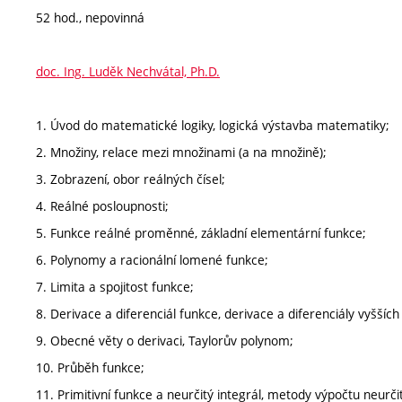
52 hod., nepovinná
doc. Ing. Luděk Nechvátal, Ph.D.
1. Úvod do matematické logiky, logická výstavba matematiky;
2. Množiny, relace mezi množinami (a na množině);
3. Zobrazení, obor reálných čísel;
4. Reálné posloupnosti;
5. Funkce reálné proměnné, základní elementární funkce;
6. Polynomy a racionální lomené funkce;
7. Limita a spojitost funkce;
8. Derivace a diferenciál funkce, derivace a diferenciály vyšších
9. Obecné věty o derivaci, Taylorův polynom;
10. Průběh funkce;
11. Primitivní funkce a neurčitý integrál, metody výpočtu neurči