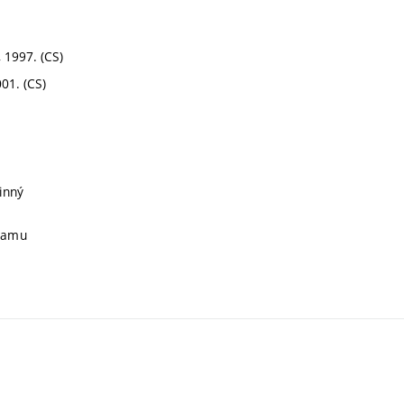
, 1997. (CS)
001. (CS)
inný
gramu