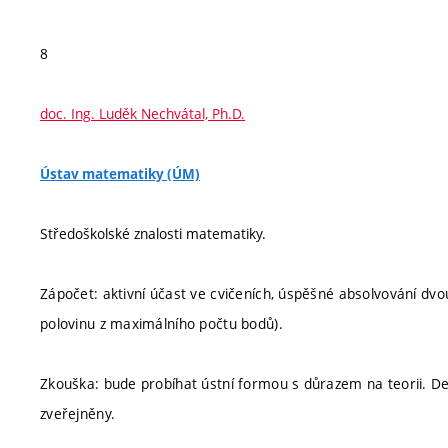
8
doc. Ing. Luděk Nechvátal, Ph.D.
Ústav matematiky (ÚM)
Středoškolské znalosti matematiky.
Zápočet: aktivní účast ve cvičeních, úspěšné absolvování dvou
polovinu z maximálního počtu bodů).
Zkouška: bude probíhat ústní formou s důrazem na teorii. D
zveřejněny.