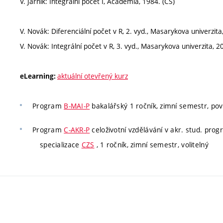
V. Jarník: Integrální počet I, Academia, 1984. (CS)
V. Novák: Diferenciální počet v R, 2. vyd., Masarykova univerzita
V. Novák: Integrální počet v R, 3. vyd., Masarykova univerzita, 2
aktuální otevřený kurz
eLearning:
Program
B-MAI-P
bakalářský 1 ročník, zimní semestr, pov
Program
C-AKR-P
celoživotní vzdělávání v akr. stud. pro
specializace
CZS
, 1 ročník, zimní semestr, volitelný