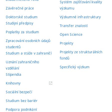
Systém zajišťování kvality
Závěrečné práce
výzkumu
Doktorské studium
Výzkumné infrastruktury
Studijní předpisy
Transfer znalostí
Poplatky za studium
Open Science
Zpracování osobních údajů
Projekty
studentů
Projekty ze strukturálních
Studium a stáže v zahraničí
fondů
Uznání zahraničního
Specifický výzkum
vzdělání
Stipendia
(externí
Knihovny
odkaz)
Sociální bezpečí
Studium bez bariér
Podpora podnikání