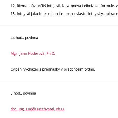
12. Riemannův určitý integrál, Newtonova-Leibnizova formule, vl
13. Integrál jako funkce horní meze, nevlastní integrály, aplikace
44 hod., povinná
Mgr. Jana Hoderová, Ph.D.
Cvičení vycházejí z přednášky v předchozím týdnu.
8 hod., povinná
doc. Ing. Luděk Nechvátal, Ph.D.