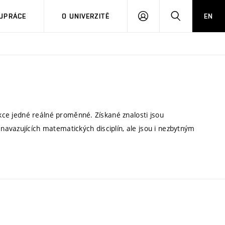
PŘIHLÁSIT
HLEDAT
UPRÁCE
O UNIVERZITĚ
EN
SE
nkce jedné reálné proměnné. Získané znalosti jsou
avazujících matematických disciplín, ale jsou i nezbytným