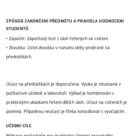
ZPŮSOB ZAKONČENÍ PŘEDMĚTU A PRAVIDLA HODNOCENÍ
STUDENTŮ
• Zápočet: Zápočtový test z úloh řešených ve cvičení.
• Zkouška: Ústní zkouška v rozsahu látky probrané na
přednáškách.
Účast na přednáškách je doporučená. Výuka je situovaná v
počítačové učebně a laboratoři. Výklad je kombinován s
praktickými ukázkami řešení dílčích úloh. Účast na cvičeních je
povinná. Případnou neúčast je třeba konzultovat s vyučujícím.
UČEBNÍ CÍLE
Příprava posluchače pro praktickou činnost procesního