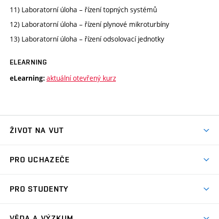
11) Laboratorní úloha – řízení topných systémů
12) Laboratorní úloha – řízení plynové mikroturbíny
13) Laboratorní úloha – řízení odsolovací jednotky
ELEARNING
aktuální otevřený kurz
eLearning:
ŽIVOT NA VUT
Atmosféra VUT
PRO UCHAZEČE
Prostory školy
Proč na VUT
Koleje
PRO STUDENTY
Studijní programy
Stravování
Předměty
Studijní předpisy
Studium a stáže v zahraničí
Stipendia
Dny otevřených dveří
VĚDA A VÝZKUM