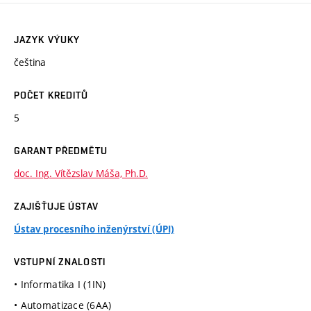
JAZYK VÝUKY
čeština
POČET KREDITŮ
5
GARANT PŘEDMĚTU
doc. Ing. Vítězslav Máša, Ph.D.
ZAJIŠŤUJE ÚSTAV
Ústav procesního inženýrství (ÚPI)
VSTUPNÍ ZNALOSTI
• Informatika I (1IN)
• Automatizace (6AA)