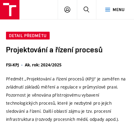
VUT
PŘIHLÁSIT
HLEDAT
MENU
SE
DETAIL PŘEDMĚTU
Projektování a řízení procesů
FSI-KPJ
Ak. rok: 2024/2025
Předmět „Projektování a řízení procesů (KPJ)“ je zaměřen na
zvládnutí základů měření a regulace v průmyslové praxi.
Pozornost je věnována přístrojovému vybavení
technologických procesů, které je nezbytné pro jejich
sledování a řízení. Další oblastí zájmu je tzv. procesní
infrastruktura (rozvody procesních médií, odpady apod.).