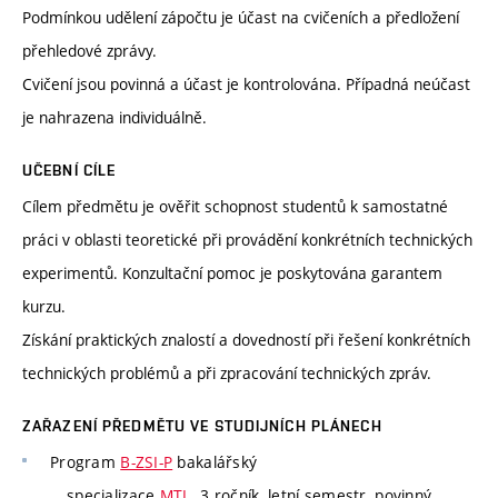
Podmínkou udělení zápočtu je účast na cvičeních a předložení
přehledové zprávy.
Cvičení jsou povinná a účast je kontrolována. Případná neúčast
je nahrazena individuálně.
UČEBNÍ CÍLE
Cílem předmětu je ověřit schopnost studentů k samostatné
práci v oblasti teoretické při provádění konkrétních technických
experimentů. Konzultační pomoc je poskytována garantem
kurzu.
Získání praktických znalostí a dovedností při řešení konkrétních
technických problémů a při zpracování technických zpráv.
ZAŘAZENÍ PŘEDMĚTU VE STUDIJNÍCH PLÁNECH
Program
B-ZSI-P
bakalářský
specializace
MTI
, 3 ročník, letní semestr, povinný