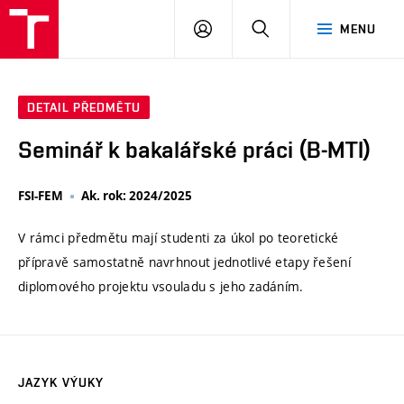
VUT
PŘIHLÁSIT
HLEDAT
MENU
SE
DETAIL PŘEDMĚTU
Seminář k bakalářské práci (B-MTI)
FSI-FEM
Ak. rok: 2024/2025
V rámci předmětu mají studenti za úkol po teoretické
přípravě samostatně navrhnout jednotlivé etapy řešení
diplomového projektu vsouladu s jeho zadáním.
JAZYK VÝUKY