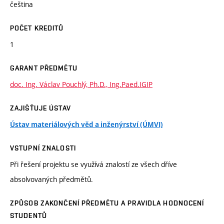
čeština
POČET KREDITŮ
1
GARANT PŘEDMĚTU
doc. Ing. Václav Pouchlý, Ph.D., Ing.Paed.IGIP
ZAJIŠŤUJE ÚSTAV
Ústav materiálových věd a inženýrství (ÚMVI)
VSTUPNÍ ZNALOSTI
Při řešení projektu se využívá znalostí ze všech dříve
absolvovaných předmětů.
ZPŮSOB ZAKONČENÍ PŘEDMĚTU A PRAVIDLA HODNOCENÍ
STUDENTŮ