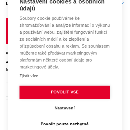
Mezinárodní vědecká rada
Nastavení cookies a osobních
O UNIVERZITĚ
Doktorské studium
Podpora podnikání
E-přihláška
údajů
Zahraniční spolupráce
Systém zajišťování kvality výzkumu
Profil univerzity
Spolupráce se školami
Soubory cookie používáme ke
Vysoké
Výzkumné infrastruktury
shromažďování a analýze informací o výkonu
Udržitelná univerzita
učení
Služby univerzity
Transfer znalostí
a používání webu, zajištění fungování funkcí
technické
Podnikavá univerzita / ContriBUTe
Mezinárodní dohody
ze sociálních médií a ke zlepšení a
Open Science
v
Bezpečná univerzita
přizpůsobení obsahu a reklam. Se souhlasem
Univerzitní sítě
Brně
Projekty
můžeme také předávat marketingovým
VYSOKÉ UČENÍ TECHNICKÉ V BRNĚ
Vyznamenání
platformám některé osobní údaje pro
Projekty ze strukturálních fondů
Antonínská 548/1
www.vut.cz
marketingové účely.
Organizační struktura
602 00 Brno
vut@vutbr.cz
Specifický výzkum
Zjistit více
Úřední deska
Ochrana osobních údajů
POVOLIT VŠE
(externí
Pracovní příležitosti
Nastavení
odkaz)
Podpora a rozvoj zaměstnanců a studujících
Povolit pouze nezbytné
Rovné příležitosti