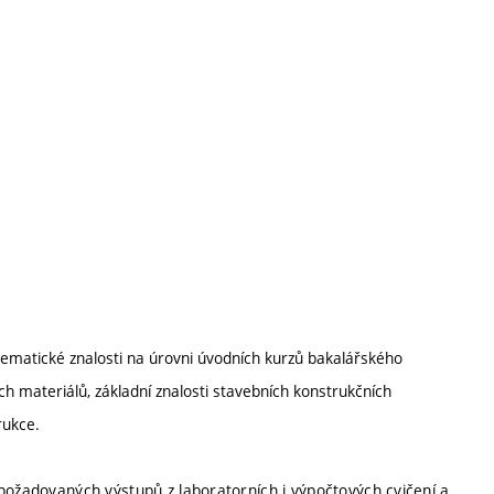
tematické znalosti na úrovni úvodních kurzů bakalářského
ích materiálů, základní znalosti stavebních konstrukčních
trukce.
požadovaných výstupů z laboratorních i výpočtových cvičení a