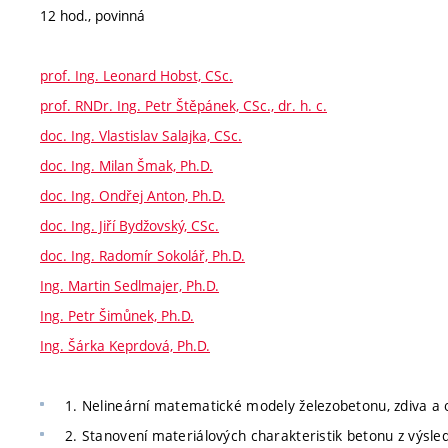
12 hod., povinná
prof. Ing. Leonard Hobst, CSc.
prof. RNDr. Ing. Petr Štěpánek, CSc., dr. h. c.
doc. Ing. Vlastislav Salajka, CSc.
doc. Ing. Milan Šmak, Ph.D.
doc. Ing. Ondřej Anton, Ph.D.
doc. Ing. Jiří Bydžovský, CSc.
doc. Ing. Radomír Sokolář, Ph.D.
Ing. Martin Sedlmajer, Ph.D.
Ing. Petr Šimůnek, Ph.D.
Ing. Šárka Keprdová, Ph.D.
1. Nelineární matematické modely železobetonu, zdiva a o
2. Stanovení materiálových charakteristik betonu z výsle