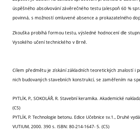
úspěšného absolvování závěrečného testu (alespoň 60 % sprá
povinná, s možností omluvené absence a prokazatelného dopl
Zkouška probíhá formou testu, výsledné hodnocení dle stup
Vysokého učení technického v Brně.
Cílem předmětu je získání základních teoretických znalostí i p
nich budovaných stavebních konstrukcí, se zaměřením na spec
PYTLÍK, P., SOKOLÁŘ, R. Stavební keramika. Akademické nakladat
(CS)
PYTLÍK, P. Technologie betonu. Edice Učebnice sv.1., Druhé vydá
VUTIUM, 2000. 390 s. ISBN: 80-214-1647- 5. (CS)