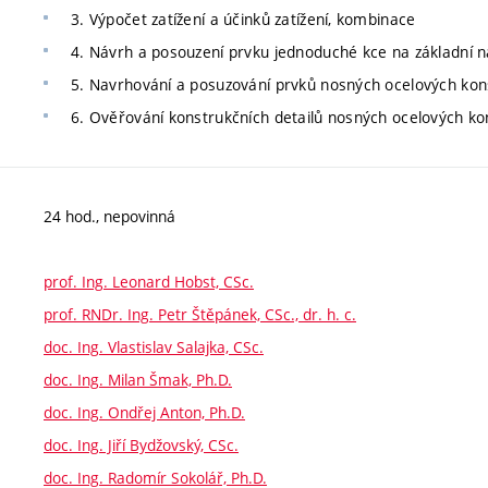
3. Výpočet zatížení a účinků zatížení, kombinace
4. Návrh a posouzení prvku jednoduché kce na základní 
5. Navrhování a posuzování prvků nosných ocelových kon
6. Ověřování konstrukčních detailů nosných ocelových ko
24 hod., nepovinná
prof. Ing. Leonard Hobst, CSc.
prof. RNDr. Ing. Petr Štěpánek, CSc., dr. h. c.
doc. Ing. Vlastislav Salajka, CSc.
doc. Ing. Milan Šmak, Ph.D.
doc. Ing. Ondřej Anton, Ph.D.
doc. Ing. Jiří Bydžovský, CSc.
doc. Ing. Radomír Sokolář, Ph.D.