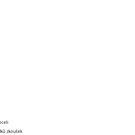
celi
dků zkoušek