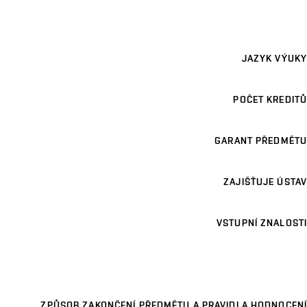
JAZYK VÝUKY
POČET KREDITŮ
GARANT PŘEDMĚTU
ZAJIŠŤUJE ÚSTAV
VSTUPNÍ ZNALOSTI
ZPŮSOB ZAKONČENÍ PŘEDMĚTU A PRAVIDLA HODNOCENÍ