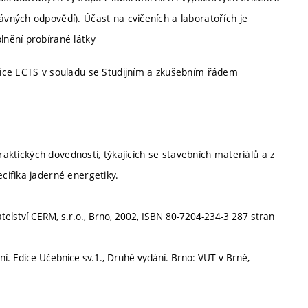
vných odpovědí). Účast na cvičeních a laboratořích je
nění probírané látky
nice ECTS v souladu se Studijním a zkušebním řádem
raktických dovedností, týkajících se stavebních materiálů a z
ifika jaderné energetiky.
elství CERM, s.r.o., Brno, 2002, ISBN 80-7204-234-3 287 stran
ní. Edice Učebnice sv.1., Druhé vydání. Brno: VUT v Brně,