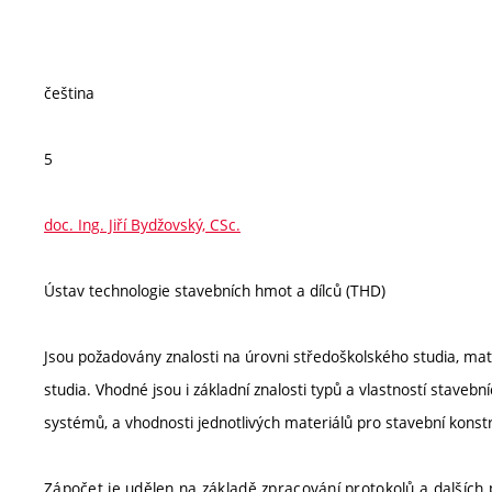
čeština
5
doc. Ing. Jiří Bydžovský, CSc.
Ústav technologie stavebních hmot a dílců (THD)
Jsou požadovány znalosti na úrovni středoškolského studia, ma
studia. Vhodné jsou i základní znalosti typů a vlastností stavebn
systémů, a vhodnosti jednotlivých materiálů pro stavební kons
Zápočet je udělen na základě zpracování protokolů a dalších 