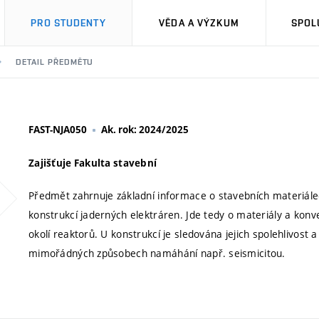
PRO STUDENTY
VĚDA A VÝZKUM
SPOL
DETAIL PŘEDMĚTU
FAST-NJA050
Ak. rok: 2024/2025
Zajišťuje Fakulta stavební
Předmět zahrnuje základní informace o stavebních materiálec
konstrukcí jaderných elektráren. Jde tedy o materiály a konvenčn
okolí reaktorů. U konstrukcí je sledována jejich spolehlivost 
mimořádných způsobech namáhání např. seismicitou.