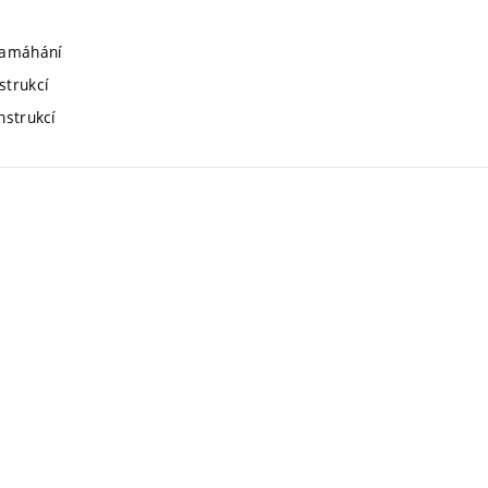
namáhání
strukcí
nstrukcí