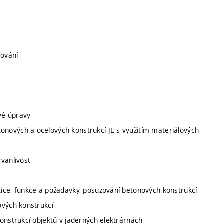
cování
ové úpravy
nových a ocelových konstrukcí JE s využitím materiálových
rvanlivost
ice, funkce a požadavky, posuzování betonových konstrukcí
ových konstrukcí
onstrukcí objektů v jaderných elektrárnách