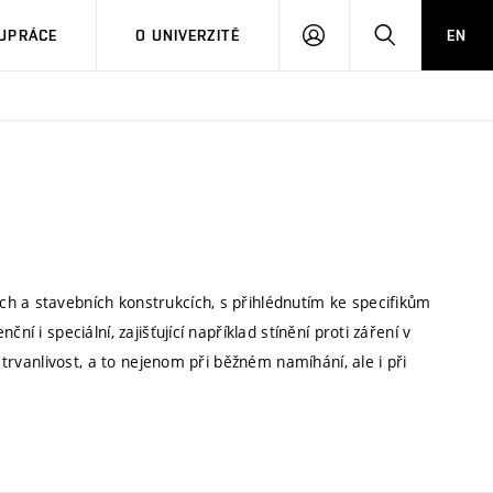
PŘIHLÁSIT
HLEDAT
UPRÁCE
O UNIVERZITĚ
EN
SE
h a stavebních konstrukcích, s přihlédnutím ke specifikům
í i speciální, zajišťující například stínění proti záření v
a trvanlivost, a to nejenom při běžném namíhání, ale i při