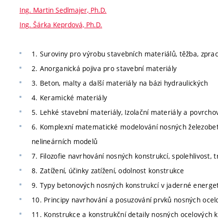
Ing. Martin Sedlmajer, Ph.D.
Ing. Šárka Keprdová, Ph.D.
1. Suroviny pro výrobu stavebních materiálů, těžba, zpra
2. Anorganická pojiva pro stavební materiály
3. Beton, malty a další materiály na bázi hydraulických
4. Keramické materiály
5. Lehké stavební materiály, Izolační materiály a povrch
6. Komplexní matematické modelování nosných železobeto
nelineárních modelů
7. Filozofie navrhování nosných konstrukcí, spolehlivost, t
8. Zatížení, účinky zatížení, odolnost konstrukce
9. Typy betonových nosných konstrukcí v jaderné energet
10. Principy navrhování a posuzování prvků nosných ocel
11. Konstrukce a konstrukční detaily nosných ocelových k