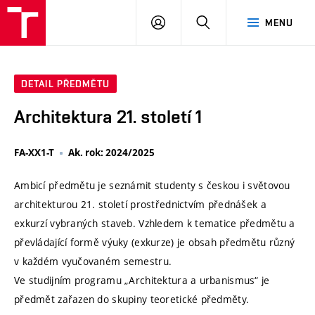
VUT
PŘIHLÁSIT
HLEDAT
MENU
SE
DETAIL PŘEDMĚTU
Architektura 21. století 1
FA-XX1-T
Ak. rok: 2024/2025
Ambicí předmětu je seznámit studenty s českou i světovou
architekturou 21. století prostřednictvím přednášek a
exkurzí vybraných staveb. Vzhledem k tematice předmětu a
převládající formě výuky (exkurze) je obsah předmětu různý
v každém vyučovaném semestru.
Ve studijním programu „Architektura a urbanismus“ je
předmět zařazen do skupiny teoretické předměty.