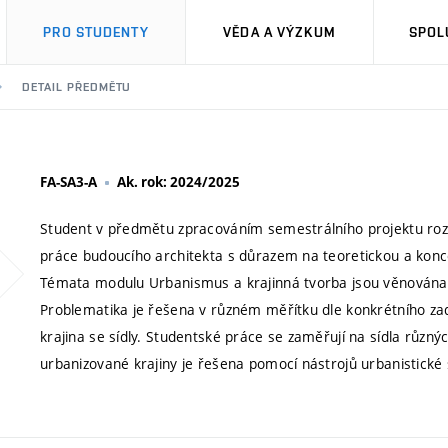
PRO STUDENTY
VĚDA A VÝZKUM
SPOL
DETAIL PŘEDMĚTU
FA-SA3-A
Ak. rok: 2024/2025
Student v předmětu zpracováním semestrálního projektu rozvíj
práce budoucího architekta s důrazem na teoretickou a konc
Témata modulu Urbanismus a krajinná tvorba jsou věnována 
Problematika je řešena v různém měřítku dle konkrétního zadání
krajina se sídly. Studentské práce se zaměřují na sídla různý
urbanizované krajiny je řešena pomocí nástrojů urbanistické