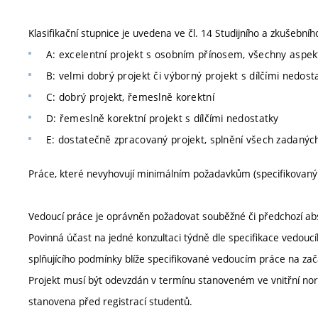
Klasifikační stupnice je uvedena ve čl. 14 Studijního a zkušebníh
A: excelentní projekt s osobním přínosem, všechny aspekt
B: velmi dobrý projekt či výborný projekt s dílčími nedost
C: dobrý projekt, řemeslně korektní
D: řemeslně korektní projekt s dílčími nedostatky
E: dostatečně zpracovaný projekt, splnění všech zadaných 
Práce, které nevyhovují minimálním požadavkům (specifikovaným v
Vedoucí práce je oprávněn požadovat souběžné či předchozí ab
Povinná účast na jedné konzultaci týdně dle specifikace vedoucí
splňujícího podmínky blíže specifikované vedoucím práce na za
Projekt musí být odevzdán v termínu stanoveném ve vnitřní nor
stanovena před registrací studentů.