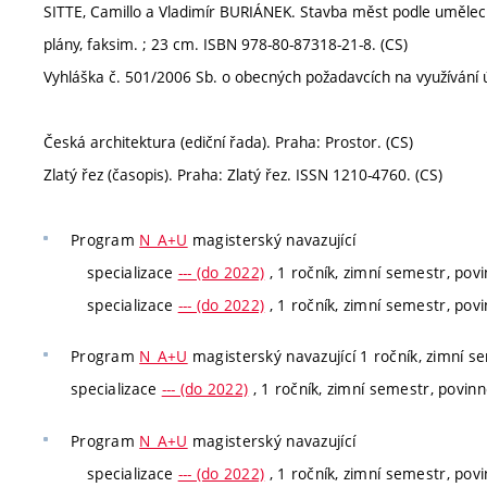
SITTE, Camillo a Vladimír BURIÁNEK. Stavba měst podle uměleckýc
plány, faksim. ; 23 cm. ISBN 978-80-87318-21-8. (CS)
Vyhláška č. 501/2006 Sb. o obecných požadavcích na využívání 
Česká architektura (ediční řada). Praha: Prostor. (CS)
Zlatý řez (časopis). Praha: Zlatý řez. ISSN 1210-4760. (CS)
Program
N_A+U
magisterský navazující
specializace
--- (do 2022)
, 1 ročník, zimní semestr, povi
specializace
--- (do 2022)
, 1 ročník, zimní semestr, povi
Program
N_A+U
magisterský navazující 1 ročník, zimní se
specializace
--- (do 2022)
, 1 ročník, zimní semestr, povinn
Program
N_A+U
magisterský navazující
specializace
--- (do 2022)
, 1 ročník, zimní semestr, povi