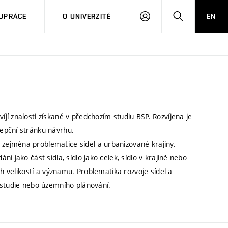
PŘIHLÁSIT
HLEDAT
UPRÁCE
O UNIVERZITĚ
EN
SE
í znalosti získané v předchozím studiu BSP. Rozvíjena je
epční stránku návrhu.
zejména problematice sídel a urbanizované krajiny.
 jako část sídla, sídlo jako celek, sídlo v krajině nebo
ch velikostí a významu. Problematika rozvoje sídel a
 studie nebo územního plánování.