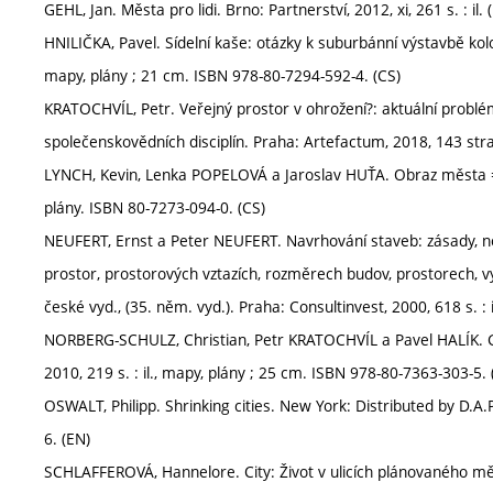
GEHL, Jan. Města pro lidi. Brno: Partnerství, 2012, xi, 261 s. : i
HNILIČKA, Pavel. Sídelní kaše: otázky k suburbánní výstavbě kolon
mapy, plány ; 21 cm. ISBN 978-80-7294-592-4. (CS)
KRATOCHVÍL, Petr. Veřejný prostor v ohrožení?: aktuální prob
společenskovědních disciplín. Praha: Artefactum, 2018, 143 stra
LYNCH, Kevin, Lenka POPELOVÁ a Jaroslav HUŤA. Obraz města = The
plány. ISBN 80-7273-094-0. (CS)
NEUFERT, Ernst a Peter NEUFERT. Navrhování staveb: zásady, nor
prostor, prostorových vztazích, rozměrech budov, prostorech, vyba
české vyd., (35. něm. vyd.). Praha: Consultinvest, 2000, 618 s. : 
NORBERG-SCHULZ, Christian, Petr KRATOCHVÍL a Pavel HALÍK. Geni
2010, 219 s. : il., mapy, plány ; 25 cm. ISBN 978-80-7363-303-5. 
OSWALT, Philipp. Shrinking cities. New York: Distributed by D.A
6. (EN)
SCHLAFFEROVÁ, Hannelore. City: Život v ulicích plánovaného měs