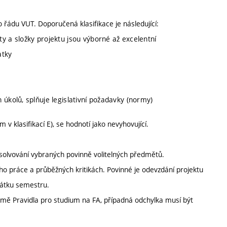
o řádu VUT. Doporučená klasifikace je následující:
y a složky projektu jsou výborné až excelentní
atky
úkolů, splňuje legislativní požadavky (normy)
 klasifikací E), se hodnotí jako nevyhovující.
solvování vybraných povinně volitelných předmětů.
ho práce a průběžných kritikách. Povinné je odevzdání projektu
čátku semestru.
mě Pravidla pro studium na FA, případná odchylka musí být