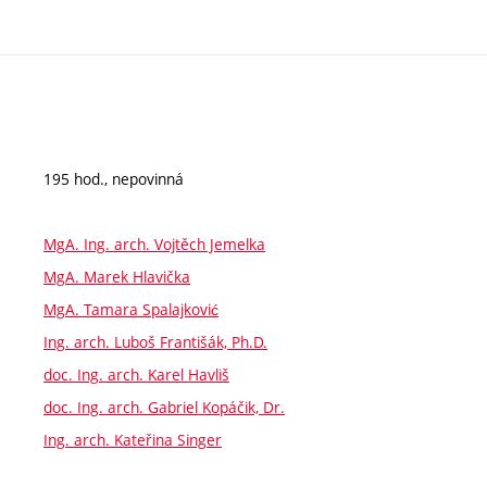
195 hod., nepovinná
MgA. Ing. arch. Vojtěch Jemelka
MgA. Marek Hlavička
MgA. Tamara Spalajković
Ing. arch. Luboš Františák, Ph.D.
doc. Ing. arch. Karel Havliš
doc. Ing. arch. Gabriel Kopáčik, Dr.
Ing. arch. Kateřina Singer