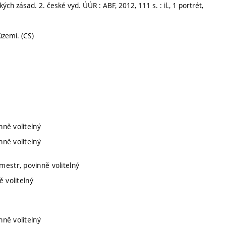
h zásad. 2. české vyd. ÚÚR : ABF, 2012, 111 s. : il., 1 portrét,
území. (CS)
nně volitelný
nně volitelný
mestr, povinně volitelný
ě volitelný
nně volitelný