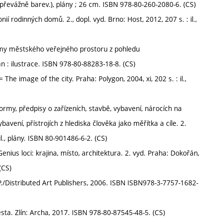
l. (převážně barev.), plány ; 26 cm. ISBN 978-80-260-2080-6. (CS)
ií rodinných domů. 2., dopl. vyd. Brno: Host, 2012, 207 s. : il.,
lémy městského veřejného prostoru z pohledu
n : ilustrace. ISBN 978-80-88283-18-8. (CS)
 image of the city. Praha: Polygon, 2004, xi, 202 s. : il.,
my, předpisy o zařízeních, stavbě, vybavení, nárocích na
vení, přístrojích z hlediska člověka jako měřítka a cíle. 2.
il., plány. ISBN 80-901486-6-2. (CS)
us loci: krajina, místo, architektura. 2. vyd. Praha: Dokořán,
(CS)
.P./Distributed Art Publishers, 2006. ISBN ISBN978-3-7757-1682-
ta. Zlín: Archa, 2017. ISBN 978-80-87545-48-5. (CS)