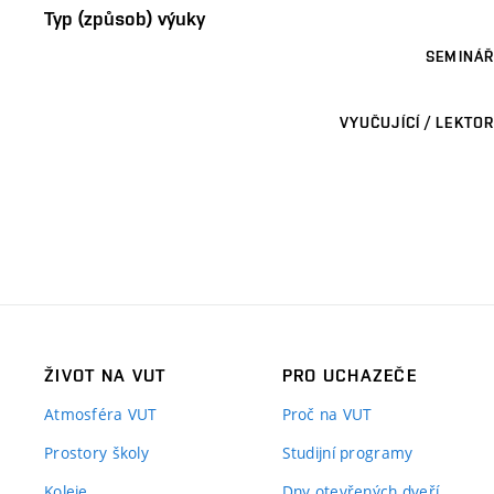
Typ (způsob) výuky
SEMINÁŘ
VYUČUJÍCÍ / LEKTOR
ŽIVOT NA VUT
PRO UCHAZEČE
Atmosféra VUT
Proč na VUT
Prostory školy
Studijní programy
Koleje
Dny otevřených dveří