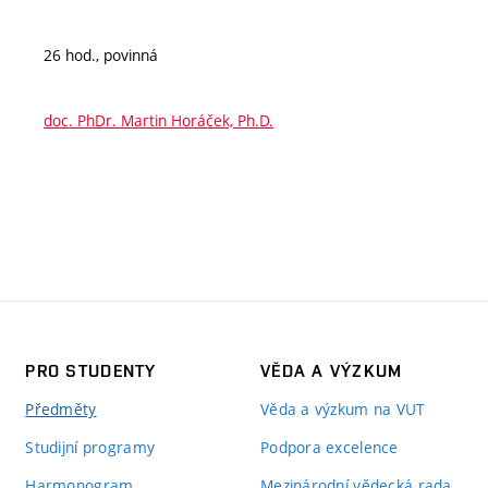
26 hod., povinná
doc. PhDr. Martin Horáček, Ph.D.
PRO STUDENTY
VĚDA A VÝZKUM
Předměty
Věda a výzkum na VUT
Studijní programy
Podpora excelence
Harmonogram
Mezinárodní vědecká rada