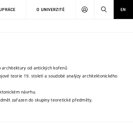
PŘIHLÁSIT
HLEDAT
UPRÁCE
O UNIVERZITĚ
EN
SE
ů architektury od antických kořenů
ové teorie 19. století a soudobé analýzy architektonického
tektonickém návrhu.
edmět zařazen do skupiny teoretické předměty.