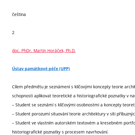
čeština
2
doc. PhDr. Martin Horáček, Ph.D.
Ústav památkové péče (UPP)
Cílem předmětu je seznámení s klíčovými koncepty teorie archite
schopnosti aplikovat teoretické a historiografické poznatky v na
– Student se seznámí s klíčovými osobnostmi a koncepty teoreti
– Student porozumí situování teorie architektury v síti příbuzn
– Student ve vlastním autorském textovém a kresebném portfol
historiografické poznatky s procesem navrhování.