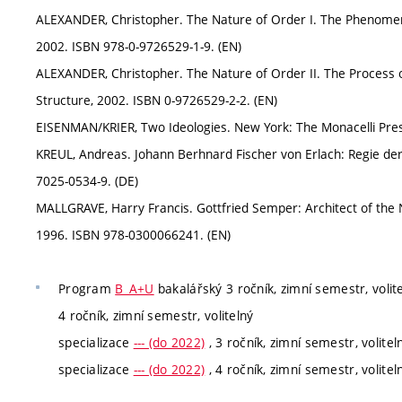
ALEXANDER, Christopher. The Nature of Order I. The Phenomeno
2002. ISBN 978-0-9726529-1-9. (EN)
ALEXANDER, Christopher. The Nature of Order II. The Process o
Structure, 2002. ISBN 0-9726529-2-2. (EN)
EISENMAN/KRIER, Two Ideologies. New York: The Monacelli Pre
KREUL, Andreas. Johann Berhnard Fischer von Erlach: Regie der
7025-0534-9. (DE)
MALLGRAVE, Harry Francis. Gottfried Semper: Architect of the 
1996. ISBN 978-0300066241. (EN)
Program
B_A+U
bakalářský 3 ročník, zimní semestr, volit
4 ročník, zimní semestr, volitelný
specializace
--- (do 2022)
, 3 ročník, zimní semestr, volitel
specializace
--- (do 2022)
, 4 ročník, zimní semestr, volitel