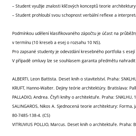
– Student využije znalosti klíčových konceptů teorie architektu
– Student prohloubí svou schopnost verbální reflexe a interpret
Podmínkou udělení klasifikovaného zápočtu je účast na průběžn
v termínu (10 kreseb a esej o rozsahu 10 NS).
Pro zapsané studenty je odevzdání kresebného portfolia s ese
V případě omluvy lze se souhlasem garanta předmětu nahradit o
ALBERTI, Leon Battista. Deset knih o stavitelství. Praha: SNKLHU
KRUFT, Hanno-Walter. Dejiny teórie architektúry. Bratislava: Pal
PALLADIO, Andrea. Čtyři knihy o architektuře. Praha: SNKLHU, 1
SALINGAROS, Nikos A. Sjednocená teorie architektury: Forma, ja
80-7485-138-4. (CS)
VITRUVIUS POLLIO, Marcus. Deset knih o architektuře. Praha: B