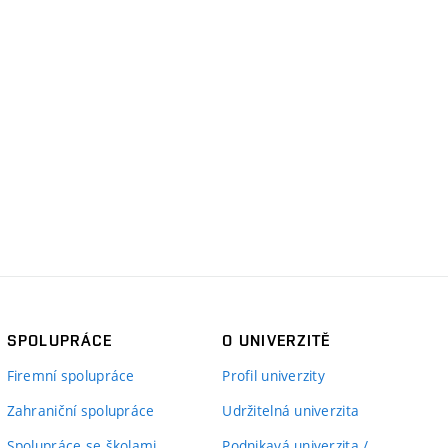
SPOLUPRÁCE
O UNIVERZITĚ
Firemní spolupráce
Profil univerzity
Zahraniční spolupráce
Udržitelná univerzita
Spolupráce se školami
Podnikavá univerzita /