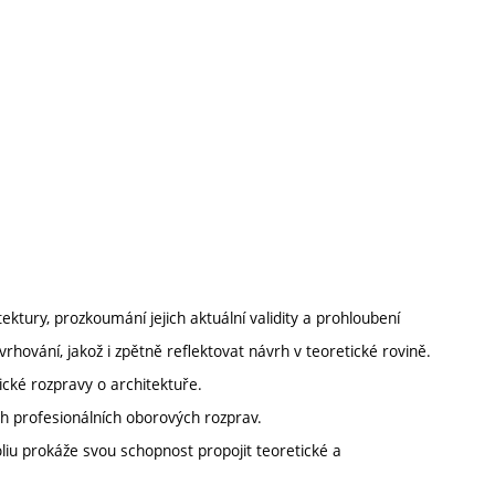
ktury, prozkoumání jejich aktuální validity a prohloubení
vrhování, jakož i zpětně reflektovat návrh v teoretické rovině.
cké rozpravy o architektuře.
ých profesionálních oborových rozprav.
iu prokáže svou schopnost propojit teoretické a