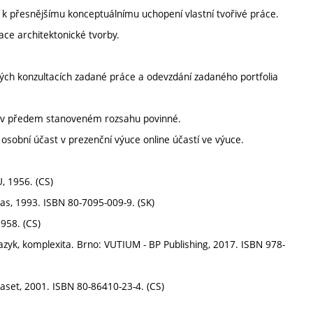
ry k přesnějšímu konceptuálnímu uchopení vlastní tvořivé práce.
ace architektonické tvorby.
ých konzultacích zadané práce a odevzdání zadaného portfolia
jí v předem stanoveném rozsahu povinné.
sobní účast v prezenční výuce online účastí ve výuce.
, 1956. (CS)
las, 1993. ISBN 80-7095-009-9. (SK)
958. (CS)
zyk, komplexita. Brno: VUTIUM - BP Publishing, 2017. ISBN 978-
aset, 2001. ISBN 80-86410-23-4. (CS)