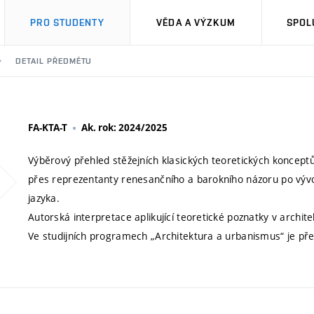
PRO STUDENTY
VĚDA A VÝZKUM
SPOL
DETAIL PŘEDMĚTU
FA-KTA-T
Ak. rok: 2024/2025
Výběrový přehled stěžejních klasických teoretických koncept
přes reprezentanty renesančního a barokního názoru po vývoj
jazyka.
Autorská interpretace aplikující teoretické poznatky v archi
Ve studijních programech „Architektura a urbanismus“ je př