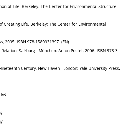
n of Life. Berkeley: The Center for Environmental Structure,
f Creating Life. Berkeley: The Center for Environmental
ss, 2005. ISBN 978-1580931397. (EN)
 Relation. Salzburg - München: Anton Pustet, 2006. ISBN 978-3-
Nineteenth Century. New Haven - London: Yale University Press,
elný
ný
ný