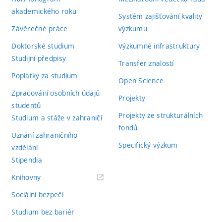
akademického roku
Systém zajišťování kvality
Závěrečné práce
výzkumu
Doktorské studium
Výzkumné infrastruktury
Studijní předpisy
Transfer znalostí
Poplatky za studium
Open Science
Zpracování osobních údajů
Projekty
studentů
Projekty ze strukturálních
Studium a stáže v zahraničí
fondů
Uznání zahraničního
Specifický výzkum
vzdělání
Stipendia
(externí
Knihovny
odkaz)
Sociální bezpečí
Studium bez bariér