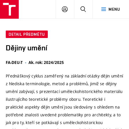
VUT
PŘIHLÁSIT
HLEDAT
MENU
SE
DETAIL PŘEDMĚTU
Dějiny umění
FA-DEU-T
Ak. rok: 2024/2025
Přednáškový cyklus zaměřený na základní otázky dějin umění
z hlediska terminologie, metod a problémů, jimiž se dějiny
umění zabývají, s prezentací uměleckohistorického materiálu
ilustrujícího teoretické problémy oboru. Teoretické i
praktické aspekty dějin umění jsou sledovány s ohledem na
potřebné znalosti uvedené problematiky pro architekty, a to
jak pro ty, kteří se potkávají s uměleckohistorickou