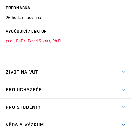
PŘEDNÁŠKA
26 hod., nepovinná
VYUČUJÍCÍ / LEKTOR
prof. PhDr. Pavel Šopák, Ph.D.
ŽIVOT NA VUT
Atmosféra VUT
PRO UCHAZEČE
Prostory školy
Proč na VUT
Koleje
PRO STUDENTY
Studijní programy
Stravování
Předměty
Studijní předpisy
Studium a stáže v zahraničí
Stipendia
Dny otevřených dveří
VĚDA A VÝZKUM
Sport na VUT
(externí
Studijní programy
Poplatky za studium
Uznání zahraničního vzdělání
Knihovny