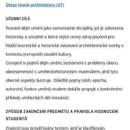
Ústav teorie architektury (UT)
UČEBNÍ CÍLE
Poznání dějin umění jako samostatné disciplíny, jež je zakotvena
historicky a sociálně a která skýtá cenný zdroj poučení pro
hlubší teoretické a historické zakotvení architektonické tvorby v
kontextu (evropské) vizuální kultury.
Osvojení si pojmů dějin umění, seznámení s problémy oboru,
obeznámenost s uměleckohistorickým materiálem, jenž tyto
obecné aspekty ilustruje. Důležité pojmy (sloh, epocha,
autorství, funkce umění) student dokáže propojit s konkrétními
příklady uměleckých děl minulosti.
ZPŮSOB ZAKONČENÍ PŘEDMĚTU A PRAVIDLA HODNOCENÍ
STUDENTŮ
Znalosti jsou prověřovány testem, jenž je klasifikován.