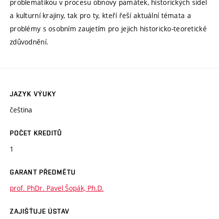
problematikou v procesu obnovy památek, historických sídel
a kulturní krajiny, tak pro ty, kteří řeší aktuální témata a
problémy s osobním zaujetím pro jejich historicko-teoretické
zdůvodnění.
JAZYK VÝUKY
čeština
POČET KREDITŮ
1
GARANT PŘEDMĚTU
prof. PhDr. Pavel Šopák, Ph.D.
ZAJIŠŤUJE ÚSTAV