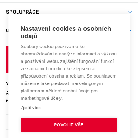
Aktivity pro juniory
Studentský život
odkaz)
Věda a výzkum na VUT
Harmonogram akademického roku
Zpracování osobních údajů studentů
Sociální bezpečí
SPOLUPRÁCE
Celoživotní vzdělávání
Brno
Podpora excelence
Závěrečné práce
Studium bez bariér
Zpracování osobních údajů uchazečů o studium
Firemní spolupráce
Mezinárodní vědecká rada
Nastavení cookies a osobních
O UNIVERZITĚ
Doktorské studium
Podpora podnikání
E-přihláška
údajů
Zahraniční spolupráce
Systém zajišťování kvality výzkumu
Profil univerzity
Spolupráce se školami
Soubory cookie používáme ke
Vysoké
Výzkumné infrastruktury
shromažďování a analýze informací o výkonu
Udržitelná univerzita
učení
Služby univerzity
Transfer znalostí
a používání webu, zajištění fungování funkcí
technické
Podnikavá univerzita / ContriBUTe
Mezinárodní dohody
ze sociálních médií a ke zlepšení a
Open Science
v
Bezpečná univerzita
přizpůsobení obsahu a reklam. Se souhlasem
Univerzitní sítě
Brně
Projekty
můžeme také předávat marketingovým
VYSOKÉ UČENÍ TECHNICKÉ V BRNĚ
Vyznamenání
platformám některé osobní údaje pro
Projekty ze strukturálních fondů
Antonínská 548/1
www.vut.cz
marketingové účely.
Organizační struktura
602 00 Brno
vut@vutbr.cz
Specifický výzkum
Zjistit více
Úřední deska
Ochrana osobních údajů
POVOLIT VŠE
(externí