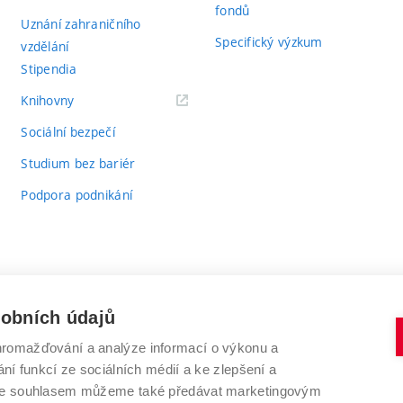
fondů
Uznání zahraničního
Specifický výzkum
vzdělání
Stipendia
(externí
Knihovny
odkaz)
Sociální bezpečí
Studium bez bariér
Podpora podnikání
sobních údajů
romažďování a analýze informací o výkonu a
VYSOKÉ UČENÍ TECHNICKÉ V BRNĚ
ní funkcí ze sociálních médií a ke zlepšení a
Antonínská 548/1
www.vut.cz
 Se souhlasem můžeme také předávat marketingovým