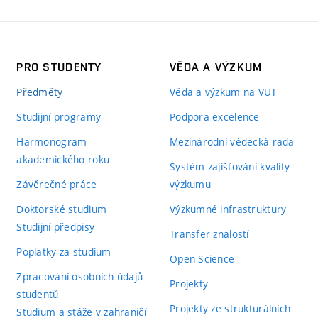
PRO STUDENTY
VĚDA A VÝZKUM
Předměty
Věda a výzkum na VUT
Studijní programy
Podpora excelence
Harmonogram
Mezinárodní vědecká rada
akademického roku
Systém zajišťování kvality
Závěrečné práce
výzkumu
Doktorské studium
Výzkumné infrastruktury
Studijní předpisy
Transfer znalostí
Poplatky za studium
Open Science
Zpracování osobních údajů
Projekty
studentů
Projekty ze strukturálních
Studium a stáže v zahraničí