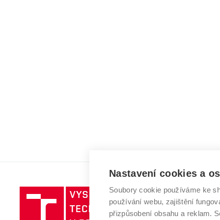
Nastavení cookies a o
Soubory cookie používáme ke sh
Vysoké
používání webu, zajištění fungová
učení
přizpůsobení obsahu a reklam.
technické