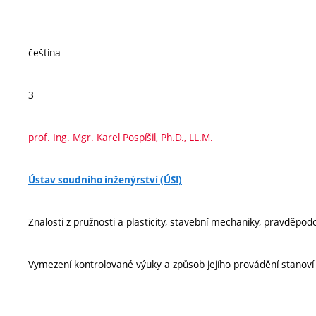
čeština
3
prof. Ing. Mgr. Karel Pospíšil, Ph.D., LL.M.
Ústav soudního inženýrství (ÚSI)
Znalosti z pružnosti a plasticity, stavební mechaniky, pravděpodo
Vymezení kontrolované výuky a způsob jejího provádění stanov