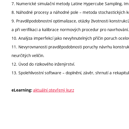
7. Numerické simulační metody Latine Hypercube Sampling, Imp
8. Náhodné procesy a náhodné pole – metoda stochastických ko
9. Pravděpodobnostní optimalizace, otázky životnosti konstrukcí, v
a při verifikaci a kalibrace normových procedur pro navrhování.
10. Analýza imperfekcí jako nevyhnutelných příčin poruch ocelo
11. Nevyrovnanosti pravděpodobnosti poruchy návrhu konstru
neurčitých veličin.
12. Úvod do rizikového inženýrství.
13. Spolehlivostní software – doplnění, závěr, shrnutí a rekapitul
aktuální otevřený kurz
eLearning: