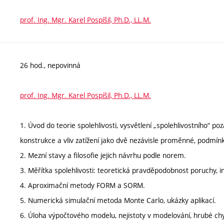
prof. Ing. Mgr. Karel Pospíšil, Ph.D., LL.M.
26 hod., nepovinná
prof. Ing. Mgr. Karel Pospíšil, Ph.D., LL.M.
1. Úvod do teorie spolehlivosti, vysvětlení „spolehlivostního“ 
konstrukce a vliv zatížení jako dvě nezávisle proměnné, podmínky
2. Mezní stavy a filosofie jejich návrhu podle norem.
3. Měřítka spolehlivosti: teoretická pravděpodobnost poruchy, in
4. Aproximační metody FORM a SORM.
5. Numerická simulační metoda Monte Carlo, ukázky aplikací.
6. Úloha výpočtového modelu, nejistoty v modelování, hrubé ch