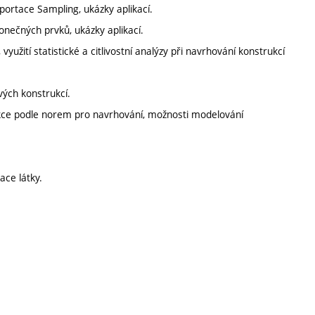
ortace Sampling, ukázky aplikací.
nečných prvků, ukázky aplikací.
yužití statistické a citlivostní analýzy při navrhování konstrukcí
vých konstrukcí.
kce podle norem pro navrhování, možnosti modelování
ace látky.