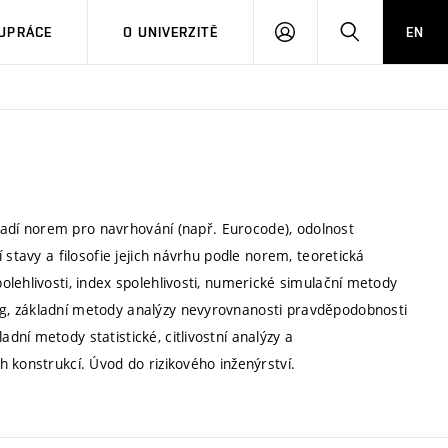
PŘIHLÁSIT
HLEDAT
UPRÁCE
O UNIVERZITĚ
EN
SE
ozadí norem pro navrhování (např. Eurocode), odolnost
 stavy a filosofie jejich návrhu podle norem, teoretická
lehlivosti, index spolehlivosti, numerické simulační metody
g, základní metody analýzy nevyrovnanosti pravděpodobnosti
ní metody statistické, citlivostní analýzy a
 konstrukcí. Úvod do rizikového inženýrství.