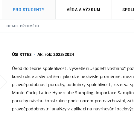
PRO STUDENTY
VĚDA A VÝZKUM
SPOL
DETAIL PŘEDMĚTU
ÚSI-RTTES
Ak. rok: 2023/2024
Úvod do teorie spolehlivosti, vysvětlení „spolehlivostního“ p
konstrukce a vliv zatížení jako dvě nezávisle proměnné, mezní
pravděpodobnost poruchy, podmínky spolehlivosti, rezerva spo
Monte Carlo, Latine Hypercube Sampling, Importace Samplin
poruchy návrhu konstrukce podle norem pro navrhování, základ
pravděpodobnostní analýzy v aplikaci na navrhování ocelových