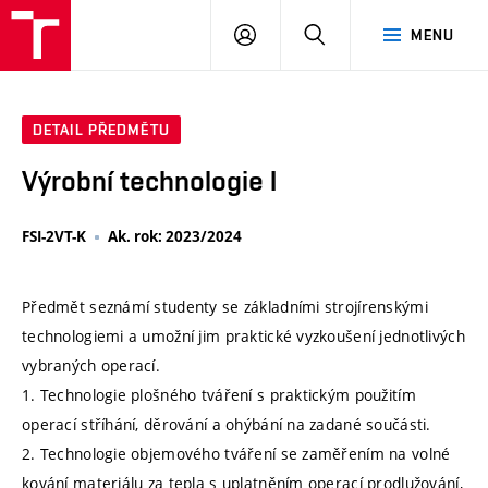
VUT
PŘIHLÁSIT
HLEDAT
MENU
SE
DETAIL PŘEDMĚTU
Výrobní technologie I
FSI-2VT-K
Ak. rok: 2023/2024
Předmět seznámí studenty se základními strojírenskými
technologiemi a umožní jim praktické vyzkoušení jednotlivých
vybraných operací.
1. Technologie plošného tváření s praktickým použitím
operací stříhání, děrování a ohýbání na zadané součásti.
2. Technologie objemového tváření se zaměřením na volné
kování materiálu za tepla s uplatněním operací prodlužování,