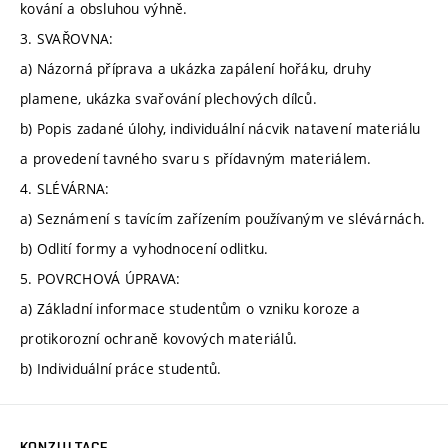
kování a obsluhou výhně.
3. SVAŘOVNA:
a) Názorná příprava a ukázka zapálení hořáku, druhy
plamene, ukázka svařování plechových dílců.
b) Popis zadané úlohy, individuální nácvik natavení materiálu
a provedení tavného svaru s přídavným materiálem.
4. SLÉVÁRNA:
a) Seznámení s tavícím zařízením používaným ve slévárnách.
b) Odlití formy a vyhodnocení odlitku.
5. POVRCHOVÁ ÚPRAVA:
a) Základní informace studentům o vzniku koroze a
protikorozní ochraně kovových materiálů.
b) Individuální práce studentů.
KONZULTACE