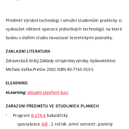
Předmět Výrobní technologi I umožní studentům prakticky si
vyzkoušet některé operace jednotlivých technologií, na které
budou v dalším studiu navazovat teoretickými poznatky.
ZÁKLADNÍ LITERATURA
Zdravecká,E-Král,J:Základy strojárskej výroby, Vydavatelstvo
Michala Vaška,Prešov 2002 ISBN 80-7165-353-5
ELEARNING
aktuální otevřený kurz
eLearning:
ZAŘAZENÍ PŘEDMĚTU VE STUDIJNÍCH PLÁNECH
Program
B-STR-K
bakalářský
specializace
AIŘ
, 2 ročník, zimní semestr, povinný