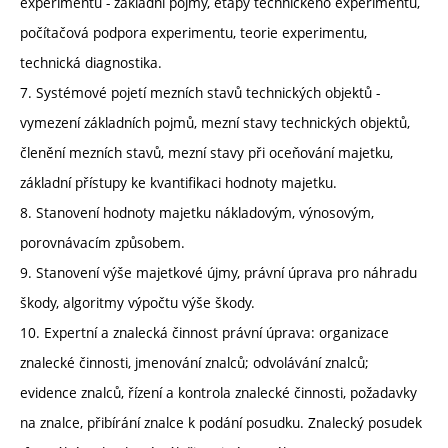
experimentu - základní pojmy, etapy technického experimentu,
počítačová podpora experimentu, teorie experimentu,
technická diagnostika.
7. Systémové pojetí mezních stavů technických objektů -
vymezení základních pojmů, mezní stavy technických objektů,
členění mezních stavů, mezní stavy při oceňování majetku,
základní přístupy ke kvantifikaci hodnoty majetku.
8. Stanovení hodnoty majetku nákladovým, výnosovým,
porovnávacím způsobem.
9. Stanovení výše majetkové újmy, právní úprava pro náhradu
škody, algoritmy výpočtu výše škody.
10. Expertní a znalecká činnost právní úprava: organizace
znalecké činnosti, jmenování znalců; odvolávání znalců;
evidence znalců, řízení a kontrola znalecké činnosti, požadavky
na znalce, přibírání znalce k podání posudku. Znalecký posudek