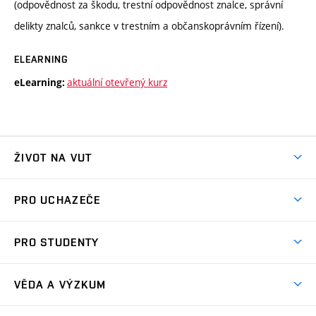
(odpovědnost za škodu, trestní odpovědnost znalce, správní
delikty znalců, sankce v trestním a občanskoprávním řízení).
ELEARNING
aktuální otevřený kurz
eLearning:
ŽIVOT NA VUT
Atmosféra VUT
PRO UCHAZEČE
Prostory školy
Proč na VUT
Koleje
PRO STUDENTY
Studijní programy
Stravování
Předměty
Studijní předpisy
Studium a stáže v zahraničí
Stipendia
Dny otevřených dveří
VĚDA A VÝZKUM
Sport na VUT
(externí
Studijní programy
Poplatky za studium
Uznání zahraničního vzdělání
Knihovny
Aktivity pro juniory
Studentský život
odkaz)
Věda a výzkum na VUT