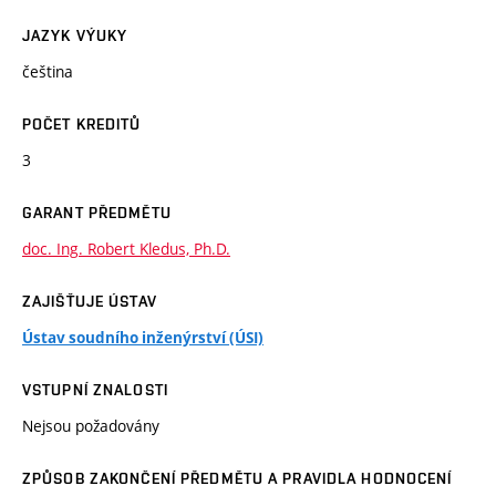
JAZYK VÝUKY
čeština
POČET KREDITŮ
3
GARANT PŘEDMĚTU
doc. Ing. Robert Kledus, Ph.D.
ZAJIŠŤUJE ÚSTAV
Ústav soudního inženýrství (ÚSI)
VSTUPNÍ ZNALOSTI
Nejsou požadovány
ZPŮSOB ZAKONČENÍ PŘEDMĚTU A PRAVIDLA HODNOCENÍ