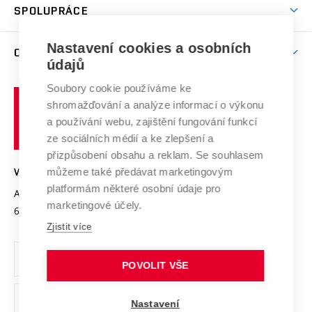
Harmonogram akademického roku
Zpracování osobních údajů studentů
Sociální bezpečí
SPOLUPRÁCE
Celoživotní vzdělávání
Brno
Podpora excelence
Závěrečné práce
Studium bez bariér
Zpracování osobních údajů uchazečů o studium
Firemní spolupráce
Mezinárodní vědecká rada
Nastavení cookies a osobních
O UNIVERZITĚ
Doktorské studium
Podpora podnikání
E-přihláška
údajů
Zahraniční spolupráce
Systém zajišťování kvality výzkumu
Profil univerzity
Spolupráce se školami
Soubory cookie používáme ke
Vysoké
Výzkumné infrastruktury
shromažďování a analýze informací o výkonu
Udržitelná univerzita
učení
Služby univerzity
Transfer znalostí
a používání webu, zajištění fungování funkcí
technické
Podnikavá univerzita / ContriBUTe
Mezinárodní dohody
ze sociálních médií a ke zlepšení a
Open Science
v
Bezpečná univerzita
přizpůsobení obsahu a reklam. Se souhlasem
Univerzitní sítě
Brně
Projekty
můžeme také předávat marketingovým
VYSOKÉ UČENÍ TECHNICKÉ V BRNĚ
Vyznamenání
platformám některé osobní údaje pro
Projekty ze strukturálních fondů
Antonínská 548/1
www.vut.cz
marketingové účely.
Organizační struktura
602 00 Brno
vut@vutbr.cz
Specifický výzkum
Zjistit více
Úřední deska
Ochrana osobních údajů
POVOLIT VŠE
(externí
Pracovní příležitosti
Nastavení