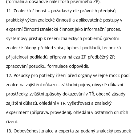
(formální a obsahové náležitosti písemného ZP).
11. Znalecká činnost – požadavky dle právních předpisů,
praktický výkon znalecké činnosti a aplikovatelné postupy v
expertní činnosti (znalecká činnost jako informační proces,
systémový přístup k řešení znaleckých problémů (prvotní
znalecké úkony, přehled spisu, úplnost podkladů, technická
přijatelnost podkladů, příprava nálezu ZP, předběžný ZP,
zpracování posudku, formulace odpovědí).
12. Posudky pro potřeby řízení před orgány veřejné moci: podíl
znalce na zajištění důkazu – základní pojmy, obvyklé důkazní
prostředky, zvláštní způsoby dokazování v TŘ, obecné zásady
zajištění důkazů, ohledání v TŘ, vyšetřovací a znalecký
experiment (příprava, provedení), ohledání v ostatních druzích
řízení.
13. Odpovědnost znalce a experta za podaný znalecký posudek