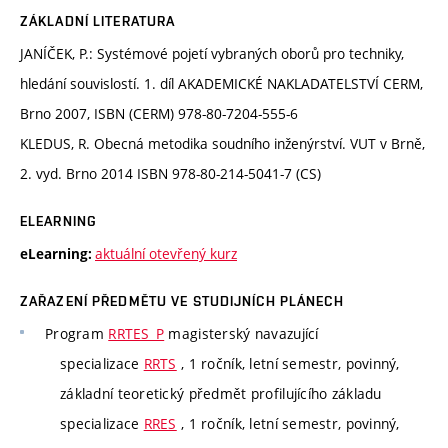
ZÁKLADNÍ LITERATURA
JANÍČEK, P.: Systémové pojetí vybraných oborů pro techniky,
hledání souvislostí. 1. díl AKADEMICKÉ NAKLADATELSTVÍ CERM,
Brno 2007, ISBN (CERM) 978-80-7204-555-6
KLEDUS, R. Obecná metodika soudního inženýrství. VUT v Brně,
2. vyd. Brno 2014 ISBN 978-80-214-5041-7 (CS)
ELEARNING
aktuální otevřený kurz
eLearning:
ZAŘAZENÍ PŘEDMĚTU VE STUDIJNÍCH PLÁNECH
Program
RRTES_P
magisterský navazující
specializace
RRTS
, 1 ročník, letní semestr, povinný,
základní teoretický předmět profilujícího základu
specializace
RRES
, 1 ročník, letní semestr, povinný,