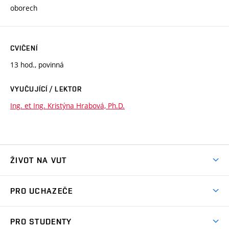
oborech
CVIČENÍ
13 hod., povinná
VYUČUJÍCÍ / LEKTOR
Ing. et Ing. Kristýna Hrabová, Ph.D.
ŽIVOT NA VUT
Atmosféra VUT
PRO UCHAZEČE
Prostory školy
Proč na VUT
Koleje
PRO STUDENTY