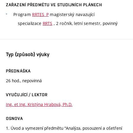
ZAŘAZENÍ PŘEDMĚTU VE STUDIJNÍCH PLÁNECH
Program
RRTES_P
magisterský navazující
specializace
RRTS
, 2 ročník, letní semestr, povinný
Typ (způsob) výuky
PŘEDNÁŠKA
26 hod., nepovinná
VYUČUJÍCÍ / LEKTOR
Ing. et Ing. Kristýna Hrabová, Ph.D.
OSNOVA
1. Úvod a vymezení předmětu "Analýza, posouzení a ošetření