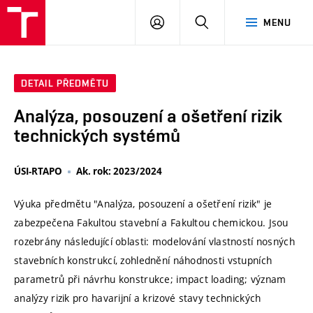
VUT
PŘIHLÁSIT
HLEDAT
MENU
SE
DETAIL PŘEDMĚTU
Analýza, posouzení a ošetření rizik
technických systémů
ÚSI-RTAPO
Ak. rok: 2023/2024
Výuka předmětu "Analýza, posouzení a ošetření rizik" je
zabezpečena Fakultou stavební a Fakultou chemickou. Jsou
rozebrány následující oblasti: modelování vlastností nosných
stavebních konstrukcí, zohlednění náhodnosti vstupních
parametrů při návrhu konstrukce; impact loading; význam
analýzy rizik pro havarijní a krizové stavy technických