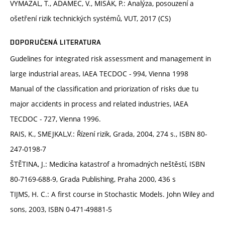
VYMAZAL, T., ADAMEC, V., MISÁK, P.: Analýza, posouzení a
ošetření rizik technických systémů, VUT, 2017 (CS)
DOPORUČENÁ LITERATURA
Gudelines for integrated risk assessment and management in
large industrial areas, IAEA TECDOC - 994, Vienna 1998
Manual of the classification and priorization of risks due tu
major accidents in process and related industries, IAEA
TECDOC - 727, Vienna 1996.
RAIS, K., SMEJKAL,V.: Řízení rizik, Grada, 2004, 274 s., ISBN 80-
247-0198-7
ŠTĚTINA, J.: Medicína katastrof a hromadných neštěstí, ISBN
80-7169-688-9, Grada Publishing, Praha 2000, 436 s
TIJMS, H. C.: A first course in Stochastic Models. John Wiley and
sons, 2003, ISBN 0-471-49881-5