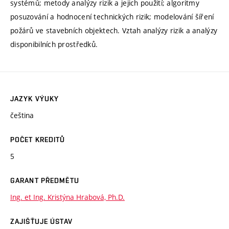
systémů; metody analýzy rizik a jejich použití; algoritmy
posuzování a hodnocení technických rizik; modelování šíření
požárů ve stavebních objektech. Vztah analýzy rizik a analýzy
disponibilních prostředků.
JAZYK VÝUKY
čeština
POČET KREDITŮ
5
GARANT PŘEDMĚTU
Ing. et Ing. Kristýna Hrabová, Ph.D.
ZAJIŠŤUJE ÚSTAV