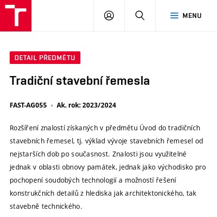
VUT
PŘIHLÁSIT
HLEDAT
MENU
SE
DETAIL PŘEDMĚTU
Tradiční stavební řemesla
FAST-AG055
Ak. rok: 2023/2024
Rozšíření znalostí získaných v předmětu Úvod do tradičních
stavebních řemesel, tj. výklad vývoje stavebních řemesel od
nejstarších dob po současnost. Znalosti jsou využitelné
jednak v oblasti obnovy památek, jednak jako východisko pro
pochopení soudobých technologií a možností řešení
konstrukčních detailů z hlediska jak architektonického, tak
stavebně technického.