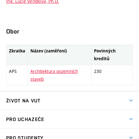
Ing. Lucie Vendlová, Ph.D.
Obor
Zkratka
Název (zaměření)
Povinných
kreditů
APS
Architektura pozemních
230
staveb
ŽIVOT NA VUT
Atmosféra VUT
PRO UCHAZEČE
Prostory školy
Proč na VUT
Koleje
PRO STUDENTY