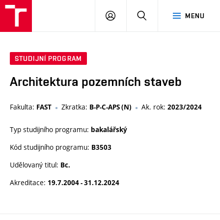
VUT
PŘIHLÁSIT
HLEDAT
MENU
SE
STUDIJNÍ PROGRAM
Architektura pozemních staveb
Fakulta:
Zkratka:
Ak. rok:
FAST
B-P-C-APS (N)
2023/2024
Typ studijního programu:
bakalářský
Kód studijního programu:
B3503
Udělovaný titul:
Bc.
Akreditace:
19.7.2004 - 31.12.2024