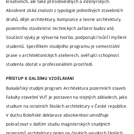
kreativních, ale také přírodovědných a inženýrských.
Absolvent získá znalosti z typologie jednotlivých stavebních
druhů, dějin architektury, kompozice a teorie architektury,
pozemního stavitelství, technických zařízení budov atd.
Součástí výuky je výtvarná tvorba, podporující tvůrčí myšlení
studentů. Specifikem studijního programu je semestrální
praxe v architektonických atelierech, ověřující schopnost
studenta obstát v profesionálním prostředí.
PŘÍSTUP K DALŠÍMU VZDĚLÁVÁNÍ
Bakalářský studijní program Architektura pozemních staveb
Fakulty stavební VUT je postaven na stejných základech, jako
studium na ostatních školách architektury v České republice.
V duchu Boloňské deklarace absolventovi umožňuje
pokračovat v dalším studiu magisterských studijních
programů architektury nejen na českých vysokých školách,