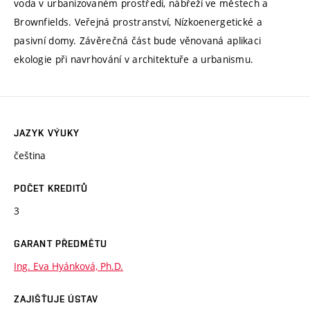
voda v urbanizovaném prostředí, nábřeží ve městech a
Brownfields. Veřejná prostranství, Nízkoenergetické a
pasivní domy. Závěrečná část bude věnovaná aplikaci
ekologie při navrhování v architektuře a urbanismu.
JAZYK VÝUKY
čeština
POČET KREDITŮ
3
GARANT PŘEDMĚTU
Ing. Eva Hyánková, Ph.D.
ZAJIŠŤUJE ÚSTAV