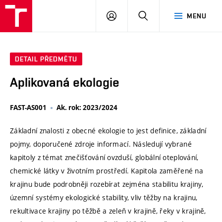
VUT
PŘIHLÁSIT
HLEDAT
MENU
SE
DETAIL PŘEDMĚTU
Aplikovaná ekologie
FAST-AS001
Ak. rok: 2023/2024
Základní znalosti z obecné ekologie to jest definice, základní
pojmy, doporučené zdroje informací. Následují vybrané
kapitoly z témat znečišťování ovzduší, globální oteplování,
chemické látky v životním prostředí. Kapitola zaměřené na
krajinu bude podrobněji rozebírat zejména stabilitu krajiny,
územní systémy ekologické stability, vliv těžby na krajinu,
rekultivace krajiny po těžbě a zeleň v krajině, řeky v krajině,