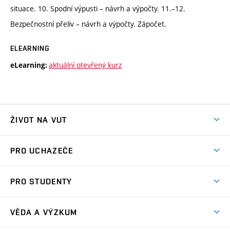
situace. 10. Spodní výpusti – návrh a výpočty. 11.–12.
Bezpečnostní přeliv – návrh a výpočty. Zápočet.
ELEARNING
aktuální otevřený kurz
eLearning:
ŽIVOT NA VUT
Atmosféra VUT
PRO UCHAZEČE
Prostory školy
Proč na VUT
Koleje
PRO STUDENTY
Studijní programy
Stravování
Předměty
Studijní předpisy
Studium a stáže v zahraničí
Stipendia
Dny otevřených dveří
VĚDA A VÝZKUM
Sport na VUT
(externí
Studijní programy
Poplatky za studium
Uznání zahraničního vzdělání
Knihovny
Aktivity pro juniory