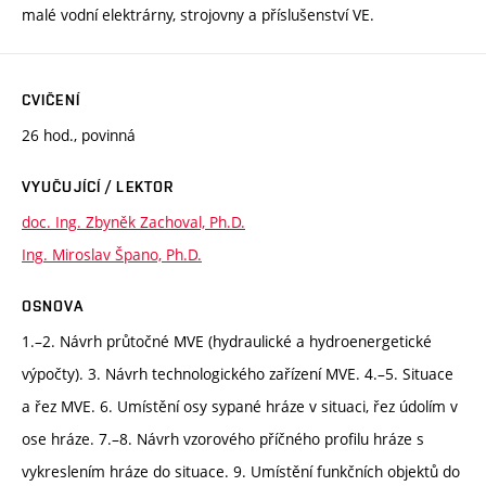
malé vodní elektrárny, strojovny a příslušenství VE.
CVIČENÍ
26 hod., povinná
VYUČUJÍCÍ / LEKTOR
doc. Ing. Zbyněk Zachoval, Ph.D.
Ing. Miroslav Špano, Ph.D.
OSNOVA
1.–2. Návrh průtočné MVE (hydraulické a hydroenergetické
výpočty). 3. Návrh technologického zařízení MVE. 4.–5. Situace
a řez MVE. 6. Umístění osy sypané hráze v situaci, řez údolím v
ose hráze. 7.–8. Návrh vzorového příčného profilu hráze s
vykreslením hráze do situace. 9. Umístění funkčních objektů do