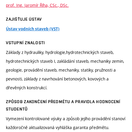
prof. Ing. Jaromír Říha, CSc., DSc.
ZAJIŠŤUJE ÚSTAV
Ústav vodních staveb (VST)
VSTUPNÍ ZNALOSTI
Základy z hydrauliky, hydrologie,hydrotechnických staveb,
hydrotechnických staveb I, zakládání staveb, mechaniky zemin,
geologie, provádění staveb, mechaniky, statiky, pružnosti a
pevnosti, základy z navrhování betonových, kovových a
dřevěných konstrukcí.
ZPŮSOB ZAKONČENÍ PŘEDMĚTU A PRAVIDLA HODNOCENÍ
STUDENTŮ
Vymezení kontrolované výuky a způsob jejího provádění stanoví
každoročně aktualizovaná vyhláška garanta předmětu.