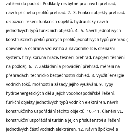
zatížení do podloží. Podklady nezbytné pro návrh přehrad,
návrh příčného profilů přehrad. 2.–3. Funkční objekty přehrad,
dispoziční řešení funkčních objektů, hydraulický návrh
jednotlivých typů funkčních objektů. 4.–5. Návrh jednotlivých
konstrukčních prvků příčných profilů jednotlivých typů přehrad (
opevnění a ochrana vzdušního a návodního líce, drénážní
systém, filtry, koruna hráze, těsnění přehrad, napojení těsnění
na podloží). 6.–7. Zakládání a provádění přehrad, měření na
přehradách, technicko-bezpečnostní dohled. 8. Využití energie
vodních toků, možnosti a zásady jejího využívání. 9. Typy
hydroenergetických děl a jejich vodohospodářské řešení,
funkční objekty jednotlivých typů vodních elektráren, návrh
konstrukčního uspořádání těchto objektů. 10.–11. Členění VE,
konstrukční uspořádání turbin a jejich příslušenství a řešení
jednotlivých částí vodních elektráren. 12. Návrh špičkové a