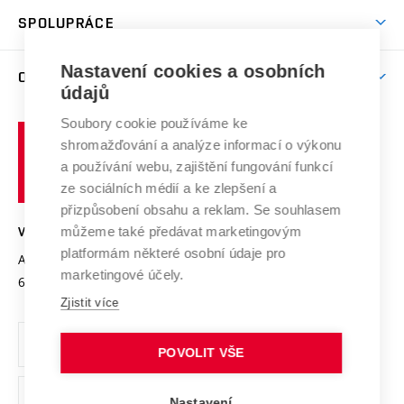
Studentský život
odkaz)
Věda a výzkum na VUT
Harmonogram akademického roku
Zpracování osobních údajů studentů
Sociální bezpečí
SPOLUPRÁCE
Celoživotní vzdělávání
Brno
Podpora excelence
Závěrečné práce
Studium bez bariér
Zpracování osobních údajů uchazečů o studium
Firemní spolupráce
Mezinárodní vědecká rada
Nastavení cookies a osobních
O UNIVERZITĚ
Doktorské studium
Podpora podnikání
E-přihláška
údajů
Zahraniční spolupráce
Systém zajišťování kvality výzkumu
Profil univerzity
Spolupráce se školami
Soubory cookie používáme ke
Vysoké
Výzkumné infrastruktury
shromažďování a analýze informací o výkonu
Udržitelná univerzita
učení
Služby univerzity
Transfer znalostí
a používání webu, zajištění fungování funkcí
technické
Podnikavá univerzita / ContriBUTe
Mezinárodní dohody
ze sociálních médií a ke zlepšení a
Open Science
v
Bezpečná univerzita
přizpůsobení obsahu a reklam. Se souhlasem
Univerzitní sítě
Brně
Projekty
můžeme také předávat marketingovým
VYSOKÉ UČENÍ TECHNICKÉ V BRNĚ
Vyznamenání
platformám některé osobní údaje pro
Projekty ze strukturálních fondů
Antonínská 548/1
www.vut.cz
marketingové účely.
Organizační struktura
602 00 Brno
vut@vutbr.cz
Specifický výzkum
Zjistit více
Úřední deska
Ochrana osobních údajů
POVOLIT VŠE
(externí
Pracovní příležitosti
Nastavení