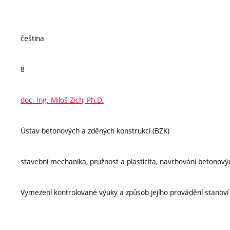
čeština
8
doc. Ing. Miloš Zich, Ph.D.
Ústav betonových a zděných konstrukcí (BZK)
stavební mechanika, pružnost a plasticita, navrhování betonový
Vymezení kontrolované výuky a způsob jejího provádění stanov