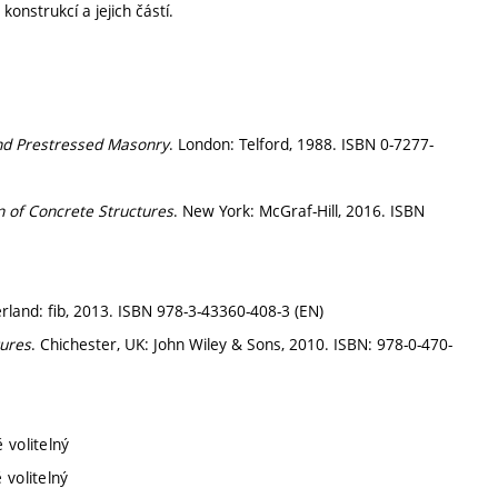
onstrukcí a jejich částí.
nd Prestressed Masonry
. London: Telford, 1988. ISBN 0-7277-
n of Concrete Structures
. New York: McGraf-Hill, 2016. ISBN
erland: fib, 2013. ISBN 978-3-43360-408-3 (EN)
tures
. Chichester, UK: John Wiley & Sons, 2010. ISBN: 978-0-470-
 volitelný
 volitelný