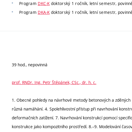
Program
DKC-K
doktorský 1 ročník, letní semestr, povinně
Program
DKA-K
doktorský 1 ročník, letní semestr, povinně
39 hod., nepovinná
prof. RNDr. Ing. Petr Štěpánek, CSc., dr. h. c.
1. Obecné pohledy na návrhové metody betonových a zděných kon
různá namáhání. 4. Spolehlivostní přístup při navrhování konstr
deformačních zatížení. 7. Navrhování konstrukcí pomocí specif
konstrukce jako kompozitního prostředí. 8.–9. Modelování časově