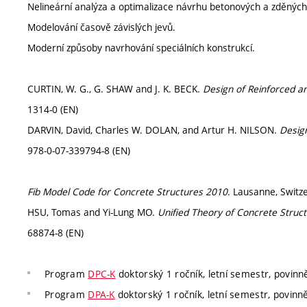
Nelineární analýza a optimalizace návrhu betonových a zděných k
Modelování časově závislých jevů.
Moderní způsoby navrhování speciálních konstrukcí.
CURTIN, W. G., G. SHAW and J. K. BECK.
Design of Reinforced a
1314-0 (EN)
DARVIN, David, Charles W. DOLAN, and Artur H. NILSON.
Desig
978-0-07-339794-8 (EN)
Fib Model Code for Concrete Structures 2010
. Lausanne, Switz
HSU, Tomas and Yi-Lung MO.
Unified Theory of Concrete Struc
68874-8 (EN)
Program
DPC-K
doktorský 1 ročník, letní semestr, povinně
Program
DPA-K
doktorský 1 ročník, letní semestr, povinně