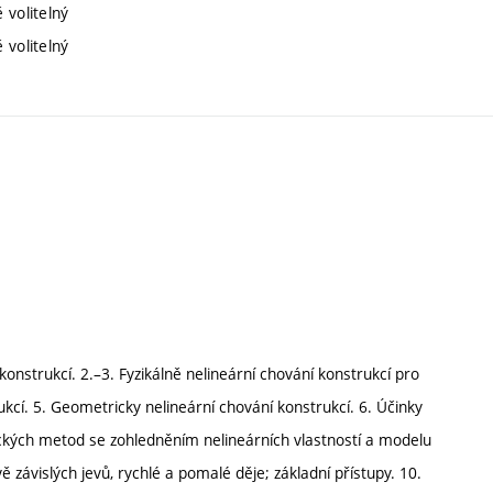
 volitelný
 volitelný
strukcí. 2.–3. Fyzikálně nelineární chování konstrukcí pro
ukcí. 5. Geometricky nelineární chování konstrukcí. 6. Účinky
ických metod se zohledněním nelineárních vlastností a modelu
 závislých jevů, rychlé a pomalé děje; základní přístupy. 10.