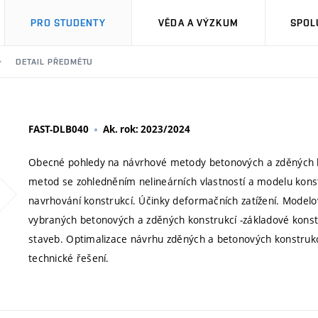
PRO STUDENTY
VĚDA A VÝZKUM
SPOL
DETAIL PŘEDMĚTU
FAST-DLB040
Ak. rok: 2023/2024
Obecné pohledy na návrhové metody betonových a zděných ko
metod se zohledněním nelineárních vlastností a modelu konstr
navrhování konstrukcí. Účinky deformačních zatížení. Modelo
vybraných betonových a zděných konstrukcí -základové konst
staveb. Optimalizace návrhu zděných a betonových konstrukc
technické řešení.