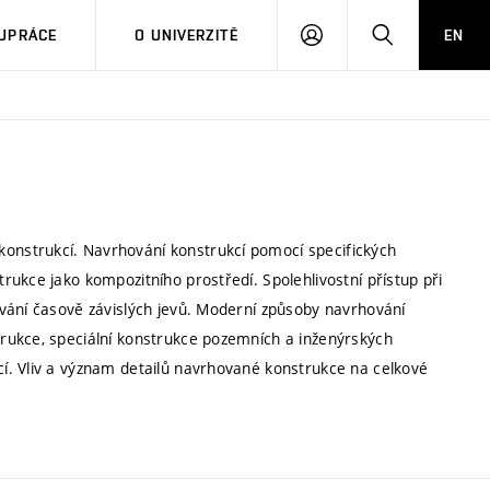
PŘIHLÁSIT
HLEDAT
UPRÁCE
O UNIVERZITĚ
EN
SE
nstrukcí. Navrhování konstrukcí pomocí specifických
ukce jako kompozitního prostředí. Spolehlivostní přístup při
vání časově závislých jevů. Moderní způsoby navrhování
rukce, speciální konstrukce pozemních a inženýrských
í. Vliv a význam detailů navrhované konstrukce na celkové