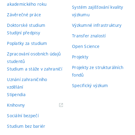
akademického roku
Systém zajišťování kvality
Závěrečné práce
výzkumu
Doktorské studium
Výzkumné infrastruktury
Studijní předpisy
Transfer znalostí
Poplatky za studium
Open Science
Zpracování osobních údajů
Projekty
studentů
Projekty ze strukturálních
Studium a stáže v zahraničí
fondů
Uznání zahraničního
Specifický výzkum
vzdělání
Stipendia
(externí
Knihovny
odkaz)
Sociální bezpečí
Studium bez bariér