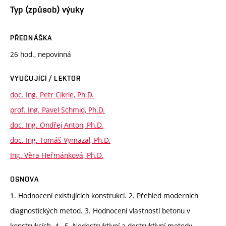
Typ (způsob) výuky
PŘEDNÁŠKA
26 hod., nepovinná
VYUČUJÍCÍ / LEKTOR
doc. Ing. Petr Cikrle, Ph.D.
prof. Ing. Pavel Schmid, Ph.D.
doc. Ing. Ondřej Anton, Ph.D.
doc. Ing. Tomáš Vymazal, Ph.D.
Ing. Věra Heřmánková, Ph.D.
OSNOVA
1. Hodnocení existujících konstrukcí. 2. Přehled moderních
diagnostických metod. 3. Hodnocení vlastností betonu v
konstrukcích. 4.–5. Nedestruktivní a destruktivní metody