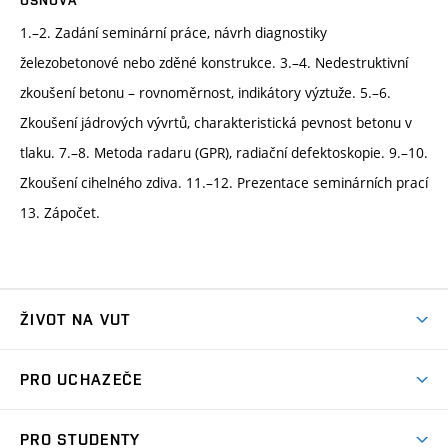
OSNOVA
1.–2. Zadání seminární práce, návrh diagnostiky
železobetonové nebo zděné konstrukce. 3.–4. Nedestruktivní
zkoušení betonu – rovnoměrnost, indikátory výztuže. 5.–6.
Zkoušení jádrových vývrtů, charakteristická pevnost betonu v
tlaku. 7.–8. Metoda radaru (GPR), radiační defektoskopie. 9.–10.
Zkoušení cihelného zdiva. 11.–12. Prezentace seminárních prací
13. Zápočet.
ŽIVOT NA VUT
Atmosféra VUT
PRO UCHAZEČE
Prostory školy
Proč na VUT
Koleje
PRO STUDENTY