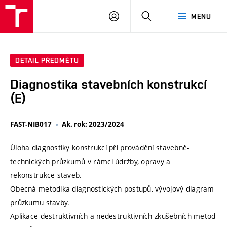
VUT
PŘIHLÁSIT
HLEDAT
MENU
SE
DETAIL PŘEDMĚTU
Diagnostika stavebních konstrukcí
(E)
FAST-NIB017
Ak. rok: 2023/2024
Úloha diagnostiky konstrukcí při provádění stavebně-
technických průzkumů v rámci údržby, opravy a
rekonstrukce staveb.
Obecná metodika diagnostických postupů, vývojový diagram
průzkumu stavby.
Aplikace destruktivních a nedestruktivních zkušebních metod