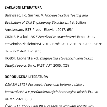
ZÁKLADNÍ LITERATURA
Balayssac, J.P., Garnier, V.
Non-destructive Testing and
Evaluation of Civil Engineering Structures
. 1st Edition
Amsterdam, ISTE Press - Elsevier, 2017. (EN)
CIKRLE, P. a kol.:
NDT Zkoušení ve stavebnictví.
Brno: Ústav
stavebního zkušebnictví, VUT v Brně FAST, 2010. s. 1-133. ISBN:
978-80-214-4198- 9 (CS)
HOBST, Leonard a kol.
Diagnostika stavebních konstrukcí.
Studijní opora
. Brno: FAST VUT, 2005. (CS)
DOPORUČENÁ LITERATURA
ČSN EN 13791 Posuzování pevnosti betonu v tlaku v
konstrukcích a v prefabrikovaných betonových dílcích
. Praha:
ÚNMZ, 2021. (CS)
ČSN ISO 13822 (730038) A Zásady navrhování konstrukcí -