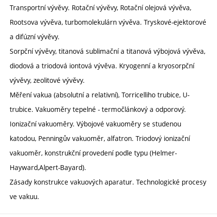
Transportní vývěvy. Rotační vývěvy, Rotační olejová vývěva,
Rootsova vývěva, turbomolekulárn vývěva. Tryskové-ejektorové
a difúzní vývěvy.
Sorpční vývěvy, titanová sublimační a titanová výbojová vývěva,
diodová a triodová iontová vývěva. Kryogenní a kryosorpční
vývěvy, zeolitové vývěvy.
Měření vakua (absolutní a relativní), Torricelliho trubice, U-
trubice. Vakuoměry tepelné - termočlánkový a odporový.
Ionizační vakuoměry. Výbojové vakuoměry se studenou
katodou, Penningův vakuoměr, alfatron. Triodový ionizační
vakuoměr, konstrukční provedení podle typu (Helmer-
Hayward,Alpert-Bayard).
Zásady konstrukce vakuových aparatur. Technologické procesy
ve vakuu.