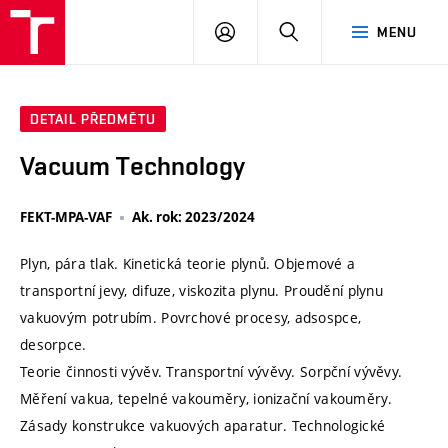
VUT
PŘIHLÁSIT
HLEDAT
MENU
SE
DETAIL PŘEDMĚTU
Vacuum Technology
FEKT-MPA-VAF
Ak. rok: 2023/2024
Plyn, pára tlak. Kinetická teorie plynů. Objemové a
transportní jevy, difuze, viskozita plynu. Proudění plynu
vakuovým potrubím. Povrchové procesy, adsospce,
desorpce.
Teorie činnosti vývěv. Transportní vývěvy. Sorpční vývěvy.
Měření vakua, tepelné vakouměry, ionizační vakouměry.
Zásady konstrukce vakuových aparatur. Technologické