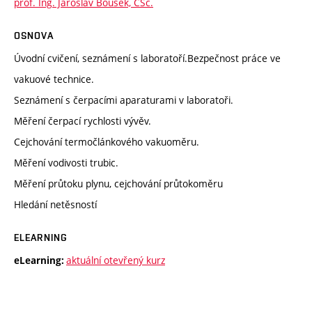
prof. Ing. Jaroslav Boušek, CSc.
OSNOVA
Úvodní cvičení, seznámení s laboratoří.Bezpečnost práce ve
vakuové technice.
Seznámení s čerpacími aparaturami v laboratoři.
Měření čerpací rychlosti vývěv.
Cejchování termočlánkového vakuoměru.
Měření vodivosti trubic.
Měření průtoku plynu, cejchování průtokoměru
Hledání netěsností
ELEARNING
aktuální otevřený kurz
eLearning: