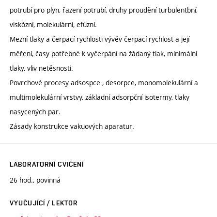
potrubí pro plyn, řazení potrubí, druhy proudění turbulentbní,
viskózní, molekulární, efúzní.
Mezní tlaky a čerpací rychlosti vývěv čerpací rychlost a její
měření, časy potřebné k vyčerpání na žádaný tlak, minimální
tlaky, vliv netěsnosti.
Povrchové procesy adsospce , desorpce, monomolekulární a
multimolekulární vrstvy, základní adsorpční isotermy, tlaky
nasycených par.
Zásady konstrukce vakuových aparatur.
LABORATORNÍ CVIČENÍ
26 hod., povinná
VYUČUJÍCÍ / LEKTOR