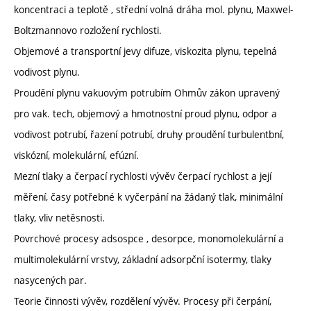
koncentraci a teplotě , střední volná dráha mol. plynu, Maxwel-
Boltzmannovo rozložení rychlosti.
Objemové a transportní jevy difuze, viskozita plynu, tepelná
vodivost plynu.
Proudění plynu vakuovým potrubím Ohmův zákon upravený
pro vak. tech, objemový a hmotnostní proud plynu, odpor a
vodivost potrubí, řazení potrubí, druhy proudění turbulentbní,
viskózní, molekulární, efúzní.
Mezní tlaky a čerpací rychlosti vývěv čerpací rychlost a její
měření, časy potřebné k vyčerpání na žádaný tlak, minimální
tlaky, vliv netěsnosti.
Povrchové procesy adsospce , desorpce, monomolekulární a
multimolekulární vrstvy, základní adsorpční isotermy, tlaky
nasycených par.
Teorie činnosti vývěv, rozdělení vývěv. Procesy při čerpání,