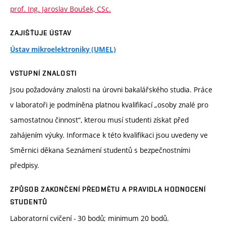
prof. Ing. Jaroslav Boušek, CSc.
ZAJIŠŤUJE ÚSTAV
Ústav mikroelektroniky (UMEL)
VSTUPNÍ ZNALOSTI
Jsou požadovány znalosti na úrovni bakalářského studia. Práce
v laboratoři je podmíněna platnou kvalifikací „osoby znalé pro
samostatnou činnost“, kterou musí studenti získat před
zahájením výuky. Informace k této kvalifikaci jsou uvedeny ve
Směrnici děkana Seznámení studentů s bezpečnostními
předpisy.
ZPŮSOB ZAKONČENÍ PŘEDMĚTU A PRAVIDLA HODNOCENÍ
STUDENTŮ
Laboratorní cvičení - 30 bodů; minimum 20 bodů.