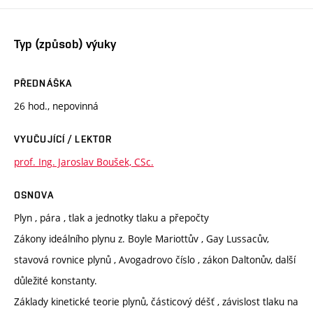
Typ (způsob) výuky
PŘEDNÁŠKA
26 hod., nepovinná
VYUČUJÍCÍ / LEKTOR
prof. Ing. Jaroslav Boušek, CSc.
OSNOVA
Plyn , pára , tlak a jednotky tlaku a přepočty
Zákony ideálního plynu z. Boyle Mariottův , Gay Lussacův,
stavová rovnice plynů , Avogadrovo číslo , zákon Daltonův, další
důležité konstanty.
Základy kinetické teorie plynů, částicový déšť , závislost tlaku na