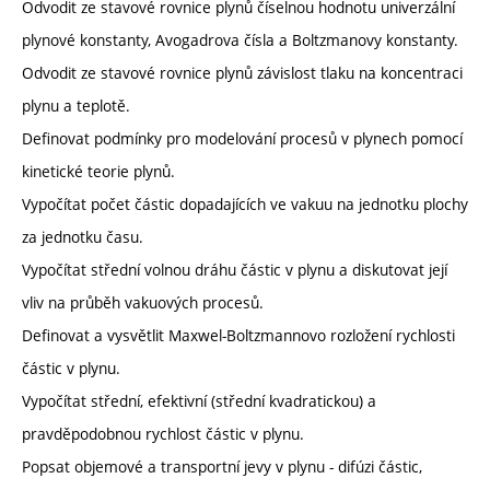
Odvodit ze stavové rovnice plynů číselnou hodnotu univerzální
plynové konstanty, Avogadrova čísla a Boltzmanovy konstanty.
Odvodit ze stavové rovnice plynů závislost tlaku na koncentraci
plynu a teplotě.
Definovat podmínky pro modelování procesů v plynech pomocí
kinetické teorie plynů.
Vypočítat počet částic dopadajících ve vakuu na jednotku plochy
za jednotku času.
Vypočítat střední volnou dráhu částic v plynu a diskutovat její
vliv na průběh vakuových procesů.
Definovat a vysvětlit Maxwel-Boltzmannovo rozložení rychlosti
částic v plynu.
Vypočítat střední, efektivní (střední kvadratickou) a
pravděpodobnou rychlost částic v plynu.
Popsat objemové a transportní jevy v plynu - difúzi částic,