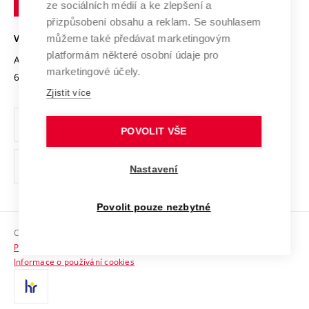
Mezinárodní dohody
ze sociálních médií a ke zlepšení a
Open Science
v
Bezpečná univerzita
přizpůsobení obsahu a reklam. Se souhlasem
Univerzitní sítě
Brně
Projekty
můžeme také předávat marketingovým
VYSOKÉ UČENÍ TECHNICKÉ V BRNĚ
Vyznamenání
platformám některé osobní údaje pro
Projekty ze strukturálních fondů
Antonínská 548/1
www.vut.cz
marketingové účely.
Organizační struktura
602 00 Brno
vut@vutbr.cz
Specifický výzkum
Zjistit více
Úřední deska
Ochrana osobních údajů
POVOLIT VŠE
(externí
Pracovní příležitosti
Nastavení
odkaz)
Podpora a rozvoj zaměstnanců a studujících
Povolit pouze nezbytné
Rovné příležitosti
Copyright © 2026 VUT
Sociální bezpečí
Prohlášení o přístupnosti
HR Award
Informace o používání cookies
Kontakty