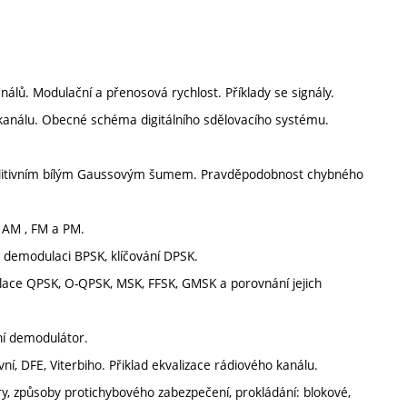
nálů. Modulační a přenosová rychlost. Příklady se signály.
kanálu. Obecné schéma digitálního sdělovacího systému.
aditivním bílým Gaussovým šumem. Pravděpodobnost chybného
 AM , FM a PM.
ři demodulaci BPSK, klíčování DPSK.
lace QPSK, O-QPSK, MSK, FFSK, GMSK a porovnání jejich
ní demodulátor.
vní, DFE, Viterbiho. Přiklad ekvalizace rádiového kanálu.
ry, způsoby protichybového zabezpečení, prokládání: blokové,