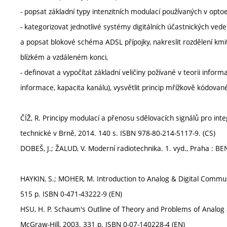
- popsat základní typy intenzitních modulací používaných v optoe
- kategorizovat jednotlivé systémy digitálních účastnických vedení
a popsat blokové schéma ADSL přípojky, nakreslit rozdělení kmi
blízkém a vzdáleném konci,
- definovat a vypočítat základní veličiny požívané v teorii inf
informace, kapacita kanálu), vysvětlit princip mřížkově kódova
ČÍŽ, R. Principy modulací a přenosu sdělovacích signálů pro in
technické v Brně, 2014. 140 s. ISBN 978-80-214-5117-9. (CS)
DOBEŠ, J.; ŽALUD, V. Moderní radiotechnika. 1. vyd., Praha : BE
HAYKIN, S.; MOHER, M. Introduction to Analog & Digital Communi
515 p. ISBN 0-471-43222-9 (EN)
HSU, H. P. Schaum's Outline of Theory and Problems of Analog 
McGraw-Hill, 2003. 331 p. ISBN 0-07-140228-4 (EN)