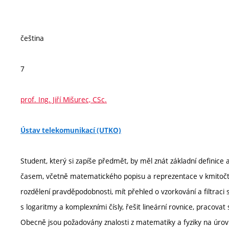
čeština
7
prof. Ing. Jiří Mišurec, CSc.
Ústav telekomunikací (UTKO)
Student, který si zapíše předmět, by měl znát základní definice 
časem, včetně matematického popisu a reprezentace v kmitočtov
rozdělení pravděpodobnosti, mít přehled o vzorkování a filtraci 
s logaritmy a komplexními čísly, řešit lineární rovnice, pracov
Obecně jsou požadovány znalosti z matematiky a fyziky na úrov