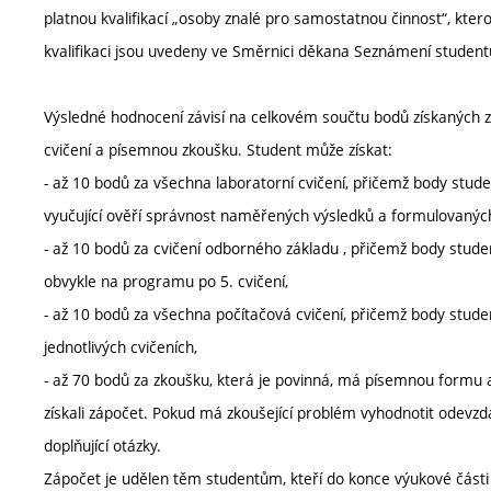
platnou kvalifikací „osoby znalé pro samostatnou činnost“, kter
kvalifikaci jsou uvedeny ve Směrnici děkana Seznámení student
Výsledné hodnocení závisí na celkovém součtu bodů získaných za
cvičení a písemnou zkoušku. Student může získat:
- až 10 bodů za všechna laboratorní cvičení, přičemž body stude
vyučující ověří správnost naměřených výsledků a formulovanýc
- až 10 bodů za cvičení odborného základu , přičemž body studen
obvykle na programu po 5. cvičení,
- až 10 bodů za všechna počítačová cvičení, přičemž body stud
jednotlivých cvičeních,
- až 70 bodů za zkoušku, která je povinná, má písemnou formu a 
získali zápočet. Pokud má zkoušející problém vyhodnotit odevz
doplňující otázky.
Zápočet je udělen těm studentům, kteří do konce výukové části