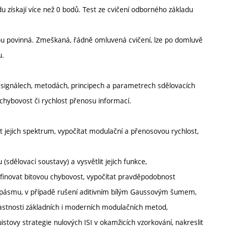
u získají více než 0 bodů. Test ze cvičení odborného základu
sou povinná. Zmeškaná, řádně omluvená cvičení, lze po domluvě
u.
signálech, metodách, principech a parametrech sdělovacích
a chybovost či rychlost přenosu informací.
ut jejich spektrum, vypočítat modulační a přenosovou rychlost,
(sdělovací soustavy) a vysvětlit jejich funkce,
inovat bitovou chybovost, vypočítat pravděpodobnost
m pásmu, v případě rušení aditivním bílým Gaussovým šumem,
lastnosti základních i moderních modulačních metod,
istovy strategie nulových ISI v okamžicích vzorkování, nakreslit