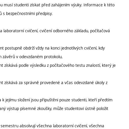
ou musí studenti získat před zahájením výuky. Informace k této
ů s bezpečnostními předpisy.
 laboratorní cvičení, cvičení odborného základu, počítačová
nt postupně obdrží vždy na konci jednotlivých cvičení, kdy
h závěrů v odevzdaném protokolu,
t získává podle výsledku z počítačového testu znalostí, který je
ent získává za správně provedené a včas odevzdané úkoly z
k jejímu složení jsou připuštěni pouze studenti, kteří předtím
daný výstup písemné zkoušky, může studentovi ústně položit
 semestru absolvují všechna laboratorní cvičení, všechna