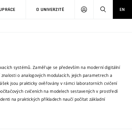
PŘIHLÁSIT
HLEDAT
UPRÁCE
O UNIVERZITĚ
EN
SE
acích systémů. Zaměřuje se především na moderní digitální
 znalosti o analogových modulacích, jejich parametrech a
šek jsou prakticky ověřovány v rámci laboratorních cvičení
očítačových cvičeních na modelech sestavených v prostředí
nti na praktických příkladech naučí počítat základní