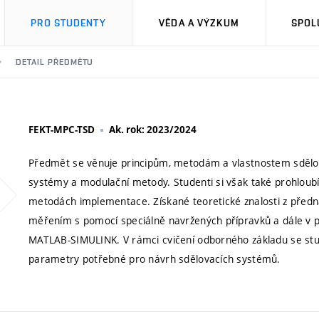
PRO STUDENTY
VĚDA A VÝZKUM
SPOL
DETAIL PŘEDMĚTU
FEKT-MPC-TSD
Ak. rok: 2023/2024
Předmět se věnuje principům, metodám a vlastnostem sdělov
systémy a modulační metody. Studenti si však také prohloubí
metodách implementace. Získané teoretické znalosti z předná
měřením s pomocí speciálně navržených přípravků a dále v p
MATLAB-SIMULINK. V rámci cvičení odborného základu se stude
parametry potřebné pro návrh sdělovacích systémů.