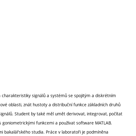
a charakteristiky signálů a systémů se spojitým a diskrétním
é oblasti, znát hustoty a distribuční funkce základních druhů
signálů. Student by také měl umět derivovat, integrovat, počítat
at s goniometrickými funkcemi a používat software MATLAB.
ni bakalářského studia. Práce v laboratoři je podmíněna