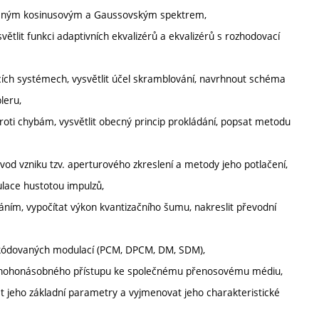
ocněným kosinusovým a Gaussovským spektrem,
ětlit funkci adaptivních ekvalizérů a ekvalizérů s rozhodovací
vacích systémech, vysvětlit účel skramblování, navrhnout schéma
leru,
oti chybám, vysvětlit obecný princip prokládání, popsat metodu
vod vzniku tzv. aperturového zkreslení a metody jeho potlačení,
lace hustotou impulzů,
ním, vypočítat výkon kvantizačního šumu, nakreslit převodní
ch kódovaných modulací (PCM, DPCM, DM, SDM),
 a mnohonásobného přístupu ke společnému přenosovému médiu,
at jeho základní parametry a vyjmenovat jeho charakteristické