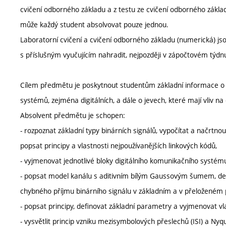
cvičení odborného základu a z testu ze cvičení odborného základ
může každý student absolvovat pouze jednou.
Laboratorní cvičení a cvičení odborného základu (numerická) j
s příslušným vyučujícím nahradit, nejpozději v zápočtovém týdn
Cílem předmětu je poskytnout studentům základní informace o 
systémů, zejména digitálních, a dále o jevech, které mají vliv n
Absolvent předmětu je schopen:
- rozpoznat základní typy binárních signálů, vypočítat a načrtno
popsat principy a vlastnosti nejpoužívanějších linkových kódů,
- vyjmenovat jednotlivé bloky digitálního komunikačního systému 
- popsat model kanálu s aditivním bílým Gaussovým šumem, def
chybného příjmu binárního signálu v základním a v přeložené
- popsat principy, definovat základní parametry a vyjmenovat v
- vysvětlit princip vzniku mezisymbolových přeslechů (ISI) a Nyqu