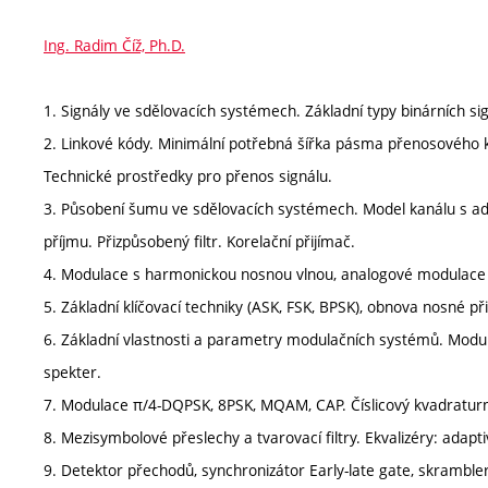
Ing. Radim Číž, Ph.D.
1. Signály ve sdělovacích systémech. Základní typy binárních sig
2. Linkové kódy. Minimální potřebná šířka pásma přenosového 
Technické prostředky pro přenos signálu.
3. Působení šumu ve sdělovacích systémech. Model kanálu s 
příjmu. Přizpůsobený filtr. Korelační přijímač.
4. Modulace s harmonickou nosnou vlnou, analogové modulace
5. Základní klíčovací techniky (ASK, FSK, BPSK), obnova nosné p
6. Základní vlastnosti a parametry modulačních systémů. Modu
spekter.
7. Modulace π/4-DQPSK, 8PSK, MQAM, CAP. Číslicový kvadratur
8. Mezisymbolové přeslechy a tvarovací filtry. Ekvalizéry: adapti
9. Detektor přechodů, synchronizátor Early-late gate, skramble