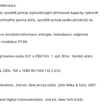
lektronice,
, vysvětlit princip zvyšování jejich přenosové kapacity, nakreslit
točtového pásma ADSL, vysvětlit princip vzniku přeslechů na
ormace (množství informace, entropie, redundance, vzájemná
né modulace (TCM).
tegrovanou výuku VUT a VŠB-TUO. 1. vyd. Brno : Vysoké učení
N, 2006. 768 s. ISBN 80-7300-132-2 (CS)
cations. 2nd ed., New Jersey (USA) : John Wiley & Sons, 2007.
and Digital Communications. 2nd ed., New York (USA) :