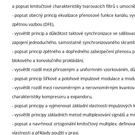
a popsat kmitočtové charakteristiky tvarovacích filtrů s um
- popsat obecný princip ekvalizace přenosové funkce kanálu, vysv
zpětnou vazbou (DFE),
- vysvětlit princip a důležitost taktové synchronizace ve sdělo
zapojení jednoduchého, samostatně synchronizovaného skramb
- popsat princip zpětného a dopředného zabezpečení přenosu pr
blokového a konvolučního prokládání,
- vysvětlit rozdíl mezi přirozeným a uniformním vzorkováním, dů
- popsat princip šířkové a polohové impulzové modulace a modu
- vysvětlit rozdíl mezi rovnoměrným a nerovnoměrným kvantová
charakteristiky kompresoru a expandoru,
- popsat principy a vyjmenovat základní vlastnosti impulzový
- vysvětlit principy základních metod multiplexování signálů
- popsat a navrhnout ortogonální kmitočtový multiplex, definov
vlastnosti a příklady použití v praxi,