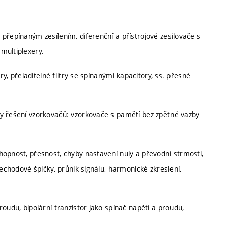
přepínaným zesílením, diferenční a přístrojové zesilovače s
multiplexery.
ry, přeladitelné filtry se spínanými kapacitory, ss. přesné
py řešení vzorkovačů: vzorkovače s pamětí bez zpětné vazby
hopnost, přesnost, chyby nastavení nuly a převodní strmosti,
řechodové špičky, průnik signálu, harmonické zkreslení,
oudu, bipolární tranzistor jako spínač napětí a proudu,