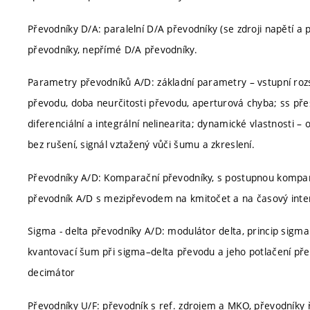
Převodníky D/A: paralelní D/A převodníky (se zdroji napětí 
převodníky, nepřímé D/A převodníky.
Parametry převodníků A/D: základní parametry – vstupní rozsa
převodu, doba neurčitosti převodu, aperturová chyba; ss př
diferenciální a integrální nelinearita; dynamické vlastnosti 
bez rušení, signál vztažený vůči šumu a zkreslení.
Převodníky A/D: Komparační převodníky, s postupnou kompara
převodník A/D s mezipřevodem na kmitočet a na časový interv
Sigma - delta převodníky A/D: modulátor delta, princip sigma 
kvantovací šum při sigma–delta převodu a jeho potlačení př
decimátor
Převodníky U/F: převodník s ref. zdrojem a MKO, převodníky