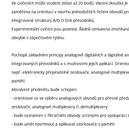
Ve cvičeních může student získat až 20 bodů. Vlastní zkouška je
zaměřena na orientaci v návrhu jednodušších řešení obvodů pro
integrované struktury A/D či D/A převodníků.
Experimentální cvičení jsou povinná. Řádně omluvená zmeškaná 
obvykle v zápočtovém týdnu.
Pochopit základními principy analogově digitálních a digitálně 
integrovaných převodníků a s možnostmi jejich aplikací. Orient
např. elektronicky přepínatelné zesilovače, analogové multiplexer
pamětí.
Absolvent předmětu bude schopen:
- orientovat se ve výběru analogových obvodů pro přesné předzp
zesilovače, analogové multiplexery či demultiplexery
- bude seznámen s filtračními obvody určenými pro spolupráci 
- bude umět navrhnout a aplikovat vzorkovače s pamětí