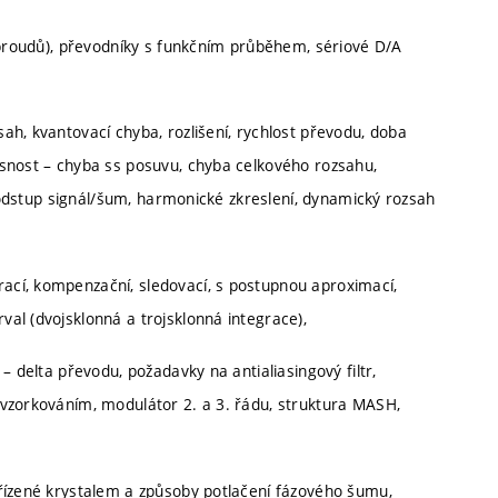
a proudů), převodníky s funkčním průběhem, sériové D/A
h, kvantovací chyba, rozlišení, rychlost převodu, doba
esnost – chyba ss posuvu, chyba celkového rozsahu,
– odstup signál/šum, harmonické zkreslení, dynamický rozsah
cí, kompenzační, sledovací, s postupnou aproximací,
al (dvojsklonná a trojsklonná integrace),
– delta převodu, požadavky na antialiasingový filtr,
evzorkováním, modulátor 2. a 3. řádu, struktura MASH,
 řízené krystalem a způsoby potlačení fázového šumu,