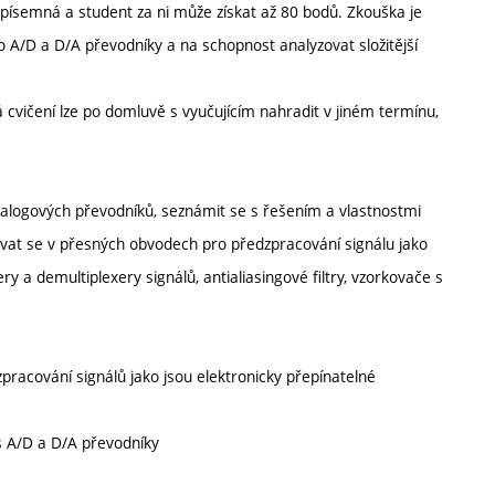
 písemná a student za ni může získat až 80 bodů. Zkouška je
 A/D a D/A převodníky a na schopnost analyzovat složitější
cvičení lze po domluvě s vyučujícím nahradit v jiném termínu,
analogových převodníků, seznámit se s řešením a vlastnostmi
ovat se v přesných obvodech pro předzpracování signálu jako
y a demultiplexery signálů, antialiasingové filtry, vzorkovače s
racování signálů jako jsou elektronicky přepínatelné
s A/D a D/A převodníky