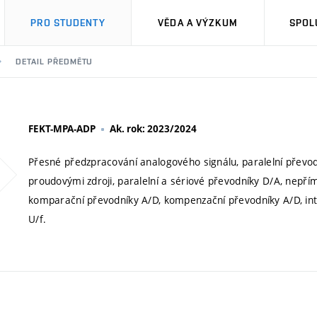
PRO STUDENTY
VĚDA A VÝZKUM
SPOL
DETAIL PŘEDMĚTU
FEKT-MPA-ADP
Ak. rok: 2023/2024
Přesné předzpracování analogového signálu, paralelní převo
proudovými zdroji, paralelní a sériové převodníky D/A, nepř
komparační převodníky A/D, kompenzační převodníky A/D, int
U/f.