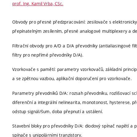
prof. Ing. Kamil Vrba, CSc.
Obvody pro přesné předzpracování: zesilovače s elektronicky 
přepínatelným zesílením, přesné analogové multiplexery a de
Filtrační obvody pro A/D a D/A převodníky (antialiasingové filt
filtry pro nepřímé převodníky D/A).
Vzorkovače s pamětí: parametry vzorkovačů, základní princi
a se zpětnou vazbou, aplikační doporučení pro vzorkovače.
Parametry převodníků D/A: rozsah převodníku, rozlišovací sc
diferenční a integrální nelinearita, monotonost, hysterese, p
odstup signál/šum, doba přepnutí a ustálení.
Stavební bloky pro převodníky D/A: diodový spínač napětí a pr
spínače s unipolárními tranzistory.