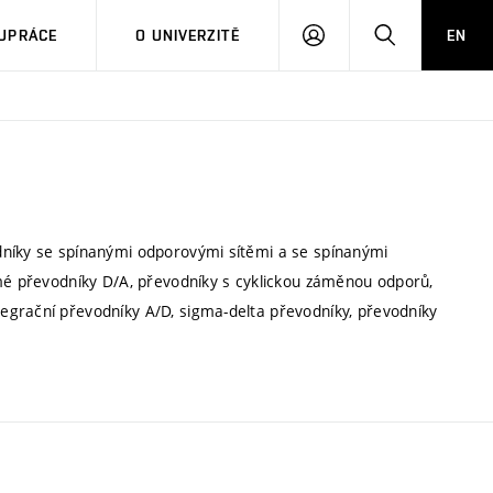
PŘIHLÁSIT
HLEDAT
UPRÁCE
O UNIVERZITĚ
EN
SE
dníky se spínanými odporovými sítěmi a se spínanými
ímé převodníky D/A, převodníky s cyklickou záměnou odporů,
egrační převodníky A/D, sigma-delta převodníky, převodníky