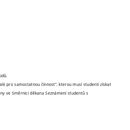
odů.
nalé pro samostatnou činnost“, kterou musí studenti získat
deny ve Směrnici děkana Seznámení studentů s